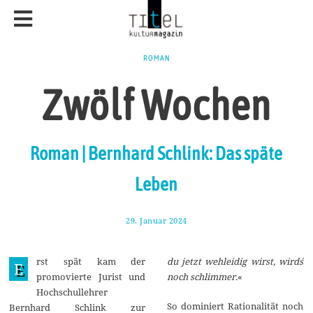
ROMAN
Zwölf Wochen
Roman | Bernhard Schlink: Das späte
Leben
29. Januar 2024
1
2
.
F
rst spät kam der
du jetzt wehleidig wirst, wird´s
e
E
b
promovierte Jurist und
noch schlimmer.
«
r
Hochschullehrer
u
a
So dominiert Rationalität noch
Bernhard Schlink zur