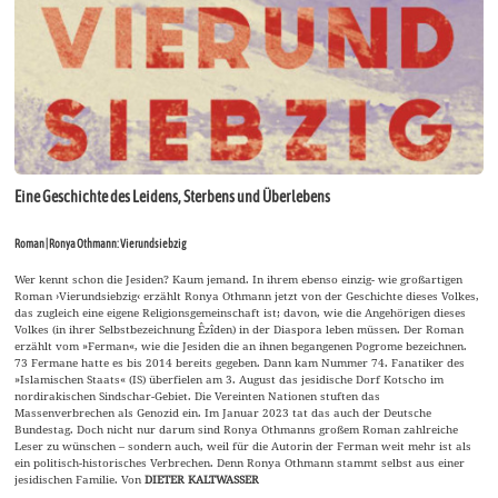
Eine Geschichte des Leidens, Sterbens und Überlebens
Roman | Ronya Othmann: Vierundsiebzig
Wer kennt schon die Jesiden? Kaum jemand. In ihrem ebenso einzig- wie großartigen
Roman ›Vierundsiebzig‹ erzählt Ronya Othmann jetzt von der Geschichte dieses Volkes,
das zugleich eine eigene Religionsgemeinschaft ist; davon, wie die Angehörigen dieses
Volkes (in ihrer Selbstbezeichnung Êzîden) in der Diaspora leben müssen. Der Roman
erzählt vom »Ferman«, wie die Jesiden die an ihnen begangenen Pogrome bezeichnen.
73 Fermane hatte es bis 2014 bereits gegeben. Dann kam Nummer 74. Fanatiker des
»Islamischen Staats« (IS) überfielen am 3. August das jesidische Dorf Kotscho im
nordirakischen Sindschar-Gebiet. Die Vereinten Nationen stuften das
Massenverbrechen als Genozid ein. Im Januar 2023 tat das auch der Deutsche
Bundestag. Doch nicht nur darum sind Ronya Othmanns großem Roman zahlreiche
Leser zu wünschen – sondern auch, weil für die Autorin der Ferman weit mehr ist als
ein politisch-historisches Verbrechen. Denn Ronya Othmann stammt selbst aus einer
jesidischen Familie. Von
DIETER KALTWASSER