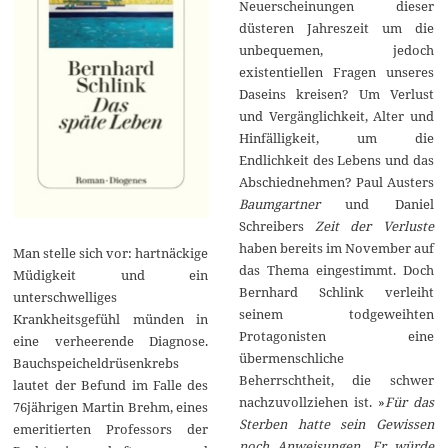
Neuerscheinungen dieser
düsteren Jahreszeit um die
unbequemen, jedoch
existentiellen Fragen unseres
Daseins kreisen? Um Verlust
und Vergänglichkeit, Alter und
Hinfälligkeit, um die
Endlichkeit des Lebens und das
Abschiednehmen? Paul Austers
Baumgartner
und Daniel
Schreibers
Zeit der Verluste
haben bereits im November auf
Man stelle sich vor: hartnäckige
das Thema eingestimmt. Doch
Müdigkeit und ein
Bernhard Schlink verleiht
unterschwelliges
seinem todgeweihten
Krankheitsgefühl münden in
Protagonisten eine
eine verheerende Diagnose.
übermenschliche
Bauchspeicheldrüsenkrebs
Beherrschtheit, die schwer
lautet der Befund im Falle des
nachzuvollziehen ist. »
Für das
76jährigen Martin Brehm, eines
Sterben hatte sein Gewissen
emeritierten Professors der
noch Anweisungen. Er würde