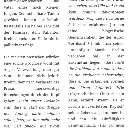
Rechtswissenschaften und
so sterben, dass Ulla und David
Vater eines noch kleinen
kein Trauma davontragen
Jungen. Der unheilbare Tumor
würden.
« Mag diese nüchterne
gewährt keinen Aufschub:
Sicht eines erfahrenen Juristen
Bestenfalls ein halbes Jahr gibt
(eine biografische
der Hausarzt dem Patienten
Gemeinsamkeit, die der Autor
Brehm noch, zum Ende hin in
Bernhard Schlink auch seiner
palliativer Pflege.
Romanfigur Martin Brehm
verliehen hat) in der
Die meisten Menschen würden
Erkenntnis liegen, »
dass nicht
eine solche Prognose wohl mit
die Probleme ihn, sondern dass
Angst, Verzweiflung oder gar
er die Probleme beherrschte,
Wut aufnehmen. Nicht jedoch
dass er sie erkennen, formen
Brehm, dem nach Verlassen der
und lösen konnte
«? Wie
Praxis merkwürdige
trügerisch dieser Eindruck sein
Berechnungen durch den Kopf
kann, erfährt Brehm, als er
gehen: »
Sein erster Gedanke
bereits im „vorletzten Kapitel“
war, dass er statt der Treppe
seines Lebens angekommen ist
den Aufzug hätte nehmen
und ihn die Hinfälligkeit
sollen, jetzt, wo ihm nicht mehr
demütig macht. »
Das war noch
viel Zeit blieb.
« Auf zwölf