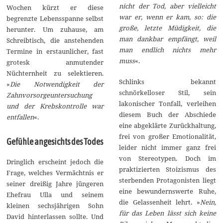
nicht der Tod, aber vielleicht
Wochen kürzt er diese
war er, wenn er kam, so: die
begrenzte Lebensspanne selbst
große, letzte Müdigkeit, die
herunter. Um zuhause, am
man dankbar empfängt, weil
Schreibtisch, die anstehenden
man endlich nichts mehr
Termine in erstaunlicher, fast
muss
«.
grotesk anmutender
Nüchternheit zu selektieren.
Schlinks bekannt
»
Die Notwendigkeit der
schnörkelloser Stil, sein
Zahnvorsorgeuntersuchung
lakonischer Tonfall, verleihen
und der Krebskontrolle war
diesem Buch der Abschiede
entfallen
«.
eine abgeklärte Zurückhaltung,
frei von großer Emotionalität,
Gefühle angesichts des Todes
leider nicht immer ganz frei
von Stereotypen. Doch im
Dringlich erscheint jedoch die
praktizierten Stoizismus des
Frage, welches Vermächtnis er
sterbenden Protagonisten liegt
seiner dreißig Jahre jüngeren
eine bewundernswerte Ruhe,
Ehefrau Ulla und seinem
die Gelassenheit lehrt. »
Nein,
kleinen sechsjährigen Sohn
für das Leben lässt sich keine
David hinterlassen sollte. Und