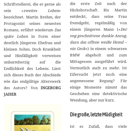
r
die erste Zeit nach der
Schriftstellerei, die er gerne als
2
Hiobsbotschaft. Bis Martin
0
sein »
zweites Leben
«
2
entdeckt, dass seine Frau
bezeichnet. Martin Brehm, der
4
fremdgeht, regelmäßig von
Protagonist seines neuesten
einem jüngeren Mann (»
Der
Romans, erfährt wiederum
Das
eng geschnittene dunkle Anzug,
späte Leben
in Form einer
dazu das offene weiße Hemd –
deutlich jüngeren Ehefrau und
ein Geck
«) in einem schwarzen
kleinen Sohns. Doch Krankheit
BMW abgeholt und zum
und Hinfälligkeit verweisen
Mittagessen ausgeführt wird.
unbarmherzig auf die
Vermutlich auch zu mehr. Ist
Endlichkeit des Lebens. Liest
Eifersucht jetzt noch eine
sich dieses Buch der Abschiede
angemessene Regung? Für
wie das endgültige Alterswerk
einige Momente nimmt das
des Autors? Von
INGEBORG
Geschehen eine detektivische
JAISER
Wendung, aber nur kurz.
Die große, letzte Müdigkeit
Ist es Zufall, dass viele