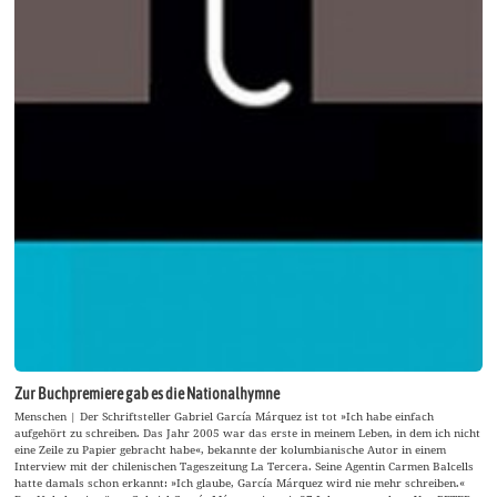
Zur Buchpremiere gab es die Nationalhymne
Menschen | Der Schriftsteller Gabriel García Márquez ist tot »Ich habe einfach
aufgehört zu schreiben. Das Jahr 2005 war das erste in meinem Leben, in dem ich nicht
eine Zeile zu Papier gebracht habe«, bekannte der kolumbianische Autor in einem
Interview mit der chilenischen Tageszeitung La Tercera. Seine Agentin Carmen Balcells
hatte damals schon erkannt: »Ich glaube, García Márquez wird nie mehr schreiben.«