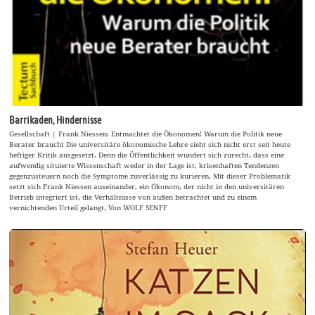
Barrikaden, Hindernisse
Gesellschaft | Frank Niessen: Entmachtet die Ökonomen! Warum die Politik neue
Berater braucht Die universitäre ökonomische Lehre sieht sich nicht erst seit heute
heftiger Kritik ausgesetzt. Denn die Öffentlichkeit wundert sich zurecht, dass eine
aufwendig situierte Wissenschaft weder in der Lage ist, krisenhaften Tendenzen
gegenzusteuern noch die Symptome zuverlässig zu kurieren. Mit dieser Problematik
setzt sich Frank Niessen auseinander, ein Ökonom, der nicht in den universitären
Betrieb integriert ist, die Verhältnisse von außen betrachtet und zu einem
vernichtenden Urteil gelangt. Von WOLF SENFF