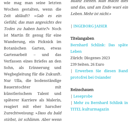
Bilanz ziehen. Man macht dies
wie mag man seine letzten
und das, und am Ende war´s ein
Wochen gestalten, wenn die
Leben. Mehr ist nicht.
«
Zeit abläuft? »
Gab es ein
Gefühl, das man angesichts des
|
INGEBORG JAISER
Todes zu haben hatte?
« Noch
ist Martin fit genug für eine
Titelangaben
Wanderung, ein Picknick im
Bernhard Schlink: Das späte
Botanischen Garten, etwas
Leben
Gartenarbeit – und das
Zürich: Diogenes 2023
Verfassen eines Briefes an den
239 Seiten. 26 Euro
Sohn, als Erinnerung und
|
Erwerben Sie diesen Band
Wegbegleitung für die Zukunft.
protofrei bei Osiander
Nur Ulla, die bodenständige
Bauerntochter mit
Reinschauen
künstlerischem Talent und
|
Leseprobe
späterer Karriere als Malerin,
|
Mehr zu Bernhard Schlink in
reagiert mit eher harscher
TITEL kulturmagazin
Zurechtweisung: »
Dass du bald
stirbst, ist schlimm. Aber wenn