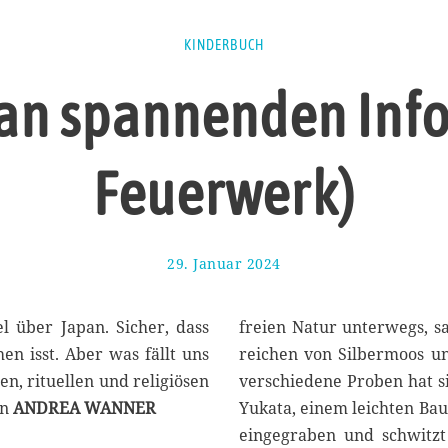
KINDERBUCH
 an spannenden Info
Feuerwerk)
29. Januar 2024
1
2
.
F
l über Japan. Sicher, dass
freien Natur unterwegs, sa
e
n isst. Aber was fällt uns
reichen von Silbermoos u
b
en, rituellen und religiösen
verschiedene Proben hat s
r
u
on
ANDREA WANNER
Yukata, einem leichten Ba
a
eingegraben und schwitzt
r