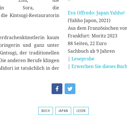
stlerin Emi, die
nstlerin Sora, die
Eva Offredo: Japan Yahho!
die Kintsugi-Restauratorin
(Yahho Japon, 2021)
Aus dem Französischen von
Frankfurt: Moritz 2023
erdrachenkünstlerin kaum
88 Seiten, 22 Euro
moringerin und ganz unter
Sachbuch ab 9 Jahren
tsugi, der traditionellen
|
Leseprobe
Die anderen Berufe klingen
|
Erwerben Sie dieses Buch
idori ist tatsächlich in der
BUCH
JAPAN
LESEN