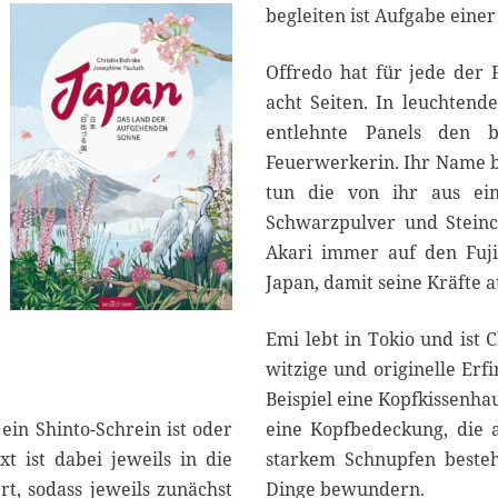
begleiten ist Aufgabe einer
2
0
2
Offredo hat für jede der
4
acht Seiten. In leuchten
entlehnte Panels den b
Feuerwerkerin. Ihr Name b
tun die von ihr aus ein
Schwarzpulver und Stein
Akari immer auf den Fuj
Japan, damit seine Kräfte a
Emi lebt in Tokio und ist 
witzige und originelle Erf
Beispiel eine Kopfkissenh
ein Shinto-Schrein ist oder
eine Kopfbedeckung, die 
t ist dabei jeweils in die
starkem Schnupfen besteh
rt, sodass jeweils zunächst
Dinge bewundern.