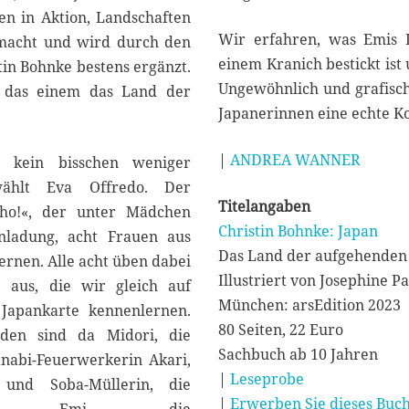
en in Aktion, Landschaften
Wir erfahren, was Emis L
emacht und wird durch den
einem Kranich bestickt ist
tin Bohnke bestens ergänzt.
Ungewöhnlich und grafisch 
 das einem das Land der
Japanerinnen eine echte Ko
|
ANDREA WANNER
, kein bisschen weniger
ählt Eva Offredo. Der
Titelangaben
hho!«, der unter Mädchen
Christin Bohnke: Japan
Einladung, acht Frauen aus
Das Land der aufgehenden
rnen. Alle acht üben dabei
Illustriert von Josephine P
 aus, die wir gleich auf
München: arsEdition 2023
 Japankarte kennenlernen.
80 Seiten, 22 Euro
den sind da Midori, die
Sachbuch ab 10 Jahren
nabi-Feuerwerkerin Akari,
|
Leseprobe
 und Soba-Müllerin, die
|
Erwerben Sie dieses Buch