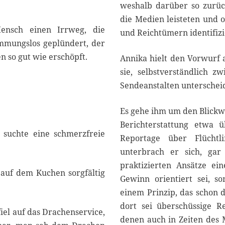
weshalb darüber so zurüc
die Medien leisteten und o
Mensch einen Irrweg, die
und Reichtümern identifiz
emmungslos geplündert, der
n so gut wie erschöpft.
Annika hielt den Vorwurf 
sie, selbstverständlich z
Sendeanstalten unterscheid
Es gehe ihm um den Blickwin
Berichterstattung etwa 
 suchte eine schmerzfreie
Reportage über Flüchtli
unterbrach er sich, ga
praktizierten Ansätze ei
e auf dem Kuchen sorgfältig
Gewinn orientiert sei, 
einem Prinzip, das schon 
dort sei überschüssige R
fiel auf das Drachenservice,
denen auch in Zeiten des 