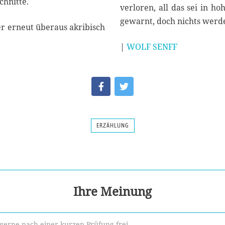
chnitte.
verloren, all das sei in h
gewarnt, doch nichts werd
er erneut überaus akribisch
|
WOLF SENFF
ERZÄHLUNG
Ihre Meinung