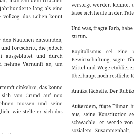
elbar, man sah dem Drachen
versorgt werden konnte, u
Jahrhunderte lang als eine
lasse sich heute in den Ta
e vollzog, das Leben kennt
Und was, fragte Farb, habe
zu tun.
r den Nationen entstanden,
und Fortschritt, die jedoch
Kapitalismus sei eine
ei ausgeblutet und durch
Bewirtschaftung, sagte Ti
and nehme Vernunft an, um
Mittel und Wege etablieren
überhaupt noch restliche Re
ernunft einkehre, das könne
Annika lächelte. Der Rubikon
e sich von Grund auf neu
inebnen müssen und seine
Außerdem, fügte Tilman hi
ch, wie stelle er sich das
aus, seine Konstitution s
schwächle, er werde von
sozialem Zusammenhalt, 