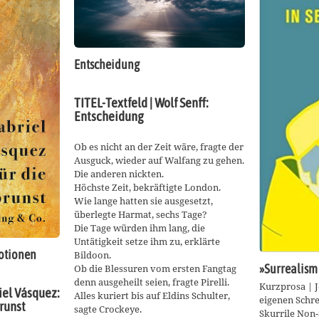
Entscheidung
TITEL-Textfeld | Wolf Senff:
Entscheidung
Ob es nicht an der Zeit wäre, fragte der
Ausguck, wieder auf Walfang zu gehen.
Die anderen nickten.
Höchste Zeit, bekräftigte London.
Wie lange hatten sie ausgesetzt,
überlegte Harmat, sechs Tage?
Die Tage würden ihm lang, die
Untätigkeit setze ihm zu, erklärte
otionen
Bildoon.
»Surrealism 
Ob die Blessuren vom ersten Fangtag
denn ausgeheilt seien, fragte Pirelli.
Kurzprosa | J
iel Vásquez:
Alles kuriert bis auf Eldins Schulter,
eigenen Schre
brunst
sagte Crockeye.
Skurrile Non-