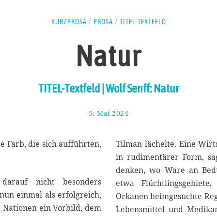
KURZPROSA
/
PROSA
/
TITEL-TEXTFELD
Natur
TITEL-Textfeld | Wolf Senff: Natur
5. Mai 2024
1
3
.
M
te Farb, die sich aufführten,
Tilman lächelte. Eine Wirt
a
in rudimentärer Form, sa
i
denken, wo Ware an Bedü
2
darauf nicht besonders
0
etwa Flüchtlingsgebiete
2
nun einmal als erfolgreich,
Orkanen heimgesuchte Regi
4
e Nationen ein Vorbild, dem
Lebensmittel und Medikam