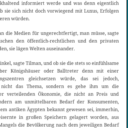
khaltend informiert werde und was denn eigentlich
b sie sich nicht doch vorwiegend mit Luxus, Erfolgen
ieren würden.
an die Medien für ungerechtfertigt, man müsse, sagte
wischen den öffentlich-rechtlichen und den privaten
en, sie lägen Welten auseinander.
kel, sagte Tilman, und ob sie die stets so einfühlsame
über Königshäuser oder Balltreter denn mit einer
ngszentren gleichsetzen würde, das sei jedoch,
r nicht das Thema, sondern es gehe ihm um die
ner verteilenden Ökonomie, die nicht an Preis und
sondern am unmittelbaren Bedarf der Konsumenten,
dem antiken Ägypten bekannt gewesen sei, immerhin,
eisernte in großen Speichern gelagert worden, aus
Mangels die Bevölkerung nach dem jeweiligen Bedarf