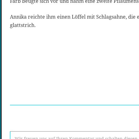
Farb beugte sich vor und nahm eine zweite Pflaumens
Annika reichte ihm einen Löffel mit Schlagsahne, die 
glattstrich.