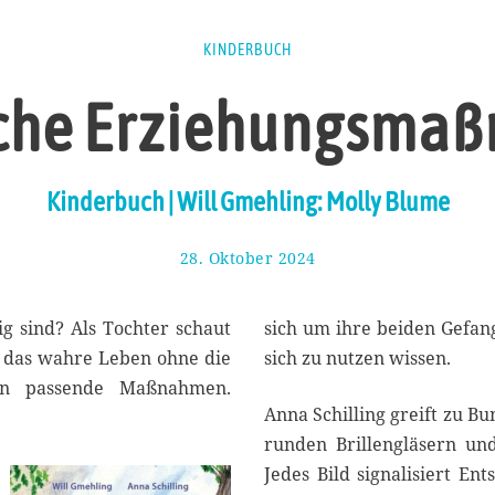
KINDERBUCH
sche Erziehungsma
Kinderbuch | Will Gmehling: Molly Blume
28. Oktober 2024
3
.
N
o
g sind? Als Tochter schaut
sich um ihre beiden Gefan
v
e das wahre Leben ohne die
sich zu nutzen wissen.
e
ann passende Maßnahmen.
m
Anna Schilling greift zu Bu
b
e
runden Brillengläsern un
r
Jedes Bild signalisiert En
2