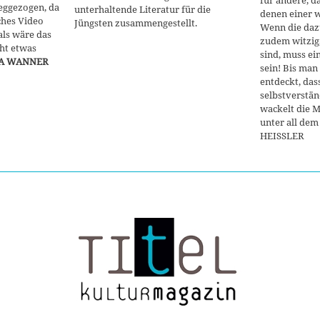
für andere, d
weggezogen, da
unterhaltende Literatur für die
denen einer 
ches Video
Jüngsten zusammengestellt.
Wenn die daz
als wäre das
zudem witzig
eht etwas
sind, muss ei
A WANNER
sein! Bis man
entdeckt, das
selbstverständ
wackelt die M
unter all de
HEISSLER