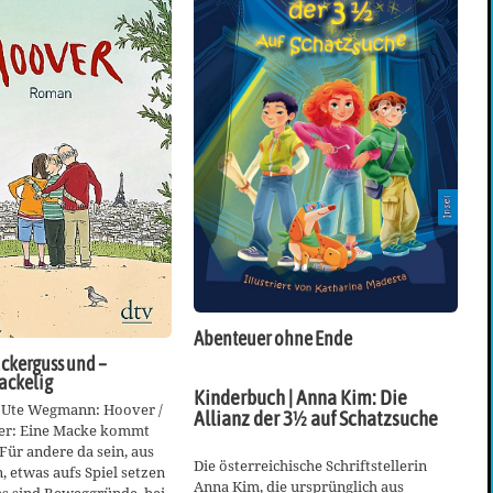
Abenteuer ohne Ende
uckerguss und –
ackelig
Kinderbuch | Anna Kim: Die
 Ute Wegmann: Hoover /
Allianz der 3½ auf Schatzsuche
eper: Eine Macke kommt
 Für andere da sein, aus
Die österreichische Schriftstellerin
, etwas aufs Spiel setzen
Anna Kim, die ursprünglich aus