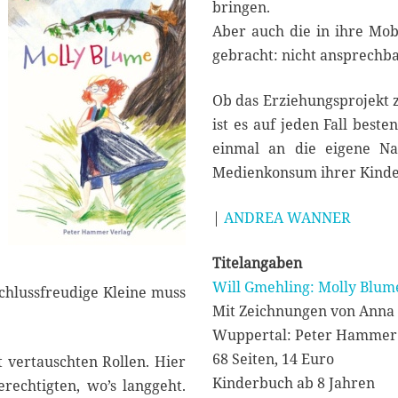
0
bringen.
2
Aber auch die in ihre Mob
4
gebracht: nicht ansprechb
Ob das Erziehungsprojekt 
ist es auf jeden Fall beste
einmal an die eigene Na
Medienkonsum ihrer Kinde
|
ANDREA WANNER
Titelangaben
Will Gmehling: Molly Blum
chlussfreudige Kleine muss
Mit Zeichnungen von Anna 
Wuppertal: Peter Hammer 
68 Seiten, 14 Euro
t vertauschten Rollen. Hier
Kinderbuch ab 8 Jahren
rechtigten, wo’s langgeht.