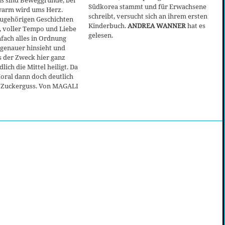
as sind Beweggründe, bei
Südkorea stammt und für Erwachsene
warm wird ums Herz.
schreibt, versucht sich an ihrem ersten
ugehörigen Geschichten
Kinderbuch.
ANDREA WANNER
hat es
, voller Tempo und Liebe
gelesen.
nfach alles in Ordnung
 genauer hinsieht und
s der Zweck hier ganz
lich die Mittel heiligt. Da
oral dann doch deutlich
m Zuckerguss. Von MAGALI