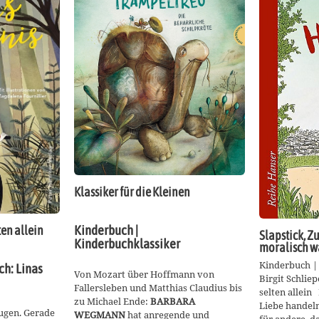
Klassiker für die Kleinen
Kinderbuch |
en allein
Slapstick, Z
Kinderbuchklassiker
moralisch w
Kinderbuch |
ch: Linas
Von Mozart über Hoffmann von
Birgit Schli
Fallersleben und Matthias Claudius bis
selten allein
zu Michael Ende:
BARBARA
Liebe handeln
Fugen. Gerade
WEGMANN
hat anregende und