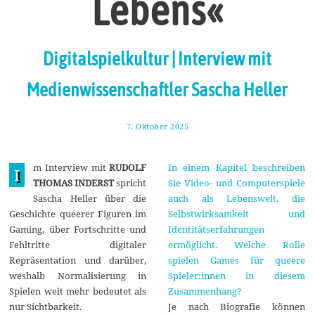
Lebens«
Digitalspielkultur | Interview mit
Medienwissenschaftler Sascha Heller
7. Oktober 2025
1
9
.
O
m Interview mit
RUDOLF
In einem Kapitel beschreiben
k
I
t
THOMAS INDERST
spricht
Sie Video- und Computerspiele
o
Sascha Heller über die
auch als Lebenswelt, die
b
e
Geschichte queerer Figuren im
Selbstwirksamkeit und
r
Gaming, über Fortschritte und
Identitätserfahrungen
2
0
Fehltritte digitaler
ermöglicht. Welche Rolle
2
Repräsentation und darüber,
spielen Games für queere
5
weshalb Normalisierung in
Spieler:innen in diesem
Spielen weit mehr bedeutet als
Zusammenhang?
nur Sichtbarkeit.
Je nach Biografie können