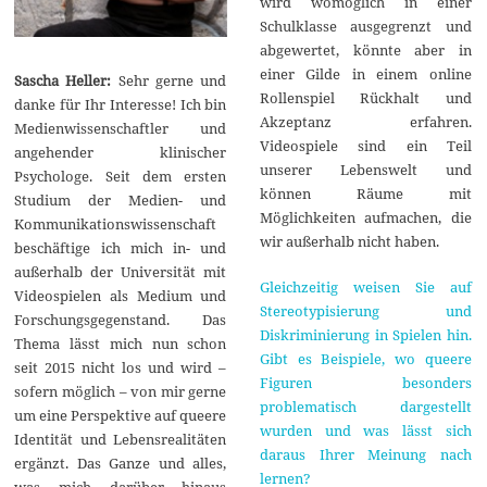
wird womöglich in einer
Schulklasse ausgegrenzt und
abgewertet, könnte aber in
einer Gilde in einem online
Sascha Heller:
Sehr gerne und
Rollenspiel Rückhalt und
danke für Ihr Interesse! Ich bin
Akzeptanz erfahren.
Medienwissenschaftler und
Videospiele sind ein Teil
angehender klinischer
unserer Lebenswelt und
Psychologe. Seit dem ersten
können Räume mit
Studium der Medien- und
Möglichkeiten aufmachen, die
Kommunikationswissenschaft
wir außerhalb nicht haben.
beschäftige ich mich in- und
außerhalb der Universität mit
Gleichzeitig weisen Sie auf
Videospielen als Medium und
Stereotypisierung und
Forschungsgegenstand. Das
Diskriminierung in Spielen hin.
Thema lässt mich nun schon
Gibt es Beispiele, wo queere
seit 2015 nicht los und wird –
Figuren besonders
sofern möglich – von mir gerne
problematisch dargestellt
um eine Perspektive auf queere
wurden und was lässt sich
Identität und Lebensrealitäten
daraus Ihrer Meinung nach
ergänzt. Das Ganze und alles,
lernen?