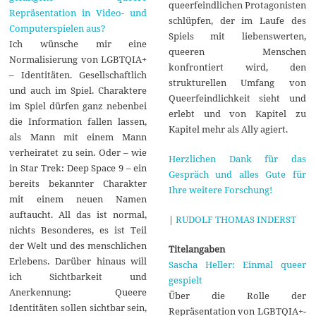
queerfeindlichen Protagonisten
Repräsentation in Video- und
schlüpfen, der im Laufe des
Computerspielen aus?
Spiels mit liebenswerten,
Ich wünsche mir eine
queeren Menschen
Normalisierung von LGBTQIA+
konfrontiert wird, den
– Identitäten. Gesellschaftlich
strukturellen Umfang von
und auch im Spiel. Charaktere
Queerfeindlichkeit sieht und
im Spiel dürfen ganz nebenbei
erlebt und von Kapitel zu
die Information fallen lassen,
Kapitel mehr als Ally agiert.
als Mann mit einem Mann
verheiratet zu sein. Oder – wie
Herzlichen Dank für das
in Star Trek: Deep Space 9 – ein
Gespräch und alles Gute für
bereits bekannter Charakter
Ihre weitere Forschung!
mit einem neuen Namen
auftaucht. All das ist normal,
|
RUDOLF THOMAS INDERST
nichts Besonderes, es ist Teil
der Welt und des menschlichen
Titelangaben
Erlebens. Darüber hinaus will
Sascha Heller: Einmal queer
ich Sichtbarkeit und
gespielt
Anerkennung: Queere
Über die Rolle der
Identitäten sollen sichtbar sein,
Repräsentation von LGBTQIA+-