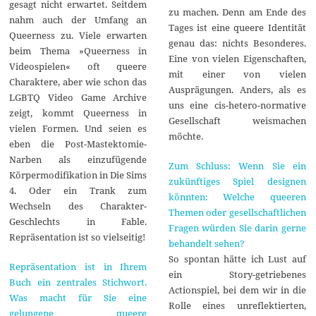
gesagt nicht erwartet. Seitdem
zu machen. Denn am Ende des
nahm auch der Umfang an
Tages ist eine queere Identität
Queerness zu. Viele erwarten
genau das: nichts Besonderes.
beim Thema »Queerness in
Eine von vielen Eigenschaften,
Videospielen« oft queere
mit einer von vielen
Charaktere, aber wie schon das
Ausprägungen. Anders, als es
LGBTQ Video Game Archive
uns eine cis-hetero-normative
zeigt, kommt Queerness in
Gesellschaft weismachen
vielen Formen. Und seien es
möchte.
eben die Post-Mastektomie-
Narben als einzufügende
Zum Schluss: Wenn Sie ein
Körpermodifikation in Die Sims
zukünftiges Spiel designen
4. Oder ein Trank zum
könnten: Welche queeren
Wechseln des Charakter-
Themen oder gesellschaftlichen
Geschlechts in Fable.
Fragen würden Sie darin gerne
Repräsentation ist so vielseitig!
behandelt sehen?
So spontan hätte ich Lust auf
Repräsentation ist in Ihrem
ein Story-getriebenes
Buch ein zentrales Stichwort.
Actionspiel, bei dem wir in die
Was macht für Sie eine
Rolle eines unreflektierten,
gelungene queere