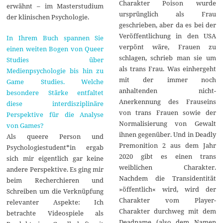
Charakter Poison wurde
erwähnt – im Masterstudium
ursprünglich als Frau
der klinischen Psychologie.
geschrieben, aber da es bei der
Veröffentlichung in den USA
In Ihrem Buch spannen Sie
verpönt wäre, Frauen zu
einen weiten Bogen von Queer
schlagen, schrieb man sie um
Studies über
als trans Frau. Was einhergeht
Medienpsychologie bis hin zu
mit der immer noch
Game Studies. Welche
anhaltenden nicht-
besondere Stärke entfaltet
Anerkennung des Frauseins
diese interdisziplinäre
von trans Frauen sowie der
Perspektive für die Analyse
Normalisierung von Gewalt
von Games?
ihnen gegenüber. Und in Deadly
Als queere Person und
Premonition 2 aus dem Jahr
Psychologiestudent*in ergab
2020 gibt es einen trans
sich mir eigentlich gar keine
weiblichen Charakter.
andere Perspektive. Es ging mir
Nachdem die Transidentität
beim Recherchieren und
»öffentlich« wird, wird der
Schreiben um die Verknüpfung
Charakter vom Player-
relevanter Aspekte: Ich
Charakter durchweg mit dem
betrachte Videospiele als
Deadname (also dem Namen