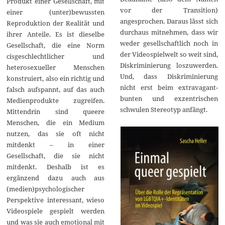
Produkt einer Gesellschaft, mit
vor der Transition)
einer (unter)bewussten
angesprochen. Daraus lässt sich
Reproduktion der Realität und
durchaus mitnehmen, dass wir
ihrer Anteile. Es ist dieselbe
weder gesellschaftlich noch in
Gesellschaft, die eine Norm
der Videospielwelt so weit sind,
cisgeschlechtlicher und
Diskriminierung loszuwerden.
heterosexueller Menschen
Und, dass Diskriminierung
konstruiert, also ein richtig und
nicht erst beim extravagant-
falsch aufspannt, auf das auch
bunten und exzentrischen
Medienprodukte zugreifen.
schwulen Stereotyp anfängt.
Mittendrin sind queere
Menschen, die ein Medium
nutzen, das sie oft nicht
mitdenkt – in einer
Gesellschaft, die sie nicht
mitdenkt. Deshalb ist es
ergänzend dazu auch aus
(medien)psychologischer
Perspektive interessant, wieso
Videospiele gespielt werden
und was sie auch emotional mit