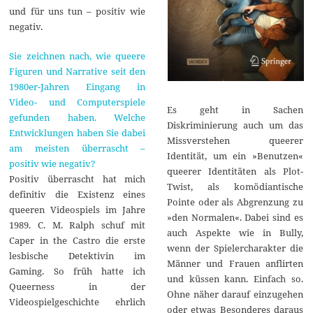
und für uns tun – positiv wie
negativ.
Sie zeichnen nach, wie queere
Figuren und Narrative seit den
1980er-Jahren Eingang in
Video- und Computerspiele
Es geht in Sachen
gefunden haben. Welche
Diskriminierung auch um das
Entwicklungen haben Sie dabei
Missverstehen queerer
am meisten überrascht –
Identität, um ein »Benutzen«
positiv wie negativ?
queerer Identitäten als Plot-
Positiv überrascht hat mich
Twist, als komödiantische
definitiv die Existenz eines
Pointe oder als Abgrenzung zu
queeren Videospiels im Jahre
»den Normalen«. Dabei sind es
1989. C. M. Ralph schuf mit
auch Aspekte wie in Bully,
Caper in the Castro die erste
wenn der Spielercharakter die
lesbische Detektivin im
Männer und Frauen anflirten
Gaming. So früh hatte ich
und küssen kann. Einfach so.
Queerness in der
Ohne näher darauf einzugehen
Videospielgeschichte ehrlich
oder etwas Besonderes daraus