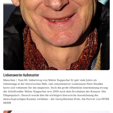
Liebenswerter Außenseiter
Menschen | Zum 80. Geburtstag von Walter Kappacher Er galt viele Jahre als
Geheimtipp in der literarischen Welt, sein renommierter Landsmann Peter Handke
hatte sich vehement für ihn eingesetzt. Doch die große öffentliche Anerkennung errang
der Schriftsteller Walter Kappacher erst 2009 nach dem Erscheinen des Romans ›Der
Fliegenpalast‹. Danach wurde ihm die wichtigste literarische Auszeichnung des
deutschsprachigen Raumes verliehen – der Georg-Büchner-Preis. Ein Porträt von PETER
MOHR