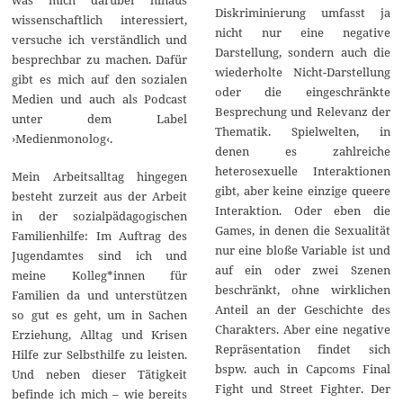
was mich darüber hinaus
Diskriminierung umfasst ja
wissenschaftlich interessiert,
nicht nur eine negative
versuche ich verständlich und
Darstellung, sondern auch die
besprechbar zu machen. Dafür
wiederholte Nicht-Darstellung
gibt es mich auf den sozialen
oder die eingeschränkte
Medien und auch als Podcast
Besprechung und Relevanz der
unter dem Label
Thematik. Spielwelten, in
›Medienmonolog‹.
denen es zahlreiche
heterosexuelle Interaktionen
Mein Arbeitsalltag hingegen
gibt, aber keine einzige queere
besteht zurzeit aus der Arbeit
Interaktion. Oder eben die
in der sozialpädagogischen
Games, in denen die Sexualität
Familienhilfe: Im Auftrag des
nur eine bloße Variable ist und
Jugendamtes sind ich und
auf ein oder zwei Szenen
meine Kolleg*innen für
beschränkt, ohne wirklichen
Familien da und unterstützen
Anteil an der Geschichte des
so gut es geht, um in Sachen
Charakters. Aber eine negative
Erziehung, Alltag und Krisen
Repräsentation findet sich
Hilfe zur Selbsthilfe zu leisten.
bspw. auch in Capcoms Final
Und neben dieser Tätigkeit
Fight und Street Fighter. Der
befinde ich mich – wie bereits