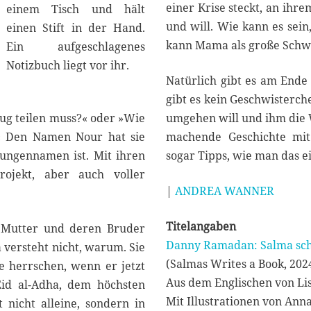
0
einer Krise steckt, an ihr
2
und will. Wie kann es sei
5
kann Mama als große Schwe
Natürlich gibt es am Ende
gibt es kein Geschwisterche
eug teilen muss?« oder »Wie
umgehen will und ihm die W
t?« Den Namen Nour hat sie
machende Geschichte mit
Jungennamen ist. Mit ihren
sogar Tipps, wie man das e
Projekt, aber auch voller
|
ANDREA WANNER
Titelangaben
re Mutter und deren Bruder
Danny Ramadan: Salma sch
 versteht nicht, warum. Sie
(Salmas Writes a Book, 202
ie herrschen, wenn er jetzt
Aus dem Englischen von L
id al-Adha, dem höchsten
Mit Illustrationen von Ann
t nicht alleine, sondern in