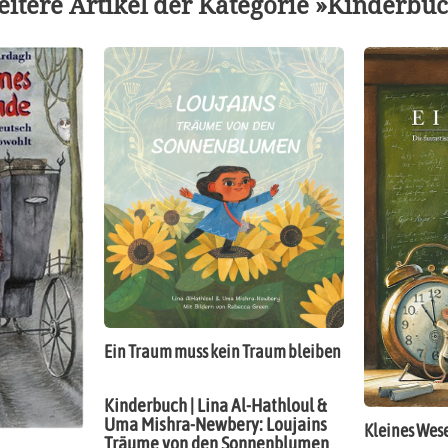
itere Artikel der Kategorie »Kinderbu
Ein Traum muss kein Traum bleiben
Kinderbuch | Lina Al-Hathloul &
Uma Mishra-Newbery: Loujains
Kleines Wes
Träume von den Sonnenblumen