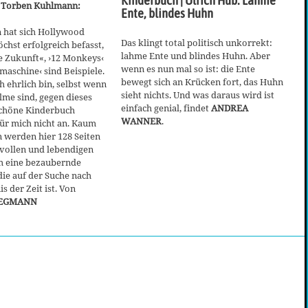
Kinderbuch | Ulrich Hub: Lahme
 Torben Kuhlmann:
Ente, blindes Huhn
n hat sich Hollywood
Das klingt total politisch unkorrekt:
öchst erfolgreich befasst,
lahme Ente und blindes Huhn. Aber
e Zukunft«, ›12 Monkeys‹
wenn es nun mal so ist: die Ente
tmaschine‹ sind Beispiele.
bewegt sich an Krücken fort, das Huhn
h ehrlich bin, selbst wenn
sieht nichts. Und was daraus wird ist
ilme sind, gegen dieses
einfach genial, findet
ANDREA
chöne Kinderbuch
WANNER
.
ür mich nicht an. Kaum
 werden hier 128 Seiten
evollen und lebendigen
m eine bezaubernde
die auf der Suche nach
 der Zeit ist. Von
EGMANN