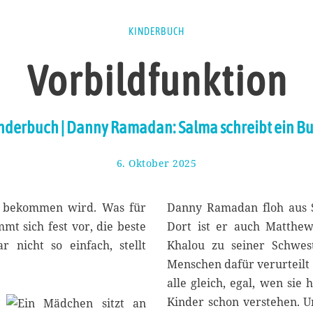
KINDERBUCH
Vorbildfunktion
nderbuch | Danny Ramadan: Salma schreibt ein B
6. Oktober 2025
1
9
.
O
en bekommen wird. Was für
Danny Ramadan floh aus S
k
t sich fest vor, die beste
Dort ist er auch Matthew
t
 nicht so einfach, stellt
Khalou zu seiner Schwe
o
b
Menschen dafür verurteilt 
e
alle gleich, egal, wen sie
r
Kinder schon verstehen. Un
2