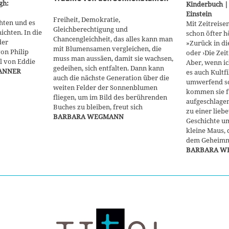
gh:
Kinderbuch |
Einstein
Freiheit, Demokratie,
chten und es
Mit Zeitreise
Gleichberechtigung und
ichten. In die
schon öfter h
Chancengleichheit, das alles kann man
der
»Zurück in di
mit Blumensamen vergleichen, die
on Philip
oder ›Die Zei
muss man aussäen, damit sie wachsen,
l von Eddie
Aber, wenn ic
gedeihen, sich entfalten. Dann kann
ANNER
es auch Kultf
auch die nächste Generation über die
umwerfend s
weiten Felder der Sonnenblumen
kommen sie f
fliegen, um im Bild des berührenden
aufgeschlagen
Buches zu bleiben, freut sich
zu einer lieb
BARBARA WEGMANN
Geschichte u
kleine Maus, 
dem Geheimnis
BARBARA W