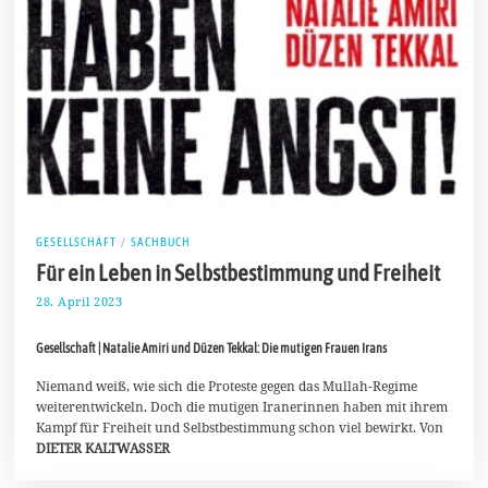
GESELLSCHAFT
/
SACHBUCH
Für ein Leben in Selbstbestimmung und Freiheit
28. April 2023
8
.
M
Gesellschaft | Natalie Amiri und Düzen Tekkal: Die mutigen Frauen Irans
a
i
2
Niemand weiß, wie sich die Proteste gegen das Mullah-Regime
0
weiterentwickeln. Doch die mutigen Iranerinnen haben mit ihrem
2
Kampf für Freiheit und Selbstbestimmung schon viel bewirkt. Von
3
DIETER KALTWASSER