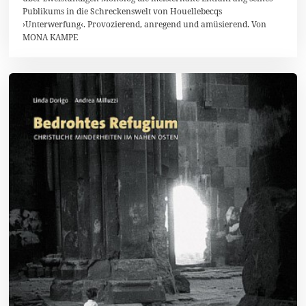
2
Publikums in die Schreckenswelt von Houellebecqs
0
›Unterwerfung‹. Provozierend, anregend und amüsierend. Von
1
8
MONA KAMPE