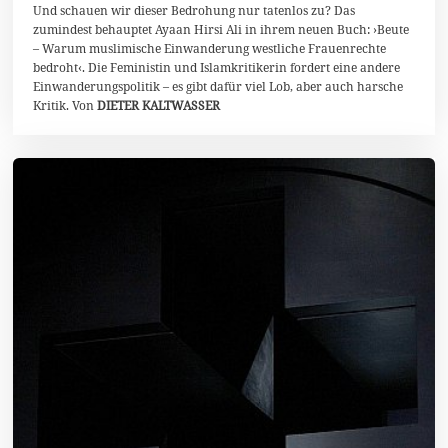
1
Und schauen wir dieser Bedrohung nur tatenlos zu? Das
zumindest behauptet Ayaan Hirsi Ali in ihrem neuen Buch: ›Beute
– Warum muslimische Einwanderung westliche Frauenrechte
bedroht‹. Die Feministin und Islamkritikerin fordert eine andere
Einwanderungspolitik – es gibt dafür viel Lob, aber auch harsche
Kritik. Von
DIETER KALTWASSER