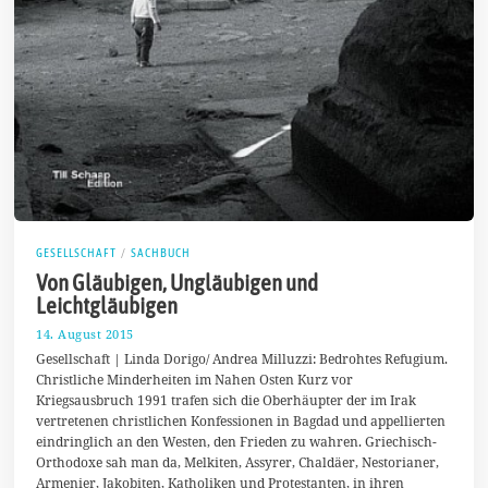
GESELLSCHAFT
/
SACHBUCH
Von Gläubigen, Ungläubigen und
Leichtgläubigen
14. August 2015
2
6
Gesellschaft | Linda Dorigo/ Andrea Milluzzi: Bedrohtes Refugium.
.
Christliche Minderheiten im Nahen Osten Kurz vor
O
Kriegsausbruch 1991 trafen sich die Oberhäupter der im Irak
k
t
vertretenen christlichen Konfessionen in Bagdad und appellierten
o
eindringlich an den Westen, den Frieden zu wahren. Griechisch-
b
Orthodoxe sah man da, Melkiten, Assyrer, Chaldäer, Nestorianer,
e
r
Armenier, Jakobiten, Katholiken und Protestanten, in ihren