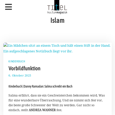
Islam
KINDERBUCH
Vorbildfunktion
6. Oktober 2025
1
9
.
Kinderbuch | Danny Ramadan: Salma schreibt ein Buch
O
k
t
Salma erfährt, dass sie ein Geschwisterchen bekommen wird. Was
o
für eine wunderbare Überraschung. Und sie nimmt sich fest vor,
b
die beste große Schwester der Welt zu werden. Gar nicht so
e
einfach, stellt
ANDREA WANNER
fest.
r
2