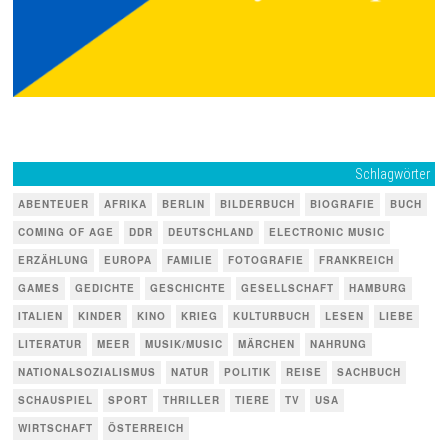
Schlagwörter
ABENTEUER
AFRIKA
BERLIN
BILDERBUCH
BIOGRAFIE
BUCH
COMING OF AGE
DDR
DEUTSCHLAND
ELECTRONIC MUSIC
ERZÄHLUNG
EUROPA
FAMILIE
FOTOGRAFIE
FRANKREICH
GAMES
GEDICHTE
GESCHICHTE
GESELLSCHAFT
HAMBURG
ITALIEN
KINDER
KINO
KRIEG
KULTURBUCH
LESEN
LIEBE
LITERATUR
MEER
MUSIK/MUSIC
MÄRCHEN
NAHRUNG
NATIONALSOZIALISMUS
NATUR
POLITIK
REISE
SACHBUCH
SCHAUSPIEL
SPORT
THRILLER
TIERE
TV
USA
WIRTSCHAFT
ÖSTERREICH