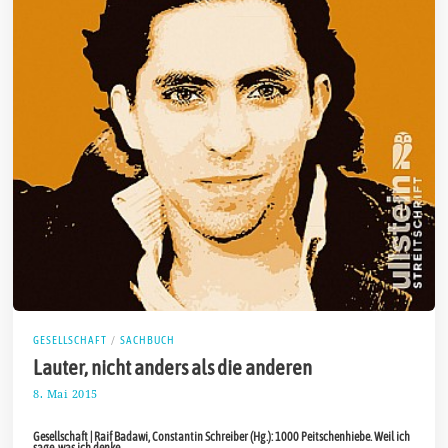
GESELLSCHAFT
/
SACHBUCH
Lauter, nicht anders als die anderen
8. Mai 2015
3
.
A
Gesellschaft | Raif Badawi, Constantin Schreiber (Hg.): 1000 Peitschenhiebe. Weil ich
p
sage, was ich denke