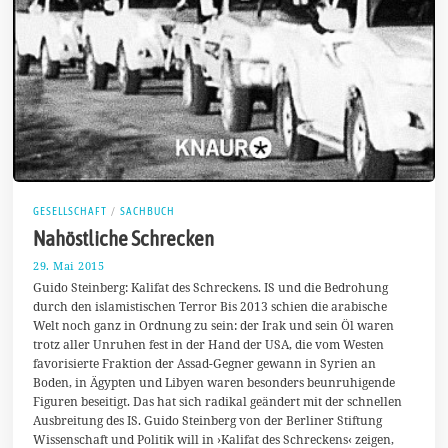
GESELLSCHAFT
/
SACHBUCH
Nahöstliche Schrecken
29. Mai 2015
2
3
Guido Steinberg: Kalifat des Schreckens. IS und die Bedrohung
.
durch den islamistischen Terror Bis 2013 schien die arabische
J
Welt noch ganz in Ordnung zu sein: der Irak und sein Öl waren
u
n
trotz aller Unruhen fest in der Hand der USA, die vom Westen
i
favorisierte Fraktion der Assad-Gegner gewann in Syrien an
2
Boden, in Ägypten und Libyen waren besonders beunruhigende
0
1
Figuren beseitigt. Das hat sich radikal geändert mit der schnellen
5
Ausbreitung des IS. Guido Steinberg von der Berliner Stiftung
Wissenschaft und Politik will in ›Kalifat des Schreckens‹ zeigen,