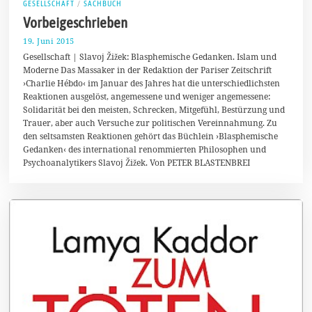
GESELLSCHAFT
/
SACHBUCH
Vorbeigeschrieben
19. Juni 2015
1
.
Gesellschaft | Slavoj Žižek: Blasphemische Gedanken. Islam und
A
Moderne Das Massaker in der Redaktion der Pariser Zeitschrift
u
›Charlie Hébdo‹ im Januar des Jahres hat die unterschiedlichsten
g
u
Reaktionen ausgelöst, angemessene und weniger angemessene:
s
Solidarität bei den meisten, Schrecken, Mitgefühl, Bestürzung und
t
Trauer, aber auch Versuche zur politischen Vereinnahmung. Zu
2
0
den seltsamsten Reaktionen gehört das Büchlein ›Blasphemische
1
Gedanken‹ des international renommierten Philosophen und
5
Psychoanalytikers Slavoj Žižek. Von PETER BLASTENBREI