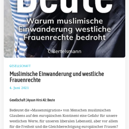
GESELLSCHAFT
Muslimische Einwanderung und westliche
Frauenrechte
4. Juni 2021
1
1
.
Gesellschaft | Ayaan Hirsi Ali: Beute
J
u
n
Bedeutet die »Massenmigration« von Menschen muslimischen
i
Glaubens auf den europäischen Kontinent eine Gefahr für unsere
2
westlichen Werte, für unseren liberalen Lebensstil, aber vor allem
0
für die Freiheit und die Gleichberechtigung europäischer Frauen?
2