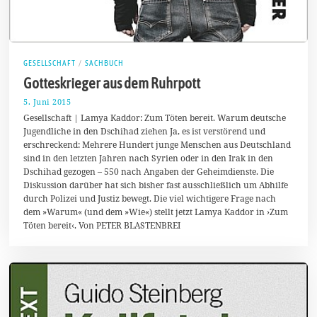
GESELLSCHAFT
/
SACHBUCH
Gotteskrieger aus dem Ruhrpott
5. Juni 2015
1
7
Gesellschaft | Lamya Kaddor: Zum Töten bereit. Warum deutsche
.
Jugendliche in den Dschihad ziehen Ja, es ist verstörend und
J
erschreckend: Mehrere Hundert junge Menschen aus Deutschland
u
l
sind in den letzten Jahren nach Syrien oder in den Irak in den
i
Dschihad gezogen – 550 nach Angaben der Geheimdienste. Die
2
Diskussion darüber hat sich bisher fast ausschließlich um Abhilfe
0
1
durch Polizei und Justiz bewegt. Die viel wichtigere Frage nach
5
dem »Warum« (und dem »Wie«) stellt jetzt Lamya Kaddor in ›Zum
Töten bereit‹. Von PETER BLASTENBREI