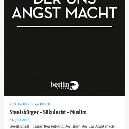
GESELLSCHAFT
/
SACHBUCH
Staatsbürger – Säkularist – Muslim
31. Juli 2015
2
.
Gesellschaft | Tahar Ben Jelloun: Der Islam, der uns Angst macht
A