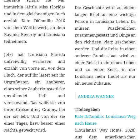
immerhin ›Little Miss Florida‹
Die Geschichte wird zu einem
und in dem gleichnamigen Buch
langen Brief an eine wichtige
erzählt Kate DiCamillo 2016
Person in Louisiana Leben. Da
von dem Wettbewerb, an dem
müssen Puzzleteilchen
Raymie, Beverly und Louisiana
zusammengesetzt und Dinge an
teilnehmen.
den richtigen Platz geschoben
werden. Und die Reise in einen
Jetzt hat Louisiana Florida
anderen Bundesstaat wird zu
unfreiwillig verlassen und
einer Reise in ein neues Leben
erzählt von vorne an, von dem
und zu einer Reise, in der
Fluch, der auf ihr lastet seit ihr
Louisiana mehr findet als nur
Urgroßvater, ein Zauberer,
ein neues Zuhause.
eines seiner Zauberkunststücke
unvollendet ließ und
|
ANDREA WANNER
verschwand. Das weiß sie von
Titelangaben
ihrer Großmutter, Granny, bei
Kate DiCamillo: Louisianas Weg
der sie lebt. Und von der sie
nach Hause
eines Tages, bzw. besser eines
(Lousiana’s Way Home, 2020)
Nachts, geweckt wird.
Aus dem amerikanischen