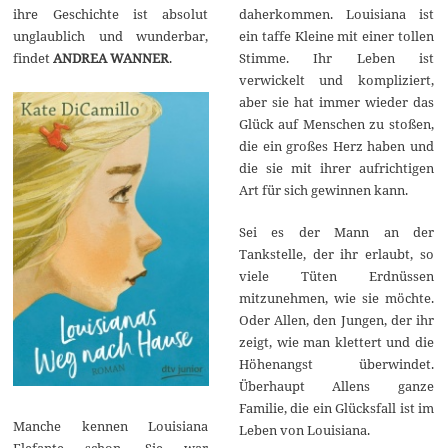
2
ihre Geschichte ist absolut
daherkommen. Louisiana ist
0
unglaublich und wunderbar,
ein taffe Kleine mit einer tollen
findet
ANDREA WANNER
.
Stimme. Ihr Leben ist
verwickelt und kompliziert,
aber sie hat immer wieder das
Glück auf Menschen zu stoßen,
die ein großes Herz haben und
die sie mit ihrer aufrichtigen
Art für sich gewinnen kann.
Sei es der Mann an der
Tankstelle, der ihr erlaubt, so
viele Tüten Erdnüssen
mitzunehmen, wie sie möchte.
Oder Allen, den Jungen, der ihr
zeigt, wie man klettert und die
Höhenangst überwindet.
Überhaupt Allens ganze
Familie, die ein Glücksfall ist im
Manche kennen Louisiana
Leben von Louisiana.
Elefante schon. Sie war