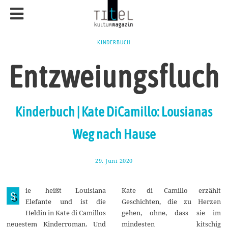
KINDERBUCH
Entzweiungsfluch
Kinderbuch | Kate DiCamillo: Lousianas
Weg nach Hause
29. Juni 2020
1
2
.
J
ie heißt Louisiana
Kate di Camillo erzählt
u
S
l
Elefante und ist die
Geschichten, die zu Herzen
i
Heldin in Kate di Camillos
gehen, ohne, dass sie im
2
0
neuestem Kinderroman. Und
mindesten kitschig