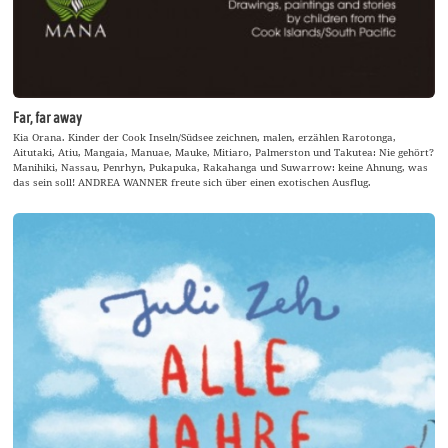
Far, far away
Kia Orana. Kinder der Cook Inseln/Südsee zeichnen, malen, erzählen Rarotonga,
Aitutaki, Atiu, Mangaia, Manuae, Mauke, Mitiaro, Palmerston und Takutea: Nie gehört?
Manihiki, Nassau, Penrhyn, Pukapuka, Rakahanga und Suwarrow: keine Ahnung, was
das sein soll! ANDREA WANNER freute sich über einen exotischen Ausflug.