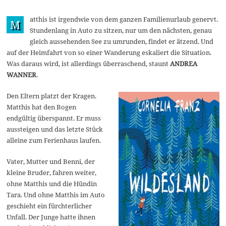
A
p
atthis ist irgendwie von dem ganzen Familienurlaub genervt.
r
M
i
Stundenlang in Auto zu sitzen, nur um den nächsten, genau
l
gleich aussehenden See zu umrunden, findet er ätzend. Und
2
0
auf der Heimfahrt von so einer Wanderung eskaliert die Situation.
2
Was daraus wird, ist allerdings überraschend, staunt
ANDREA
3
WANNER
.
Den Eltern platzt der Kragen.
Matthis hat den Bogen
endgültig überspannt. Er muss
aussteigen und das letzte Stück
alleine zum Ferienhaus laufen.
Vater, Mutter und Benni, der
kleine Bruder, fahren weiter,
ohne Matthis und die Hündin
Tara. Und ohne Matthis im Auto
geschieht ein fürchterlicher
Unfall. Der Junge hatte ihnen