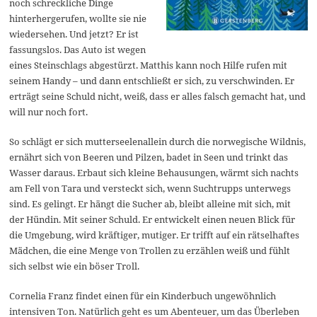
noch schreckliche Dinge
hinterhergerufen, wollte sie nie
wiedersehen. Und jetzt? Er ist
fassungslos. Das Auto ist wegen
eines Steinschlags abgestürzt. Matthis kann noch Hilfe rufen mit
seinem Handy – und dann entschließt er sich, zu verschwinden. Er
erträgt seine Schuld nicht, weiß, dass er alles falsch gemacht hat, und
will nur noch fort.
So schlägt er sich mutterseelenallein durch die norwegische Wildnis,
ernährt sich von Beeren und Pilzen, badet in Seen und trinkt das
Wasser daraus. Erbaut sich kleine Behausungen, wärmt sich nachts
am Fell von Tara und versteckt sich, wenn Suchtrupps unterwegs
sind. Es gelingt. Er hängt die Sucher ab, bleibt alleine mit sich, mit
der Hündin. Mit seiner Schuld. Er entwickelt einen neuen Blick für
die Umgebung, wird kräftiger, mutiger. Er trifft auf ein rätselhaftes
Mädchen, die eine Menge von Trollen zu erzählen weiß und fühlt
sich selbst wie ein böser Troll.
Cornelia Franz findet einen für ein Kinderbuch ungewöhnlich
intensiven Ton. Natürlich geht es um Abenteuer, um das Überleben