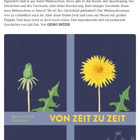
Eigentlich sind es gar keine Weihnachten. Zwar gibt es den Baum, den Spaziergang, das
Glöckchen und das Festessen, aber keine Bescherung. Kein einziges Geschenk. Kann
man Weihnachten so feiern? Wo ist das Christkind geblieben?! Der Weihnachtsmann
war ja schließlich auch da! Aber dann finden Josh und Lena ein Wesen mit großen
Flügeln. Und dann wird es doch noch schön. Eine bezaubernde und verzaubernde
Geschichte von Juli Zeh. Von
GEORG PATZER