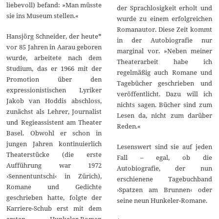
liebevoll) befand: »Man müsste
der Sprachlosigkeit erholt und
sie ins Museum stellen.«
wurde zu einem erfolgreichen
Romanautor. Diese Zeit kommt
Hansjörg Schneider, der heute*
in der Autobiografie nur
vor 85 Jahren in Aarau geboren
marginal vor. »Neben meiner
wurde, arbeitete nach dem
Theaterarbeit habe ich
Studium, das er 1966 mit der
regelmäßig auch Romane und
Promotion über den
Tagebücher geschrieben und
expressionistischen Lyriker
veröffentlicht. Dazu will ich
Jakob van Hoddis abschloss,
nichts sagen. Bücher sind zum
zunächst als Lehrer, Journalist
Lesen da, nicht zum darüber
und Regieassistent am Theater
Reden.«
Basel. Obwohl er schon in
jungen Jahren kontinuierlich
Lesenswert sind sie auf jeden
Theaterstücke (die erste
Fall – egal, ob die
Aufführung war 1972
Autobiografie, der nun
›Sennentuntschi‹ in Zürich),
erschienene Tagebuchband
Romane und Gedichte
›Spatzen am Brunnen‹ oder
geschrieben hatte, folgte der
seine neun Hunkeler-Romane.
Karriere-Schub erst mit dem