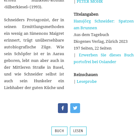
ersten Hunkeler-Roman
|
PETER MOHR
›Silberkiesel‹ (1993).
Titelangaben
Schneiders Protagonist, der in
Hansjörg Schneider: Spatzen
seinen Ermittlungsmethoden
am Brunnen
ein wenig an Simenons Maigret
Aus dem Tagebuch
erinnert, trägt unübersehbare
Diogenes Verlag, Zürich 2023
autobiografische Züge. Wie
197 Seiten, 22 Seiten
sein Schöpfer ist er in Aarau
|
Erwerben Sie dieses Buch
geboren, lebt nun aber auch in
portofrei bei Osiander
der Mittleren Straße in Basel,
und wie Schneider selbst ist
Reinschauen
auch sein Hunkeler ein
|
Leseprobe
Liebhaber der guten Küche und
BUCH
LESEN