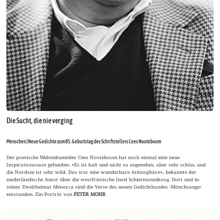
Die Sucht, die nie verging
Menschen | Neue Gedichte zum 85. Geburtstag des Schriftstellers Cees Nooteboom
Der poetische Weltenbummler Cees Nooteboom hat noch einmal eine neue
Inspirationsoase gefunden. »Es ist kalt und nicht so angenehm, aber sehr schön, und
die Nordsee ist sehr wild. Das war eine wunderbare Atmosphäre«, bekannte der
niederländische Autor über die westfriesische Insel Schiermonnikoog. Dort und in
seiner Zweitheimat Menorca sind die Verse des neuen Gedichtbandes ›Mönchsauge‹
entstanden. Ein Porträt von
PETER MOHR