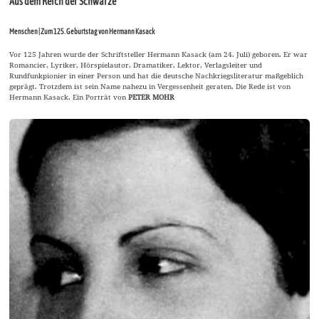
Aus dem Reich der Schwärze
Menschen | Zum 125. Geburtstag von Hermann Kasack
Vor 125 Jahren wurde der Schriftsteller Hermann Kasack (am 24. Juli) geboren. Er war
Romancier, Lyriker, Hörspielautor, Dramatiker, Lektor, Verlagsleiter und
Rundfunkpionier in einer Person und hat die deutsche Nachkriegsliteratur maßgeblich
geprägt. Trotzdem ist sein Name nahezu in Vergessenheit geraten. Die Rede ist von
Hermann Kasack. Ein Porträt von
PETER MOHR