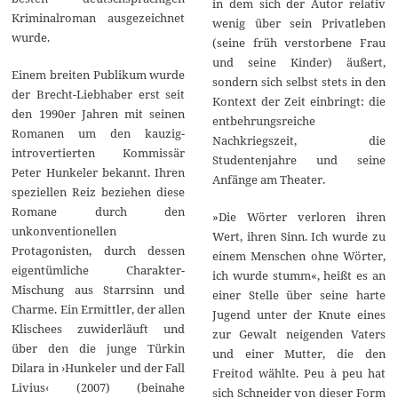
in dem sich der Autor relativ
Kriminalroman ausgezeichnet
wenig über sein Privatleben
wurde.
(seine früh verstorbene Frau
und seine Kinder) äußert,
Einem breiten Publikum wurde
sondern sich selbst stets in den
der Brecht-Liebhaber erst seit
Kontext der Zeit einbringt: die
den 1990er Jahren mit seinen
entbehrungsreiche
Romanen um den kauzig-
Nachkriegszeit, die
introvertierten Kommissär
Studentenjahre und seine
Peter Hunkeler bekannt. Ihren
Anfänge am Theater.
speziellen Reiz beziehen diese
Romane durch den
»Die Wörter verloren ihren
unkonventionellen
Wert, ihren Sinn. Ich wurde zu
Protagonisten, durch dessen
einem Menschen ohne Wörter,
eigentümliche Charakter-
ich wurde stumm«, heißt es an
Mischung aus Starrsinn und
einer Stelle über seine harte
Charme. Ein Ermittler, der allen
Jugend unter der Knute eines
Klischees zuwiderläuft und
zur Gewalt neigenden Vaters
über den die junge Türkin
und einer Mutter, die den
Dilara in ›Hunkeler und der Fall
Freitod wählte. Peu à peu hat
Livius‹ (2007) (beinahe
sich Schneider von dieser Form