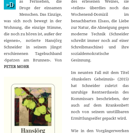
as Fernsehen, die
des erlesenen Weines, sie
r
»D
i
Droge der einsamen
»teilen« überdies noch das
l
Menschen. Das Einzige,
Wochenend-Domizil im
2
0
was sich noch bewegt in der
benachbarten Elsass, die Liebe
2
Wohnung, die einzige Stimme,
zur Natur, die Abneigung gegen
3
die noch zu hören ist, außer der
moderne Technik (Schneider
eigenen«, notierte Hansjörg
schreibt immer noch auf einer
Schneider in seinem jüngst
Schreibmaschine) und ihre
erschienenen Tagebuchband
sozialdemokratische
›Spatzen am Brunnen‹. Von
Gesinnung.
PETER MOHR
Im neunten Fall mit dem Titel
›Hunkelers Geheimnis‹ (2015)
hat Schneider zuletzt das
unruhige Rentnerdasein des
Kommissars beschrieben, der
auch auf dem Krankenbett
noch von seinem unstillbaren
Ermittlungseifer gepackt wird.
Wie in den Vorgängerwerken