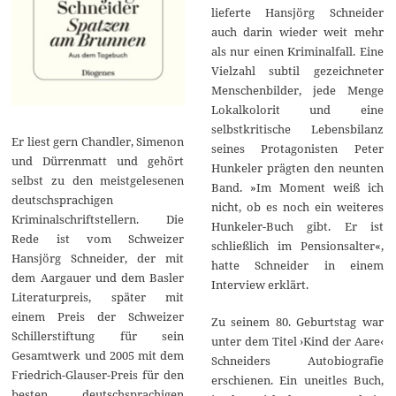
lieferte Hansjörg Schneider
auch darin wieder weit mehr
als nur einen Kriminalfall. Eine
Vielzahl subtil gezeichneter
Menschenbilder, jede Menge
Lokalkolorit und eine
selbstkritische Lebensbilanz
Er liest gern Chandler, Simenon
seines Protagonisten Peter
und Dürrenmatt und gehört
Hunkeler prägten den neunten
selbst zu den meistgelesenen
Band. »Im Moment weiß ich
deutschsprachigen
nicht, ob es noch ein weiteres
Kriminalschriftstellern. Die
Hunkeler-Buch gibt. Er ist
Rede ist vom Schweizer
schließlich im Pensionsalter«,
Hansjörg Schneider, der mit
hatte Schneider in einem
dem Aargauer und dem Basler
Interview erklärt.
Literaturpreis, später mit
einem Preis der Schweizer
Zu seinem 80. Geburtstag war
Schillerstiftung für sein
unter dem Titel ›Kind der Aare‹
Gesamtwerk und 2005 mit dem
Schneiders Autobiografie
Friedrich-Glauser-Preis für den
erschienen. Ein uneitles Buch,
besten deutschsprachigen