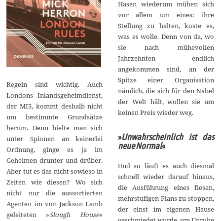
Hasen wiederum mühen sich
vor allem um eines: ihre
Stellung zu halten, koste es,
was es wolle. Denn von da, wo
sie nach mühevollen
Jahrzehnten endlich
angekommen sind, an der
Spitze einer Organisation
Regeln sind wichtig. Auch
nämlich, die sich für den Nabel
Londons Inlandsgeheimdienst,
der Welt hält, wollen sie um
der MI5, kommt deshalb nicht
keinen Preis wieder weg.
um bestimmte Grundsätze
herum. Denn hielte man sich
»
Unwahrscheinlich ist das
unter Spionen an keinerlei
neue Normal
«
Ordnung, ginge es ja im
Geheimen drunter und drüber.
Und so läuft es auch diesmal
Aber tut es das nicht sowieso in
schnell wieder darauf hinaus,
Zeiten wie diesen? Wo sich
die Ausführung eines fiesen,
nicht nur die aussortierten
mehrstufigen Plans zu stoppen,
Agenten im von Jackson Lamb
der einst im eigenen Hause
geleiteten »
Slough House
«
geschmiedet wurde, um Unruhe