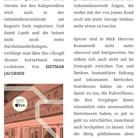
Unruhe bei den Kaltgestellten
Geheimdienstwelt folgen, die
wird auch in der
weder mit der von James Bond
Geheimdienstzentrale am
noch mit jener George Smileys
Regent’s Park registriert. Und
mehr etwas zu tun hat.
damit Lamb und die Seinen
Spione sind in Mick Herrons
nicht noch mehr
Romanwelt nicht mehr
durcheinanderbringen,
obercool und hartgesotten. Sie
verhängt man über das »
Slough
reiben sich auch nicht auf im
House
« kurzerhand einen
Zwiespalt zwischen Tun und
Lockdown. Von
DIETMAR
Denken, humanitärer Haltung
JACOBSEN
und inhumanen Methoden.
Stattdessen haben sie viel
damit zu tun, die Pulverfässer,
die ihre Vorgänger ihnen
wissentlich oder unwissentlich
hinterlassen haben, so gut es
geht zu entschärfen, manchmal
auch hochgehen zu lassen. Und
die übrig gebliebenen alten