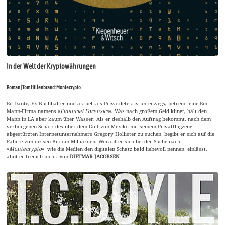
In der Welt der Kryptowährungen
Roman | Tom Hillenbrand: Montecrypto
Ed Dante, Ex-Buchhalter und aktuell als Privatdetektiv unterwegs, betreibt eine Ein-
Mann-Firma namens »
Financial Forensics
«. Was nach großem Geld klingt, hält den
Mann in LA aber kaum über Wasser. Als er deshalb den Auftrag bekommt, nach dem
verborgenen Schatz des über dem Golf von Mexiko mit seinem Privatflugzeug
abgestürzten Internetunternehmers Gregory Hollister zu suchen, begibt er sich auf die
Fährte von dessen Bitcoin-Milliarden. Worauf er sich bei der Suche nach
»
Montecrypto
«, wie die Medien den digitalen Schatz bald liebevoll nennen, einlässt,
ahnt er freilich nicht. Von
DIETMAR JACOBSEN