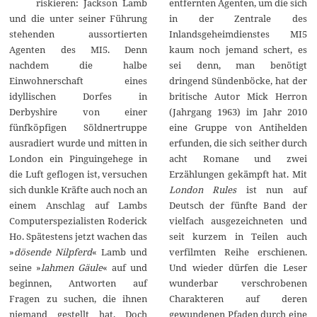
riskieren: Jackson Lamb
entfernten Agenten, um die sich
2
0
und die unter seiner Führung
in der Zentrale des
2
stehenden aussortierten
Inlandsgeheimdienstes MI5
3
Agenten des MI5. Denn
kaum noch jemand schert, es
nachdem die halbe
sei denn, man benötigt
Einwohnerschaft eines
dringend Sündenböcke, hat der
idyllischen Dorfes in
britische Autor Mick Herron
Derbyshire von einer
(Jahrgang 1963) im Jahr 2010
fünfköpfigen Söldnertruppe
eine Gruppe von Antihelden
ausradiert wurde und mitten in
erfunden, die sich seither durch
London ein Pinguingehege in
acht Romane und zwei
die Luft geflogen ist, versuchen
Erzählungen gekämpft hat. Mit
sich dunkle Kräfte auch noch an
London Rules
ist nun auf
einem Anschlag auf Lambs
Deutsch der fünfte Band der
Computerspezialisten Roderick
vielfach ausgezeichneten und
Ho. Spätestens jetzt wachen das
seit kurzem in Teilen auch
»
dösende Nilpferd
« Lamb und
verfilmten Reihe erschienen.
seine »
lahmen Gäule
« auf und
Und wieder dürfen die Leser
beginnen, Antworten auf
wunderbar verschrobenen
Fragen zu suchen, die ihnen
Charakteren auf deren
niemand gestellt hat. Doch
gewundenen Pfaden durch eine