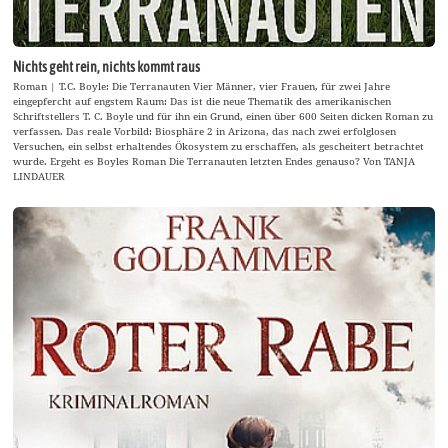
Nichts geht rein, nichts kommt raus
Roman | T.C. Boyle: Die Terranauten Vier Männer, vier Frauen, für zwei Jahre
eingepfercht auf engstem Raum: Das ist die neue Thematik des amerikanischen
Schriftstellers T. C. Boyle und für ihn ein Grund, einen über 600 Seiten dicken Roman zu
verfassen. Das reale Vorbild: Biosphäre 2 in Arizona, das nach zwei erfolglosen
Versuchen, ein selbst erhaltendes Ökosystem zu erschaffen, als gescheitert betrachtet
wurde. Ergeht es Boyles Roman Die Terranauten letzten Endes genauso? Von TANJA
LINDAUER