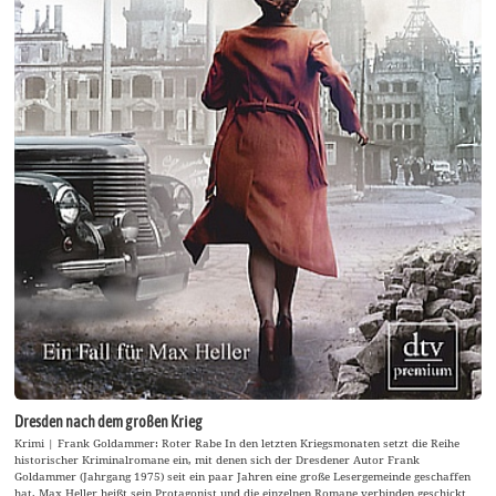
Dresden nach dem großen Krieg
Krimi | Frank Goldammer: Roter Rabe In den letzten Kriegsmonaten setzt die Reihe
historischer Kriminalromane ein, mit denen sich der Dresdener Autor Frank
Goldammer (Jahrgang 1975) seit ein paar Jahren eine große Lesergemeinde geschaffen
hat. Max Heller heißt sein Protagonist und die einzelnen Romane verbinden geschickt