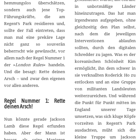
hemmungslos überschätzen,
in unbotmäßige Länder
sondern auch jene Top-
hineinzutragen. Das hat man
Führungskräfte, die am
irgendwann aufgegeben, ohne
Regent’s Park residieren und,
gleichzeitig den Plan selbst,
sollte der Fall eintreten, dass
nach dem die jeweiligen
man mal eine prekäre Lage
Interventionen ablaufen
nicht ganz so souverän
sollten, durch den digitalen
beherrscht wie gewünscht, vor
Schredder zu jagen. Was es der
allem nach der Regel Nummer 1
koreanischen Schönheit Kim
der »
London Rules
« handeln.
ermöglicht, ihn dem schwer in
Und die besagt: Rette deinen
sie verknallten Roderick Ho zu
Arsch – und zwar den eigenen
entlocken und an eine Gruppe
vor allen anderen.
von militanten Landsleuten
weiterzureichen. Und während
Regel Nummer 1: Rette
die Punkt für Punkt mitten im
deinen Arsch!
England unserer Tage
umsetzen, was sich kluge Köpfe
Nun könnte gerade Jackson
vorzeiten in Regent’s Park
Lamb diese Regel erfunden
ausdachten, müht sich die
haben. Aber der Mann ist
kleine Truppe um Jackson
besser, als seine Manieren