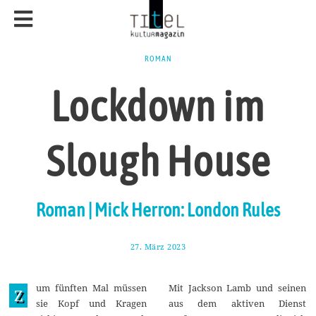
ROMAN
Lockdown im
Slough House
Roman | Mick Herron: London Rules
27. März 2023
7
.
A
p
um fünften Mal müssen
Mit Jackson Lamb und seinen
r
Z
i
sie Kopf und Kragen
aus dem aktiven Dienst
l