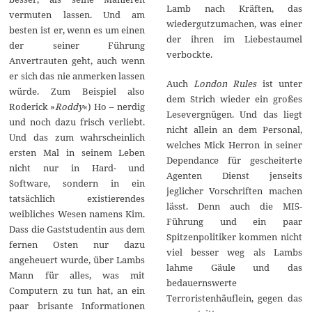
Lamb nach Kräften, das
vermuten lassen. Und am
wiedergutzumachen, was einer
besten ist er, wenn es um einen
der ihren im Liebestaumel
der seiner Führung
verbockte.
Anvertrauten geht, auch wenn
er sich das nie anmerken lassen
Auch
London Rules
ist unter
würde. Zum Beispiel also
dem Strich wieder ein großes
Roderick »
Roddy
«) Ho – nerdig
Lesevergnügen. Und das liegt
und noch dazu frisch verliebt.
nicht allein an dem Personal,
Und das zum wahrscheinlich
welches Mick Herron in seiner
ersten Mal in seinem Leben
Dependance für gescheiterte
nicht nur in Hard- und
Agenten Dienst jenseits
Software, sondern in ein
jeglicher Vorschriften machen
tatsächlich existierendes
lässt. Denn auch die MI5-
weibliches Wesen namens Kim.
Führung und ein paar
Dass die Gaststudentin aus dem
Spitzenpolitiker kommen nicht
fernen Osten nur dazu
viel besser weg als Lambs
angeheuert wurde, über Lambs
lahme Gäule und das
Mann für alles, was mit
bedauernswerte
Computern zu tun hat, an ein
Terroristenhäuflein, gegen das
paar brisante Informationen