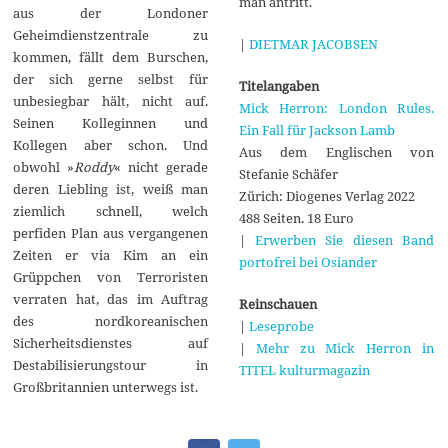
man antritt.
aus der Londoner
Geheimdienstzentrale zu
|
DIETMAR JACOBSEN
kommen, fällt dem Burschen,
der sich gerne selbst für
Titelangaben
unbesiegbar hält, nicht auf.
Mick Herron: London Rules.
Seinen Kolleginnen und
Ein Fall für Jackson Lamb
Kollegen aber schon. Und
Aus dem Englischen von
obwohl »
Roddy
« nicht gerade
Stefanie Schäfer
deren Liebling ist, weiß man
Zürich: Diogenes Verlag 2022
ziemlich schnell, welch
488 Seiten. 18 Euro
perfiden Plan aus vergangenen
|
Erwerben Sie diesen Band
Zeiten er via Kim an ein
portofrei bei Osiander
Grüppchen von Terroristen
verraten hat, das im Auftrag
Reinschauen
des nordkoreanischen
|
Leseprobe
Sicherheitsdienstes auf
|
Mehr zu Mick Herron in
Destabilisierungstour in
TITEL kulturmagazin
Großbritannien unterwegs ist.