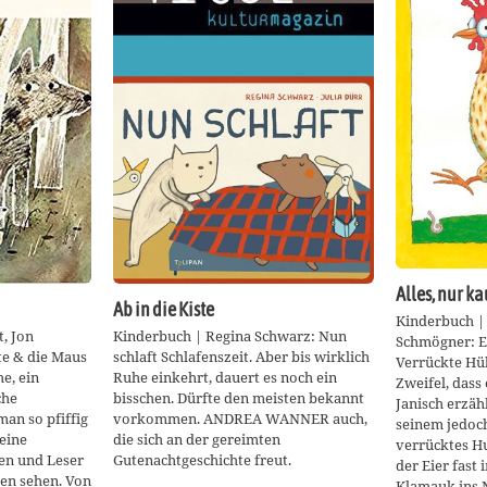
Alles, nur k
Ab in die Kiste
Kinderbuch | 
, Jon
Kinderbuch | Regina Schwarz: Nun
Schmögner: E
te & die Maus
schlaft Schlafenszeit. Aber bis wirklich
Verrückte Hüh
e, ein
Ruhe einkehrt, dauert es noch ein
Zweifel, dass 
che
bisschen. Dürfte den meisten bekannt
Janisch erzäh
an so pfiffig
vorkommen. ANDREA WANNER auch,
seinem jedoch
Seine
die sich an der gereimten
verrücktes Hu
nen und Leser
Gutenachtgeschichte freut.
der Eier fast
en sehen. Von
Klamauk ins N