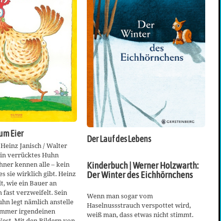
aum Eier
Der Lauf des Lebens
Heinz Janisch / Walter
in verrücktes Huhn
ner kennen alle – kein
Kinderbuch | Werner Holzwarth:
es sie wirklich gibt. Heinz
Der Winter des Eichhörnchens
lt, wie ein Bauer an
 fast verzweifelt. Sein
Wenn man sogar vom
hn legt nämlich anstelle
Haselnussstrauch verspottet wird,
 immer irgendeinen
weiß man, dass etwas nicht stimmt.
est. Mit den Bildern von