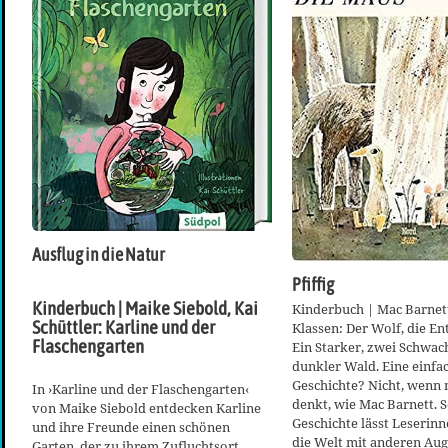
Ausflug in die Natur
Pfiffig
Kinderbuch | Maike Siebold, Kai
Kinderbuch | Mac Barnett
Schüttler: Karline und der
Klassen: Der Wolf, die En
Flaschengarten
Ein Starker, zwei Schwach
dunkler Wald. Eine einfa
Geschichte? Nicht, wenn m
In ›Karline und der Flaschengarten‹
denkt, wie Mac Barnett. 
von Maike Siebold entdecken Karline
Geschichte lässt Leserin
und ihre Freunde einen schönen
die Welt mit anderen Aug
Garten, der zu ihrem Zufluchtsort