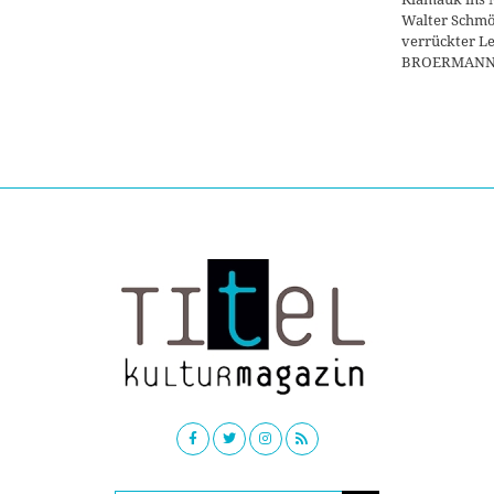
Walter Schmö
verrückter L
BROERMAN