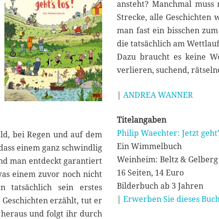
2
ansteht? Manchmal muss m
6
Strecke, alle Geschichten 
man fast ein bisschen zum 
die tatsächlich am Wettla
Dazu braucht es keine Wo
verlieren, suchend, rätsel
|
ANDREA WANNER
Titelangaben
Philip Waechter: Jetzt geht’
ald, bei Regen und auf dem
Ein Wimmelbuch
, dass einem ganz schwindlig
Weinheim: Beltz & Gelberg
 und man entdeckt garantiert
16 Seiten, 14 Euro
as einem zuvor noch nicht
Bilderbuch ab 3 Jahren
n tatsächlich sein erstes
|
Erwerben Sie dieses Buch
Geschichten erzählt, tut er
 heraus und folgt ihr durch