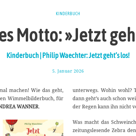
KINDERBUCH
les Motto: »Jetzt geht
Kinderbuch | Philip Waechter: Jetzt geht’s los!
5. Januar 2026
1
7
.
J
 mal machen! Wie das geht,
unterwegs. Wohin wohl? Ta
a
chen Wimmelbilderbuch, für
dann geht’s auch schon we
n
NDREA WANNER
.
der Regen kann ihn nicht v
u
a
r
Was macht das Schweinche
2
zeitungslesende Zebra den
0