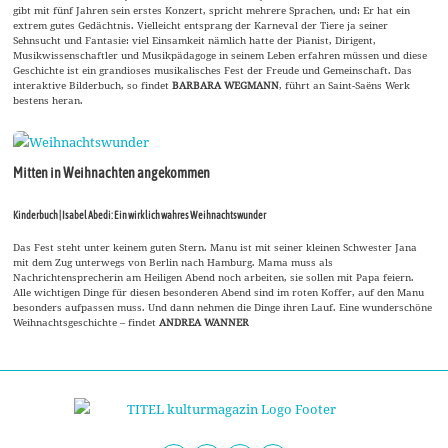
gibt mit fünf Jahren sein erstes Konzert, spricht mehrere Sprachen, und: Er hat ein
extrem gutes Gedächtnis. Vielleicht entsprang der Karneval der Tiere ja seiner
Sehnsucht und Fantasie: viel Einsamkeit nämlich hatte der Pianist, Dirigent,
Musikwissenschaftler und Musikpädagoge in seinem Leben erfahren müssen und diese
Geschichte ist ein grandioses musikalisches Fest der Freude und Gemeinschaft. Das
interaktive Bilderbuch, so findet
BARBARA WEGMANN
, führt an Saint-Saëns Werk
bestens heran.
Mitten in Weihnachten angekommen
Kinderbuch | Isabel Abedi: Ein wirklich wahres Weihnachtswunder
Das Fest steht unter keinem guten Stern. Manu ist mit seiner kleinen Schwester Jana
mit dem Zug unterwegs von Berlin nach Hamburg. Mama muss als
Nachrichtensprecherin am Heiligen Abend noch arbeiten, sie sollen mit Papa feiern.
Alle wichtigen Dinge für diesen besonderen Abend sind im roten Koffer, auf den Manu
besonders aufpassen muss. Und dann nehmen die Dinge ihren Lauf. Eine wunderschöne
Weihnachtsgeschichte – findet
ANDREA WANNER