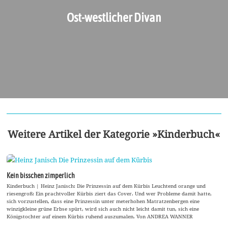
Ost-westlicher Divan
Weitere Artikel der Kategorie »Kinderbuch«
Kein bisschen zimperlich
Kinderbuch | Heinz Janisch: Die Prinzessin auf dem Kürbis Leuchtend orange und
riesengroß: Ein prachtvoller Kürbis ziert das Cover. Und wer Probleme damit hatte,
sich vorzustellen, dass eine Prinzessin unter meterhohen Matratzenbergen eine
winzigkleine grüne Erbse spürt, wird sich auch nicht leicht damit tun, sich eine
Königstochter auf einem Kürbis ruhend auszumalen. Von ANDREA WANNER