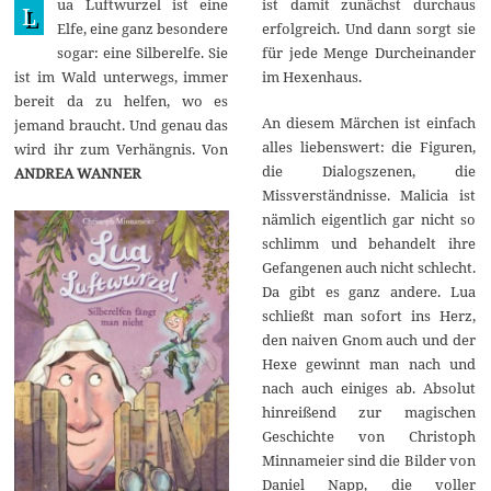
ua Luftwurzel ist eine
ist damit zunächst durchaus
p
L
t
Elfe, eine ganz besondere
erfolgreich. Und dann sorgt sie
e
sogar: eine Silberelfe. Sie
für jede Menge Durcheinander
m
b
ist im Wald unterwegs, immer
im Hexenhaus.
e
bereit da zu helfen, wo es
r
An diesem Märchen ist einfach
2
jemand braucht. Und genau das
0
alles liebenswert: die Figuren,
wird ihr zum Verhängnis. Von
2
die Dialogszenen, die
4
ANDREA WANNER
Missverständnisse. Malicia ist
nämlich eigentlich gar nicht so
schlimm und behandelt ihre
Gefangenen auch nicht schlecht.
Da gibt es ganz andere. Lua
schließt man sofort ins Herz,
den naiven Gnom auch und der
Hexe gewinnt man nach und
nach auch einiges ab. Absolut
hinreißend zur magischen
Geschichte von Christoph
Minnameier sind die Bilder von
Daniel Napp, die voller