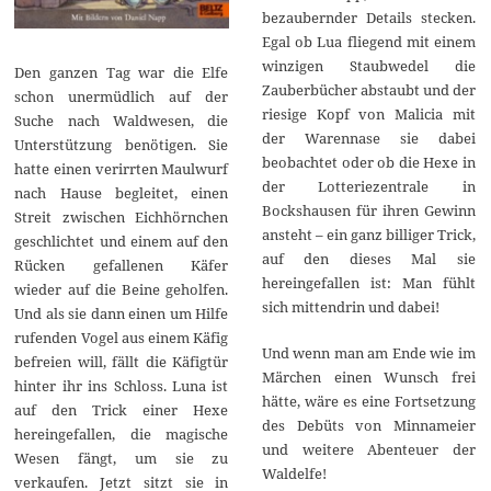
bezaubernder Details stecken.
Egal ob Lua fliegend mit einem
winzigen Staubwedel die
Den ganzen Tag war die Elfe
Zauberbücher abstaubt und der
schon unermüdlich auf der
riesige Kopf von Malicia mit
Suche nach Waldwesen, die
der Warennase sie dabei
Unterstützung benötigen. Sie
beobachtet oder ob die Hexe in
hatte einen verirrten Maulwurf
der Lotteriezentrale in
nach Hause begleitet, einen
Bockshausen für ihren Gewinn
Streit zwischen Eichhörnchen
ansteht – ein ganz billiger Trick,
geschlichtet und einem auf den
auf den dieses Mal sie
Rücken gefallenen Käfer
hereingefallen ist: Man fühlt
wieder auf die Beine geholfen.
sich mittendrin und dabei!
Und als sie dann einen um Hilfe
rufenden Vogel aus einem Käfig
Und wenn man am Ende wie im
befreien will, fällt die Käfigtür
Märchen einen Wunsch frei
hinter ihr ins Schloss. Luna ist
hätte, wäre es eine Fortsetzung
auf den Trick einer Hexe
des Debüts von Minnameier
hereingefallen, die magische
und weitere Abenteuer der
Wesen fängt, um sie zu
Waldelfe!
verkaufen. Jetzt sitzt sie in