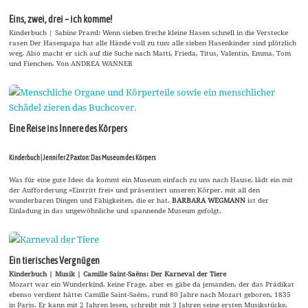
Eins, zwei, drei – ich komme!
Kinderbuch | Sabine Praml: Wenn sieben freche kleine Hasen schnell in die Verstecke
rasen Der Hasenpapa hat alle Hände voll zu tun: alle sieben Hasenkinder sind plötzlich
weg. Also macht er sich auf die Suche nach Matti, Frieda, Titus, Valentin, Emma, Tom
und Fienchen. Von ANDREA WANNER
Eine Reise ins Innere des Körpers
Kinderbuch | Jennifer Z Paxton: Das Museum des Körpers
Was für eine gute Idee: da kommt ein Museum einfach zu uns nach Hause, lädt ein mit
der Aufforderung »Eintritt frei« und präsentiert unseren Körper, mit all den
wunderbaren Dingen und Fähigkeiten, die er hat.
BARBARA WEGMANN
ist der
Einladung in das ungewöhnliche und spannende Museum gefolgt.
Ein tierisches Vergnügen
Kinderbuch | Musik | Camille Saint-Saëns: Der Karneval der Tiere
Mozart war ein Wunderkind, keine Frage, aber es gäbe da jemanden, der das Prädikat
ebenso verdient hätte: Camille Saint-Saëns, rund 80 Jahre nach Mozart geboren, 1835
in Paris. Er kann mit 2 Jahren lesen, schreibt mit 3 Jahren seine ersten Musikstücke,