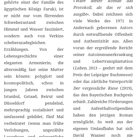
»
Wäre dieser Roman das
gehörte einst der Familie des
Protokoll, als das er sich
ägyptischen Königs Faruk), ist
ausgibt
«. Dabei zeichnen sich
er nicht nur vom flirrenden
viele Werke des 1971 in
Schwebezustand zwischen
Andernach geborenen Autors
Himmel und Wasser fasziniert,
durch entwaffnende Offenheit
sondern auch von Verkins
und Authentizität aus. Allen
scheherazadegleichen
voran der ergreifende Bericht
Erzählungen. Von der
seiner Autoimmunerkrankung
Lebensgeschichte einer
und Lebertransplantation
eleganten Armenierin, die
(
Leben
, 2013 – geehrt mit dem
altersmäßig fast seine Mutter
Preis der Leipziger Buchmesse)
sein könnte: polyglott und
oder das zärtliche Vaterporträt
kosmopolitisch, schon in
Der vergessliche Riese
(2019),
jungen Jahren zwischen
das den Bayerischen Buchpreis
Istanbul, Gstaad, Beirut und
erhielt. Zahlreiche Förderungen
Düsseldorf pendelnd,
und Aufenthaltsstipendien
mehrsprachig sozialisiert und
haben den jetzigen Roman
umfassend gebildet, fünf Mal
ermöglicht. So weit aus der
verheiratet (wenn man frühe
eigenen Umlaufbahn hat sich
Verlobungen, ungezählte
David Wagner noch nie
Loverboys und gelegentliche