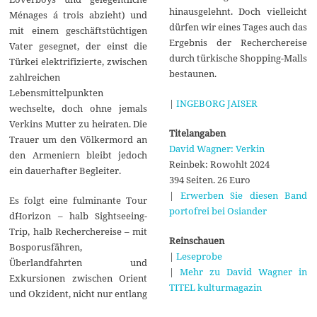
hinausgelehnt. Doch vielleicht
Ménages á trois abzieht) und
dürfen wir eines Tages auch das
mit einem geschäftstüchtigen
Ergebnis der Recherchereise
Vater gesegnet, der einst die
durch türkische Shopping-Malls
Türkei elektrifizierte, zwischen
bestaunen.
zahlreichen
Lebensmittelpunkten
|
INGEBORG JAISER
wechselte, doch ohne jemals
Verkins Mutter zu heiraten. Die
Titelangaben
Trauer um den Völkermord an
David Wagner: Verkin
den Armeniern bleibt jedoch
Reinbek: Rowohlt 2024
ein dauerhafter Begleiter.
394 Seiten. 26 Euro
|
Erwerben Sie diesen Band
Es folgt eine fulminante Tour
portofrei bei Osiander
d`Horizon – halb Sightseeing-
Trip, halb Recherchereise – mit
Reinschauen
Bosporusfähren,
|
Leseprobe
Überlandfahrten und
|
Mehr zu David Wagner in
Exkursionen zwischen Orient
TITEL kulturmagazin
und Okzident, nicht nur entlang