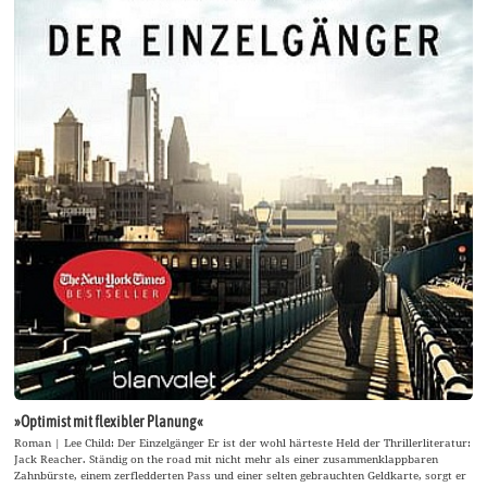
»Optimist mit flexibler Planung«
Roman | Lee Child: Der Einzelgänger Er ist der wohl härteste Held der Thrillerliteratur:
Jack Reacher. Ständig on the road mit nicht mehr als einer zusammenklappbaren
Zahnbürste, einem zerfledderten Pass und einer selten gebrauchten Geldkarte, sorgt er