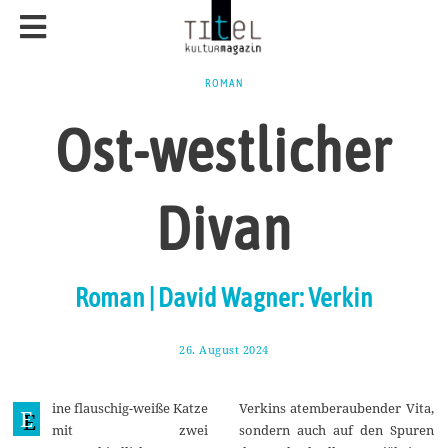
ROMAN
Ost-westlicher
Divan
Roman | David Wagner: Verkin
26. August 2024
9
.
S
e
ine flauschig-weiße Katze
Verkins atemberaubender Vita,
p
E
t
mit zwei
sondern auch auf den Spuren
e