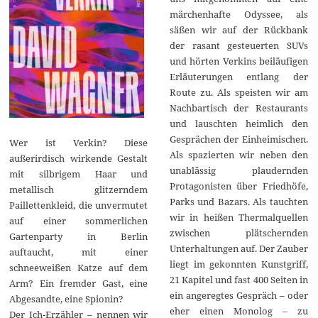
märchenhafte Odyssee, als
säßen wir auf der Rückbank
der rasant gesteuerten SUVs
und hörten Verkins beiläufigen
Erläuterungen entlang der
Route zu. Als speisten wir am
Nachbartisch der Restaurants
und lauschten heimlich den
Gesprächen der Einheimischen.
Wer ist Verkin? Diese
Als spazierten wir neben den
außerirdisch wirkende Gestalt
unablässig plaudernden
mit silbrigem Haar und
Protagonisten über Friedhöfe,
metallisch glitzerndem
Parks und Bazars. Als tauchten
Paillettenkleid, die unvermutet
wir in heißen Thermalquellen
auf einer sommerlichen
zwischen plätschernden
Gartenparty in Berlin
Unterhaltungen auf. Der Zauber
auftaucht, mit einer
liegt im gekonnten Kunstgriff,
schneeweißen Katze auf dem
21 Kapitel und fast 400 Seiten in
Arm? Ein fremder Gast, eine
ein angeregtes Gespräch – oder
Abgesandte, eine Spionin?
eher einen Monolog – zu
Der Ich-Erzähler – nennen wir