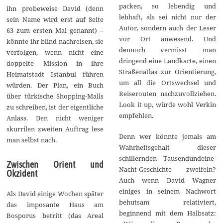
packen, so lebendig und
ihn probeweise David (denn
lebhaft, als sei nicht nur der
sein Name wird erst auf Seite
Autor, sondern auch der Leser
63 zum ersten Mal genannt) –
vor Ort anwesend. Und
könnte ihr blind nachreisen, sie
dennoch vermisst man
verfolgen, wenn nicht eine
dringend eine Landkarte, einen
doppelte Mission in ihre
Straßenatlas zur Orientierung,
Heimatstadt Istanbul führen
um all die Ortswechsel und
würden. Der Plan, ein Buch
Reiserouten nachzuvollziehen.
über türkische Shopping-Malls
Look it up, würde wohl Verkin
zu schreiben, ist der eigentliche
empfehlen.
Anlass. Den nicht weniger
skurrilen zweiten Auftrag lese
Denn wer könnte jemals am
man selbst nach.
Wahrheitsgehalt dieser
schillernden Tausendundeine-
Zwischen Orient und
Nacht-Geschichte zweifeln?
Okzident
Auch wenn David Wagner
einiges in seinem Nachwort
Als David einige Wochen später
behutsam relativiert,
das imposante Haus am
beginnend mit dem Halbsatz:
Bosporus betritt (das Areal