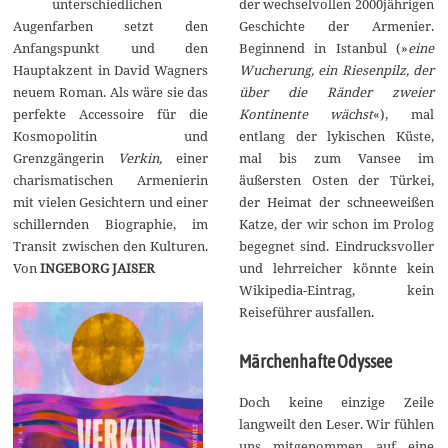
unterschiedlichen
der wechselvollen 2000jährigen
m
b
Augenfarben setzt den
Geschichte der Armenier.
e
Anfangspunkt und den
Beginnend in Istanbul (»
eine
r
2
Hauptakzent in David Wagners
Wucherung, ein Riesenpilz, der
0
neuem Roman. Als wäre sie das
über die Ränder zweier
2
4
perfekte Accessoire für die
Kontinente wächst
«), mal
Kosmopolitin und
entlang der lykischen Küste,
Grenzgängerin
Verkin,
einer
mal bis zum Vansee im
charismatischen Armenierin
äußersten Osten der Türkei,
mit vielen Gesichtern und einer
der Heimat der schneeweißen
schillernden Biographie, im
Katze, der wir schon im Prolog
Transit zwischen den Kulturen.
begegnet sind. Eindrucksvoller
Von
INGEBORG JAISER
und lehrreicher könnte kein
Wikipedia-Eintrag, kein
Reiseführer ausfallen.
Märchenhafte Odyssee
Doch keine einzige Zeile
langweilt den Leser. Wir fühlen
uns mitgenommen auf eine