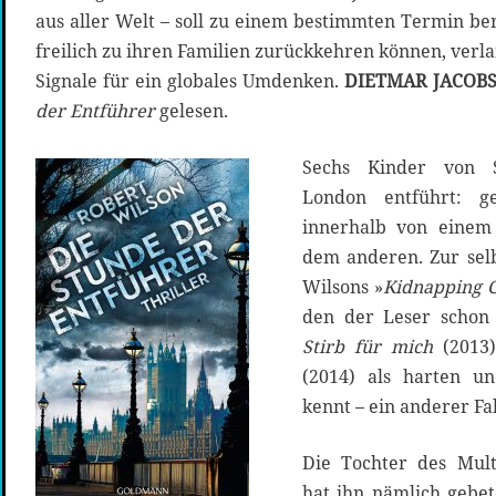
aus aller Welt – soll zu einem bestimmten Termin be
freilich zu ihren Familien zurückkehren können, verl
Signale für ein globales Umdenken.
DIETMAR JACOB
der Entführer
gelesen.
Sechs Kinder von 
London entführt: ge
innerhalb von einem
dem anderen. Zur selb
Wilsons »
Kidnapping C
den der Leser schon
Stirb für mich
(2013
(2014) als harten u
kennt – ein anderer Fal
Die Tochter des Mult
hat ihn nämlich gebet