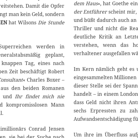
dem Haus
«, hat Goethe ei
reitstehen. Damit die Opfer
der Entführer
scheint mir,
angt man kein Geld, sondern
und büßt dadurch auch an G
SEN
hat Wilsons
Die Stunde
Thriller und nicht die Re
deutliche Kritik an Let
verstehen, wenn das ho
Superreichen werden in
verhaltener ausgefallen wä
neralstabsmäßig geplant,
 knappen Tag, eines nach
Im Kern nämlich geht es 
en Zeit beschäftigt Robert
eingesammelten Millionen 
onsultant
« Charles Boxer –
dieser Stelle sei der Span
 aus den beiden Romanen
handelt – in einem London
) und
Ihr findet mich nie
dass Geld nicht ihren Antr
nd kompromisslosen Mann
sechs Erpressten zu za
l.
Aufwandsentschädigung für
imillionärs Conrad Jensen
Um ihre im Überfluss auf
en, sie bei der Suche nach