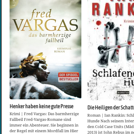
Henker haben keine gute Presse
Die Heiligen der Schat
Krimi | Fred Vargas: Das barmherzige
Roman | Ian Rankin: Sch
Fallbeil Fred-Vargas-Romane sind
Hunde Nach seinem Inte
immer ein Abenteuer. Sie beginnen in
den Cold Case Units (Mä
der Regel mit einem Mordfall im Hier
2013) ist John Rebus im