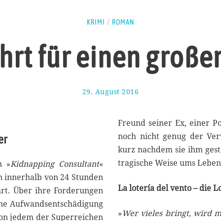
KRIMI
/
ROMAN
hrt für einen große
29. August 2016
2
8
.
A
Freund seiner Ex, einer Po
u
noch nicht genug der Verw
er
g
kurz nachdem sie ihm gest
u
s
tragische Weise ums Lebe
n »
Kidnapping Consultant
«
t
n innerhalb von 24 Stunden
2
La lotería del vento – die 
hrt. Über ihre Forderungen
0
1
 eine Aufwandsentschädigung
6
»
Wer vieles bringt, wird 
 von jedem der Superreichen