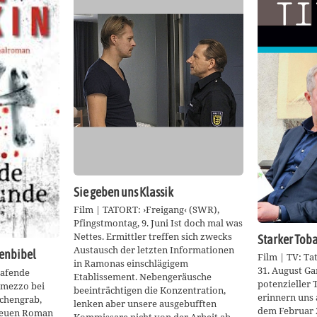
Sie geben uns Klassik
Film | TATORT: ›Freigang‹ (SWR),
Pfingstmontag, 9. Juni Ist doch mal was
Nettes. Ermittler treffen sich zwecks
Starker Tob
Austausch der letzten Informationen
tenbibel
Film | TV: Ta
in Ramonas einschlägigem
31. August Ga
lafende
Etablissement. Nebengeräusche
potenzieller 
rmezzo bei
beeinträchtigen die Konzentration,
erinnern uns
dchengrab,
lenken aber unsere ausgebufften
dem Februar 2
 neuen Roman