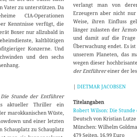
verlangt man von deren 
 Vater zu unterstützen. Da
Erzeugern aber nicht nur 
heime CIA-Operationen
Weise, ihren Einfluss ge
er Kenntnisse verfügt, die
länger zulasten der Ärmste
erät Boxer nur allzubald in
und damit auf die Frage 
eheimdienste, kaltblütigen
Überwachung endet. Es ist
rofitgieriger Konzerne. Und
unserem Planeten, das ma
schwinden und den sechs
wegen dieser hochbrisante
menhang.
der Entführer
einer der les
|
DIETMAR JACOBSEN
t
Die Stunde der Entführer
Titelangaben
 aktueller Thriller ein
Robert Wilson: Die Stunde
der marokkanischen Wüste,
Deutsch von Kristian Lutze
owdown und einer letzten
München: Wilhelm Goldma
 Schauplatz zu Schauplatz
479 Seiten. 16,99 Euro