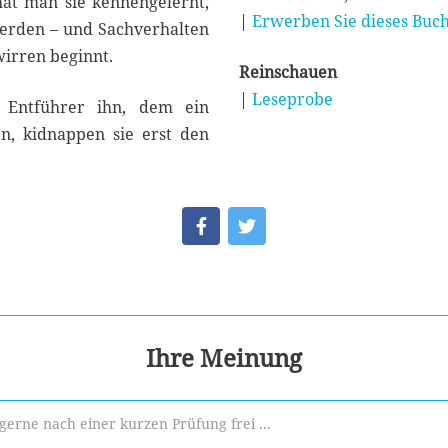
hat man sie kennengelernt,
|
Erwerben Sie dieses Buch
werden – und Sachverhalten
wirren beginnt.
Reinschauen
|
Leseprobe
 Entführer ihn, dem ein
en, kidnappen sie erst den
Ihre Meinung