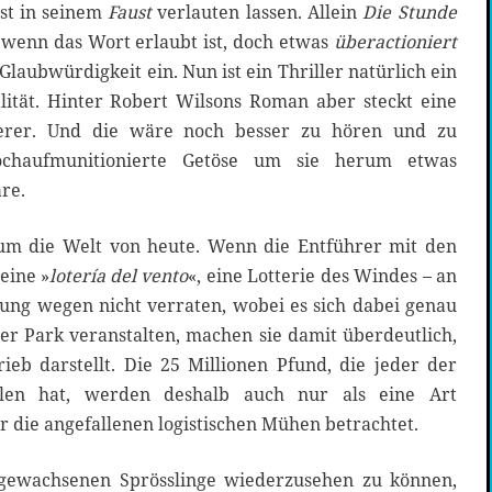
nst in seinem
Faust
verlauten lassen. Allein
Die Stunde
 wenn das Wort erlaubt ist, doch etwas
überactioniert
laubwürdigkeit ein. Nun ist ein Thriller natürlich ein
alität. Hinter Robert Wilsons Roman aber steckt eine
zterer. Und die wäre noch besser zu hören und zu
chaufmunitionierte Getöse um sie herum etwas
re.
um die Welt von heute. Wenn die Entführer mit den
eine »
lotería del vento
«, eine Lotterie des Windes – an
nung wegen nicht verraten, wobei es sich dabei genau
er Park veranstalten, machen sie damit überdeutlich,
ieb darstellt. Die 25 Millionen Pfund, die jeder der
hlen hat, werden deshalb auch nur als eine Art
 die angefallenen logistischen Mühen betrachtet.
gewachsenen Sprösslinge wiederzusehen zu können,