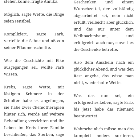
stehen könne, fragte Annika.
Geschenken und einem
Wunschzettel, der vollständig
Möglich, sagte Wette, die Dinge
abgearbeitet sei, nein nicht
seien sensibel.
erfüllt, vielleicht aber glücklich,
und das nur unter dem
Kompliziert, sagte Farb,
Weihnachtsbaum, und
verteilte die Sahne und aß von
erfolgreich auch nur, soweit es
seiner Pflaumenschnitte.
die Geschenke betreffe.
Wie die Geschichte mit Elke
Also dem Anschein nach ein
ausgegangen sei, wollte Farb
glücklicher Abend, und was den
wissen.
Rest angehe, das wisse man
nicht, wiederholte Wette.
Krebs, sagte Wette, mit
lästigem Schmerz in der
Was das nun sei, ein
Schulter habe es angefangen,
erfolgreiches Leben, sagte Farb,
sie habe zwei Chemotherapien
bis jetzt habe das niemand
hinter sich, werde auf weitere
beantwortet.
Behandlung verzichten und ihr
Leben im Kreis ihrer Familie
Wahrscheinlich müsse man das
beschließen, das Sterben, sage
komplett anders sortieren,