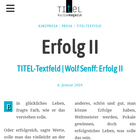
KURZPROSA
/
PROSA
/
TITEL-TEXTFELD
Erfolg II
TITEL-Textfeld | Wolf Senff: Erfolg II
4. Januar 2026
1
2
.
J
in glückliches Leben,
anderes, schön und gut, man
a
E
n
fragte Farb, wie er das
könne Erfolge haben,
u
verstehen solle.
Weltmeister werden, Pokale
a
r
gewinnen, doch ein
2
Oder erfolgreich, sagte Wette,
erfolgreiches Leben, was solle
0
solle man das vielleicht an der
2
das sein.