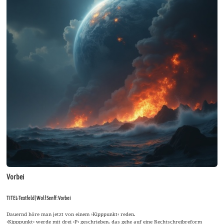
Vorbei
TITEL-Textfeld | Wolf Senff: Vorbei
Dauernd höre man jetzt von einem ›Kipppunkt‹ reden.
›Kipppunkt‹ werde mit drei ›P‹ geschrieben, das gehe auf eine Rechtschreibreform