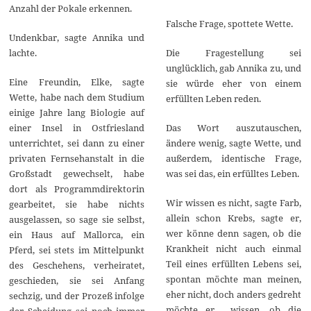
6
Anzahl der Pokale erkennen.
Falsche Frage, spottete Wette.
Undenkbar, sagte Annika und
lachte.
Die Fragestellung sei
unglücklich, gab Annika zu, und
Eine Freundin, Elke, sagte
sie würde eher von einem
Wette, habe nach dem Studium
erfüllten Leben reden.
einige Jahre lang Biologie auf
einer Insel in Ostfriesland
Das Wort auszutauschen,
unterrichtet, sei dann zu einer
ändere wenig, sagte Wette, und
privaten Fernsehanstalt in die
außerdem, identische Frage,
Großstadt gewechselt, habe
was sei das, ein erfülltes Leben.
dort als Programmdirektorin
Wir wissen es nicht, sagte Farb,
gearbeitet, sie habe nichts
allein schon Krebs, sagte er,
ausgelassen, so sage sie selbst,
wer könne denn sagen, ob die
ein Haus auf Mallorca, ein
Krankheit nicht auch einmal
Pferd, sei stets im Mittelpunkt
Teil eines erfüllten Lebens sei,
des Geschehens, verheiratet,
spontan möchte man meinen,
geschieden, sie sei Anfang
eher nicht, doch anders gedreht
sechzig, und der Prozeß infolge
möchte er wissen, ob die
der Scheidung sei noch immer