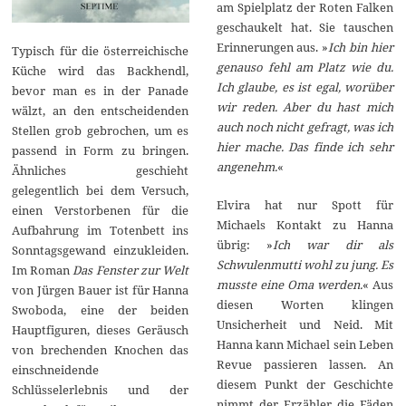
am Spielplatz der Roten Falken
geschaukelt hat. Sie tauschen
Erinnerungen aus. »
Ich bin hier
Typisch für die österreichische
genauso fehl am Platz wie du.
Küche wird das Backhendl,
Ich glaube, es ist egal, worüber
bevor man es in der Panade
wir reden. Aber du hast mich
wälzt, an den entscheidenden
auch noch nicht gefragt, was ich
Stellen grob gebrochen, um es
hier mache. Das finde ich sehr
passend in Form zu bringen.
angenehm.
«
Ähnliches geschieht
gelegentlich bei dem Versuch,
Elvira hat nur Spott für
einen Verstorbenen für die
Michaels Kontakt zu Hanna
Aufbahrung im Totenbett ins
übrig: »
Ich war dir als
Sonntagsgewand einzukleiden.
Schwulenmutti wohl zu jung. Es
Im Roman
Das Fenster zur Welt
musste eine Oma werden.
« Aus
von Jürgen Bauer ist für Hanna
diesen Worten klingen
Swoboda, eine der beiden
Unsicherheit und Neid. Mit
Hauptfiguren, dieses Geräusch
Hanna kann Michael sein Leben
von brechenden Knochen das
Revue passieren lassen. An
einschneidende
diesem Punkt der Geschichte
Schlüsselerlebnis und der
nimmt der Erzähler die Fäden