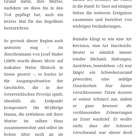
Grund dafür, ihre Mutter,
in die Hand: Er fasst auf einigen
nachdem sie diese bis in den
Seiten die weiteren Ereignisse
Tod gepflegt hat, auch ein
zusammen und berichtet von
letztes Mal für das Begräbnis
wichtigen Veränderungen.
herzurichten.
Beinahe klingt es wie eine Art
So grotesk dieser Beginn auch
Revision, eine Art Durchsicht.
anmuten mag – im
Deutet er nämlich immer
Knochenmann
von Josef Hader
wieder Michaels Haltungen,
(2009) wurde dieses Motiv auf
Ansichten, Innenleben: »
Es war
makabre Weise filmisch in
längst ein Schwebezustand
Szene gesetzt –, so kurios ist
geworden, eine neblige
die Ausgangssituation der
Unsicherheit. Nur hinter
Geschichte, die in der
verschlossenen Türen kostete
österreichischen Provinz spielt,
er seinen Schmerz aus, indem
ebenfalls als Endpunkt
er ganz bewusst die
komponiert: Die 80-jährige
verblassenden Erinnerungen
Hanna, die zeitlebens mit ihrer
an Ernst wachrief. Er wollte
Mutter im selben Haus
nicht, dass der Schmerz
zusammenwohnt und selbst im
verschwand, war dieser doch
hohen Alter noch an sie