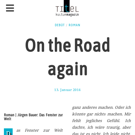
DEBÜT
/
ROMAN
On the Road
again
13. Januar 2014
2
7
.
O
ganz anderes machen. Oder ich
k
t
könnte gar nichts machen. Mir
Roman | Jürgen Bauer: Das Fenster zur
o
Welt
fehlt jegliches Gefühl. Ich
b
e
dachte, ich wäre traurig, aber
as Fenster zur Welt
r
D
das ist es nicht. Ich leide nicht.
2