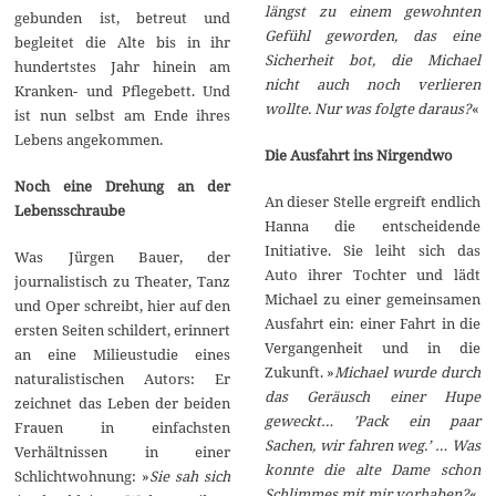
längst zu einem gewohnten
gebunden ist, betreut und
Gefühl geworden, das eine
begleitet die Alte bis in ihr
Sicherheit bot, die Michael
hundertstes Jahr hinein am
nicht auch noch verlieren
Kranken- und Pflegebett. Und
wollte. Nur was folgte daraus?
«
ist nun selbst am Ende ihres
Lebens angekommen.
Die Ausfahrt ins Nirgendwo
Noch eine Drehung an der
An dieser Stelle ergreift endlich
Lebensschraube
Hanna die entscheidende
Initiative. Sie leiht sich das
Was Jürgen Bauer, der
Auto ihrer Tochter und lädt
journalistisch zu Theater, Tanz
Michael zu einer gemeinsamen
und Oper schreibt, hier auf den
Ausfahrt ein: einer Fahrt in die
ersten Seiten schildert, erinnert
Vergangenheit und in die
an eine Milieustudie eines
Zukunft. »
Michael wurde durch
naturalistischen Autors: Er
das Geräusch einer Hupe
zeichnet das Leben der beiden
geweckt… ’Pack ein paar
Frauen in einfachsten
Sachen, wir fahren weg.’ … Was
Verhältnissen in einer
konnte die alte Dame schon
Schlichtwohnung: »
Sie sah sich
Schlimmes mit mir vorhaben?
«