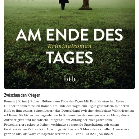
Zwischen den Kriegen
Roman | Krimi | Robert Hültner: Am Ende des Tages Mit Paul Kajetan hat Robert
Hültner in seinem neuen Roman Am Ende des Tages eine Figur geschaffen, mit deren
Hilfe es ihm gelingt, seinen Lesern das Deutschland zwischen den beiden Weltkriegen zu
erklären. Die bisher vorliegenden sechs Romane um den unangepassten Mann, dessen
Aufrichtigkeit und moralische Integrität ihm Anfang der 20er Jahre seine
Polizeikarriere gekostet haben, verbinden spannende Unterhaltung mit einem
facettenreichen Zeitporträt. Allerdings sieht es am Schluss des aktuellen Abenteuers
ganz so aus, als wäre es Kajetans letzter Fall. – Von DIETMAR JACOBSEN