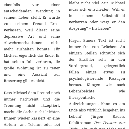
bleibt nicht viel Zeit. Michael
ebenfalls vor einer
muss sich entscheiden: Will er
entscheidenden Wendung in
in seinem Selbstmitleid
seinem Leben steht. Er wurde
verharren oder wagt er den
von seinem Freund Ernst
Absprung? – Ins Leben?
verlassen, weil dieser seine
depressive Art und seine
Jürgen Bauers Text ist nicht
Abwehrmechanismen nicht
immer frei von Brüchen: An
mehr aushalten konnte. Für
einigen Stellen schraubt sich
Michael eigentlich das Ende: Er
der Erzähler sehr in den
hat seinen Job verloren, die
Vordergrund, gelegentlich
große Wohnung ist zu teuer
fallen einige etwas zu
und eine Aussicht auf
psychologisierende Passagen
Besserung gibt es nicht.
heraus. Klingen wie nach
Lebensbeichte, wie
Dass Michael dem Freund noch
therapeutische
immer nachweint und die
Aufzeichnungen. Kann es am
Trennung nicht akzeptiert,
Ende also wirklich losgehen ins
macht die Sache nicht leichter.
Leben? Jürgen Bauers
Immer wieder kassiert er eine
Debütroman
Das Fenster zur
Abfuhr: am Telefon oder bei
Welt
– ein Buch von Liebe und