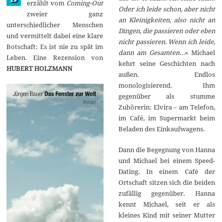
erzählt vom
Coming-Out
0
Oder ich leide schon, aber nicht
zweier ganz
1
an Kleinigkeiten, also nicht an
5
unterschiedlicher Menschen
Dingen, die passieren oder eben
und vermittelt dabei eine klare
nicht passieren. Wenn ich leide,
Botschaft: Es ist nie zu spät im
dann am Gesamten…
« Michael
Leben. Eine Rezension von
kehrt seine Geschichten nach
HUBERT HOLZMANN
außen. Endlos
monologisierend. Ihm
gegenüber als stumme
Zuhörerin: Elvira – am Telefon,
im Café, im Supermarkt beim
Beladen des Einkaufwagens.
Dann die Begegnung von Hanna
und Michael bei einem Speed-
Dating. In einem Café der
Ortschaft sitzen sich die beiden
zufällig gegenüber. Hanna
kennt Michael, seit er als
kleines Kind mit seiner Mutter