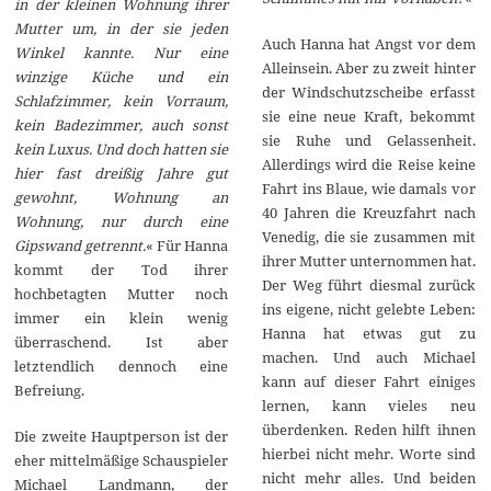
in der kleinen Wohnung ihrer
Mutter um, in der sie jeden
Auch Hanna hat Angst vor dem
Winkel kannte. Nur eine
Alleinsein. Aber zu zweit hinter
winzige Küche und ein
der Windschutzscheibe erfasst
Schlafzimmer, kein Vorraum,
sie eine neue Kraft, bekommt
kein Badezimmer, auch sonst
sie Ruhe und Gelassenheit.
kein Luxus. Und doch hatten sie
Allerdings wird die Reise keine
hier fast dreißig Jahre gut
Fahrt ins Blaue, wie damals vor
gewohnt, Wohnung an
40 Jahren die Kreuzfahrt nach
Wohnung, nur durch eine
Venedig, die sie zusammen mit
Gipswand getrennt.
« Für Hanna
ihrer Mutter unternommen hat.
kommt der Tod ihrer
Der Weg führt diesmal zurück
hochbetagten Mutter noch
ins eigene, nicht gelebte Leben:
immer ein klein wenig
Hanna hat etwas gut zu
überraschend. Ist aber
machen. Und auch Michael
letztendlich dennoch eine
kann auf dieser Fahrt einiges
Befreiung.
lernen, kann vieles neu
überdenken. Reden hilft ihnen
Die zweite Hauptperson ist der
hierbei nicht mehr. Worte sind
eher mittelmäßige Schauspieler
nicht mehr alles. Und beiden
Michael Landmann, der