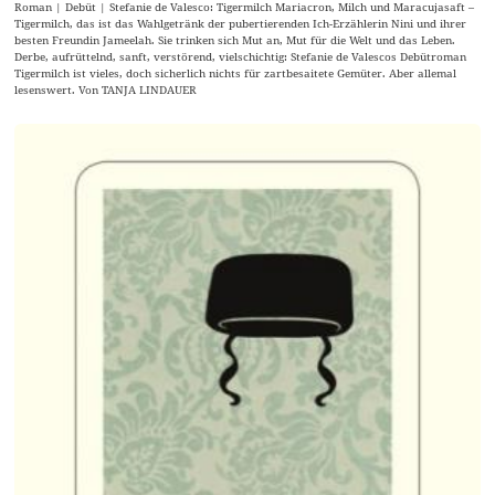
Roman | Debüt | Stefanie de Valesco: Tigermilch Mariacron, Milch und Maracujasaft –
Tigermilch, das ist das Wahlgetränk der pubertierenden Ich-Erzählerin Nini und ihrer
besten Freundin Jameelah. Sie trinken sich Mut an, Mut für die Welt und das Leben.
Derbe, aufrüttelnd, sanft, verstörend, vielschichtig: Stefanie de Valescos Debütroman
Tigermilch ist vieles, doch sicherlich nichts für zartbesaitete Gemüter. Aber allemal
lesenswert. Von TANJA LINDAUER