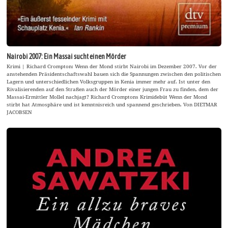
Nairobi 2007: Ein Massai sucht einen Mörder
Krimi | Richard Crompton: Wenn der Mond stirbt Nairobi im Dezember 2007. Vor der
anstehenden Präsidentschaftswahl bauen sich die Spannungen zwischen den politischen
Lagern und unterschiedlichen Volksgruppen in Kenia immer mehr auf. Ist unter den
Rivalisierenden auf den Straßen auch der Mörder einer jungen Frau zu finden, dem der
Massai-Ermittler Mollel nachjagt? Richard Cromptons Krimidebüt Wenn der Mond
stirbt hat Atmosphäre und ist kenntnisreich und spannend geschrieben. Von DIETMAR
JACOBSEN