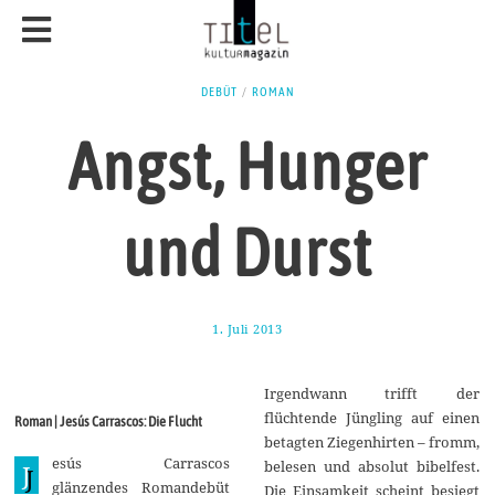
DEBÜT
/
ROMAN
Angst, Hunger
und Durst
1. Juli 2013
2
6
.
D
Irgendwann trifft der
e
z
flüchtende Jüngling auf einen
Roman | Jesús Carrascos: Die Flucht
e
betagten Ziegenhirten – fromm,
m
esús Carrascos
b
belesen und absolut bibelfest.
J
e
glänzendes Romandebüt
Die Einsamkeit scheint besiegt
r