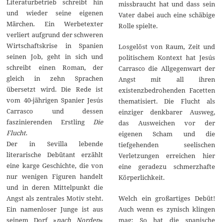
Literaturbetrieb schreibt hin
missbraucht hat und dass sein
und wieder seine eigenen
Vater dabei auch eine schäbige
Märchen. Ein Werbetexter
Rolle spielte.
verliert aufgrund der schweren
Wirtschaftskrise in Spanien
Losgelöst von Raum, Zeit und
seinen Job, geht in sich und
politischem Kontext hat Jesús
schreibt einen Roman, der
Carrasco die Allgegenwart der
gleich in zehn Sprachen
Angst mit all ihren
übersetzt wird. Die Rede ist
existenzbedrohenden Facetten
vom 40-jährigen Spanier Jesús
thematisiert. Die Flucht als
Carrasco und dessen
einziger denkbarer Ausweg,
faszinierenden Erstling
Die
das Ausweichen vor der
Flucht
.
eigenen Scham und die
Der in Sevilla lebende
tiefgehenden seelischen
literarische Debütant erzählt
Verletzungen erreichen hier
eine karge Geschichte, die von
eine geradezu schmerzhafte
nur wenigen Figuren handelt
Körperlichkeit.
und in deren Mittelpunkt die
Welch ein großartiges Debüt!
Angst als zentrales Motiv steht.
Auch wenn es zynisch klingen
Ein namenloser Junge ist aus
mag: So hat die spanische
seinem Dorf »
nach Norden
«