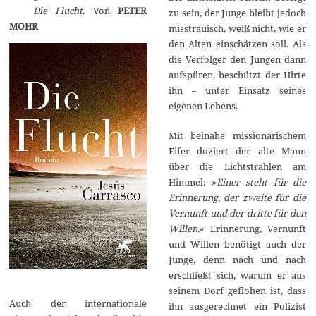
Die Flucht
. Von
PETER
2
zu sein, der Junge bleibt jedoch
0
MOHR
misstrauisch, weiß nicht, wie er
1
3
den Alten einschätzen soll. Als
die Verfolger den Jungen dann
aufspüren, beschützt der Hirte
ihn – unter Einsatz seines
eigenen Lebens.
Mit beinahe missionarischem
Eifer doziert der alte Mann
über die Lichtstrahlen am
Himmel: »
Einer steht für die
Erinnerung, der zweite für die
Vernunft und der dritte für den
Willen.
« Erinnerung, Vernunft
und Willen benötigt auch der
Junge, denn nach und nach
erschließt sich, warum er aus
seinem Dorf geflohen ist, dass
Auch der internationale
ihn ausgerechnet ein Polizist