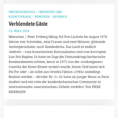
INDIEBOOKDAY2014
/
INDIEBOOKS UND
KLEINSTVERLAGE
/
MENSCHEN
/
SACHBUCH
Verblendete Gäste
21. März 2014
2
5
Menschen | Peter Fröberg Idling: Pol Pots Lächeln Im August 1978
.
fahren vier Schweden, zwei Frauen und zwei Männer, glühende
M
Antiimperialisten, nach Kambodscha. Das Land ist endlich
ä
r
»befreit« – vom französischen Kolonialismus und vom korrupten
z
Lon-Nol-Regime. Es hatte im Zuge des Vietnamkriegs barbarische
2
Bombardements erlitten, bevor es 1975 von der »volkseigenen«
0
1
Guerilla der Roten Khmer erobert wurde. Deren Chef nennt sich
4
Pol Pot oder – als sollte aus Orwells Fiktion »1984« unbedingt
Realität werden – »Bruder Nr. 1«. Er hatte als junger Mann in Paris
studiert und wie viele der kambodschanischen Community in
internationalen »marxistischen« Zirkeln verkehrt. Von PIEKE
BIERMANN