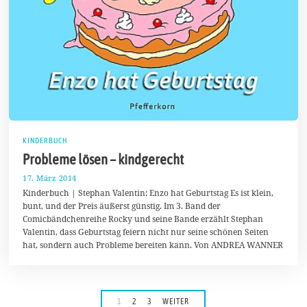
KINDERBUCH
Probleme lösen – kindgerecht
17. März 2014
1
7
Kinderbuch | Stephan Valentin: Enzo hat Geburtstag Es ist klein,
.
bunt, und der Preis äußerst günstig. Im 3. Band der
A
Comicbändchenreihe Rocky und seine Bande erzählt Stephan
u
g
Valentin, dass Geburtstag feiern nicht nur seine schönen Seiten
u
hat, sondern auch Probleme bereiten kann. Von ANDREA WANNER
s
t
2
0
1
7
1
2
3
WEITER