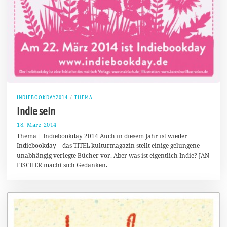
INDIEBOOKDAY2014
/
THEMA
Indie sein
18. März 2014
2
6
Thema | Indiebookday 2014 Auch in diesem Jahr ist wieder
.
Indiebookday – das TITEL kulturmagazin stellt einige gelungene
M
unabhängig verlegte Bücher vor. Aber was ist eigentlich Indie? JAN
ä
r
FISCHER macht sich Gedanken.
z
2
0
1
4