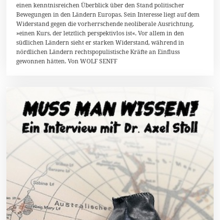
einen kenntnisreichen Überblick über den Stand politischer
A
Bewegungen in den Ländern Europas. Sein Interesse liegt auf dem
p
r
Widerstand gegen die vorherrschende neoliberale Ausrichtung,
i
»einen Kurs, der letztlich perspektivlos ist«. Vor allem in den
l
südlichen Ländern sieht er starken Widerstand, während in
2
0
nördlichen Ländern rechtspopulistische Kräfte an Einfluss
1
gewonnen hätten. Von WOLF SENFF
5