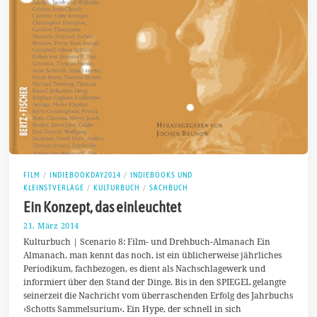
FILM
/
INDIEBOOKDAY2014
/
INDIEBOOKS UND
KLEINSTVERLAGE
/
KULTURBUCH
/
SACHBUCH
Ein Konzept, das einleuchtet
21. März 2014
2
5
Kulturbuch | Scenario 8: Film- und Drehbuch-Almanach Ein
.
Almanach, man kennt das noch, ist ein üblicherweise jährliches
M
Periodikum, fachbezogen, es dient als Nachschlagewerk und
ä
r
informiert über den Stand der Dinge. Bis in den SPIEGEL gelangte
z
seinerzeit die Nachricht vom überraschenden Erfolg des Jahrbuchs
2
›Schotts Sammelsurium‹. Ein Hype, der schnell in sich
0