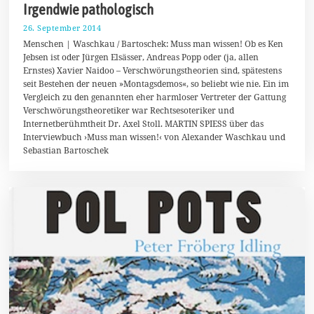
Irgendwie pathologisch
26. September 2014
2
0
Menschen | Waschkau / Bartoschek: Muss man wissen! Ob es Ken
.
Jebsen ist oder Jürgen Elsässer, Andreas Popp oder (ja, allen
O
Ernstes) Xavier Naidoo – Verschwörungstheorien sind, spätestens
k
t
seit Bestehen der neuen »Montagsdemos«, so beliebt wie nie. Ein im
o
Vergleich zu den genannten eher harmloser Vertreter der Gattung
b
Verschwörungstheoretiker war Rechtsesoteriker und
e
r
Internetberühmtheit Dr. Axel Stoll. MARTIN SPIESS über das
2
Interviewbuch ›Muss man wissen!‹ von Alexander Waschkau und
0
Sebastian Bartoschek
1
4