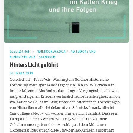
GESELLSCHAFT
/
INDIEBOOKDAY2014
/
INDIEBOOKS UND
KLEINSTVERLAGE
/
SACHBUCH
Hinters Licht geführt
21. März 2014
2
6
Gesellschaft | Klaas Voß: Washingtons Söldner Historische
.
Forschung kann spannende Ergebnisse liefern. Wir erleben in
M
immer kürzeren Abständen, dass jüngste Vergangenheit, die wir
ä
r
aufgrund eigenen Erlebens verlässlich zu beurteilen glaubten, oh
z
wie hatten wir alles im Griff, unter den nüchternen Forschungen
2
von Historikern allerlei dekorativen Schnickschnack, allerlei
0
1
Camouflage ablegt – wir wurden hinters Licht geführt. Dass es in
4
Europa nach dem Zweiten Weltkrieg von der CIA geführte
Geheimarmeen gab und der Anschlag auf dem Münchner
Oktoberfest 1980 durch diese Stay-behind-Armeen ausgeführt