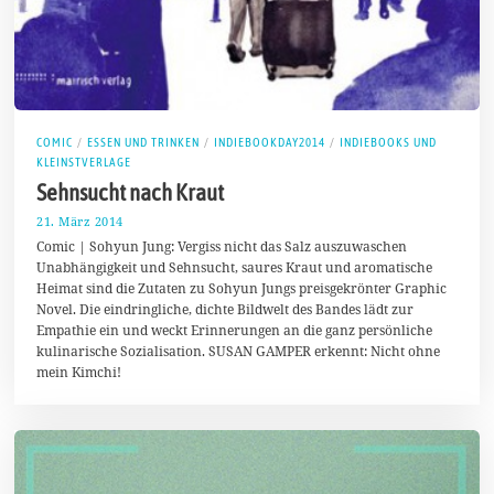
COMIC
/
ESSEN UND TRINKEN
/
INDIEBOOKDAY2014
/
INDIEBOOKS UND
KLEINSTVERLAGE
Sehnsucht nach Kraut
21. März 2014
2
.
Comic | Sohyun Jung: Vergiss nicht das Salz auszuwaschen
M
Unabhängigkeit und Sehnsucht, saures Kraut und aromatische
a
Heimat sind die Zutaten zu Sohyun Jungs preisgekrönter Graphic
i
2
Novel. Die eindringliche, dichte Bildwelt des Bandes lädt zur
0
Empathie ein und weckt Erinnerungen an die ganz persönliche
1
kulinarische Sozialisation. SUSAN GAMPER erkennt: Nicht ohne
4
mein Kimchi!