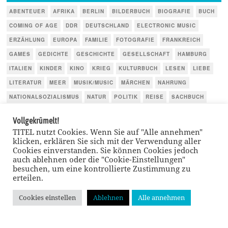
ABENTEUER
AFRIKA
BERLIN
BILDERBUCH
BIOGRAFIE
BUCH
COMING OF AGE
DDR
DEUTSCHLAND
ELECTRONIC MUSIC
ERZÄHLUNG
EUROPA
FAMILIE
FOTOGRAFIE
FRANKREICH
GAMES
GEDICHTE
GESCHICHTE
GESELLSCHAFT
HAMBURG
ITALIEN
KINDER
KINO
KRIEG
KULTURBUCH
LESEN
LIEBE
LITERATUR
MEER
MUSIK/MUSIC
MÄRCHEN
NAHRUNG
NATIONALSOZIALISMUS
NATUR
POLITIK
REISE
SACHBUCH
SCHAUSPIEL
SPORT
THRILLER
TIERE
TV
USA
Vollgekrümelt!
WIRTSCHAFT
ÖSTERREICH
TITEL nutzt Cookies. Wenn Sie auf "Alle annehmen"
klicken, erklären Sie sich mit der Verwendung aller
Cookies einverstanden. Sie können Cookies jedoch
auch ablehnen oder die "Cookie-Einstellungen"
besuchen, um eine kontrollierte Zustimmung zu
erteilen.
Cookies einstellen
Ablehnen
Alle annehmen