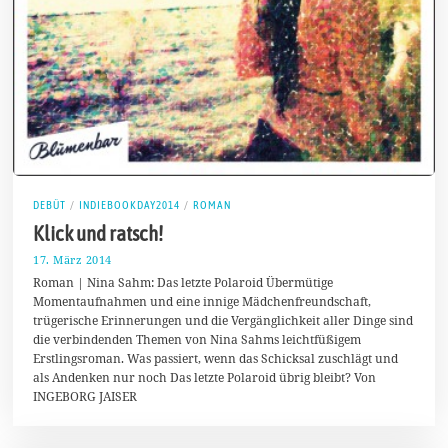
DEBÜT
/
INDIEBOOKDAY2014
/
ROMAN
Klick und ratsch!
17. März 2014
3
1
Roman | Nina Sahm: Das letzte Polaroid Übermütige
.
Momentaufnahmen und eine innige Mädchenfreundschaft,
M
trügerische Erinnerungen und die Vergänglichkeit aller Dinge sind
ä
r
die verbindenden Themen von Nina Sahms leichtfüßigem
z
Erstlingsroman. Was passiert, wenn das Schicksal zuschlägt und
2
als Andenken nur noch Das letzte Polaroid übrig bleibt? Von
0
1
INGEBORG JAISER
4