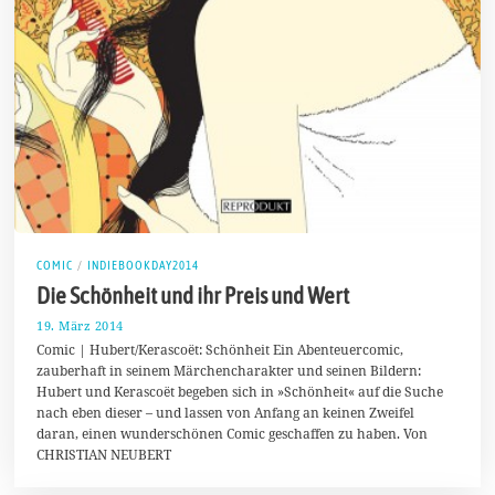
COMIC
/
INDIEBOOKDAY2014
Die Schönheit und ihr Preis und Wert
19. März 2014
2
6
Comic | Hubert/Kerascoët: Schönheit Ein Abenteuercomic,
.
zauberhaft in seinem Märchencharakter und seinen Bildern:
M
Hubert und Kerascoët begeben sich in »Schönheit« auf die Suche
ä
r
nach eben dieser – und lassen von Anfang an keinen Zweifel
z
daran, einen wunderschönen Comic geschaffen zu haben. Von
2
CHRISTIAN NEUBERT
0
1
4