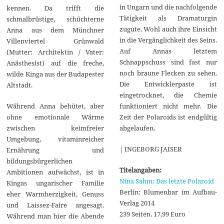
in Ungarn und die nachfolgende
kennen. Da trifft die
Tätigkeit als Dramaturgin
schmalbrüstige, schüchterne
zugute. Wohl auch ihre Einsicht
Anna aus dem Münchner
in die Vergänglichkeit des Seins.
Villenviertel Grünwald
Auf Annas letztem
(Mutter: Architektin / Vater:
Schnappschuss sind fast nur
Anästhesist) auf die freche,
noch braune Flecken zu sehen.
wilde Kinga aus der Budapester
Die Entwicklerpaste ist
Altstadt.
eingetrocknet, die Chemie
funktioniert nicht mehr. Die
Während Anna behütet, aber
Zeit der Polaroids ist endgültig
ohne emotionale Wärme
abgelaufen.
zwischen keimfreier
Umgebung, vitaminreicher
| INGEBORG JAISER
Ernährung und
bildungsbürgerlichen
Titelangaben:
Ambitionen aufwächst, ist in
Nina Sahm: Das letzte Polaroid
Kingas ungarischer Familie
Berlin: Blumenbar im Aufbau-
eher Warmherzigkeit, Genuss
Verlag 2014
und Laissez-Faire angesagt.
239 Seiten. 17,99 Euro
Während man hier die Abende