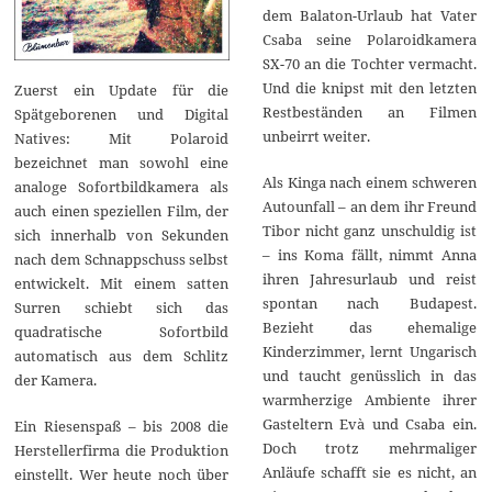
dem Balaton-Urlaub hat Vater
Csaba seine Polaroidkamera
SX-70 an die Tochter vermacht.
Und die knipst mit den letzten
Zuerst ein Update für die
Restbeständen an Filmen
Spätgeborenen und Digital
unbeirrt weiter.
Natives: Mit Polaroid
bezeichnet man sowohl eine
Als Kinga nach einem schweren
analoge Sofortbildkamera als
Autounfall – an dem ihr Freund
auch einen speziellen Film, der
Tibor nicht ganz unschuldig ist
sich innerhalb von Sekunden
– ins Koma fällt, nimmt Anna
nach dem Schnappschuss selbst
ihren Jahresurlaub und reist
entwickelt. Mit einem satten
spontan nach Budapest.
Surren schiebt sich das
Bezieht das ehemalige
quadratische Sofortbild
Kinderzimmer, lernt Ungarisch
automatisch aus dem Schlitz
und taucht genüsslich in das
der Kamera.
warmherzige Ambiente ihrer
Gasteltern Evà und Csaba ein.
Ein Riesenspaß – bis 2008 die
Doch trotz mehrmaliger
Herstellerfirma die Produktion
Anläufe schafft sie es nicht, an
einstellt. Wer heute noch über