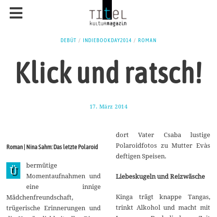
DEBÜT
/
INDIEBOOKDAY2014
/
ROMAN
Klick und ratsch!
17. März 2014
3
1
.
M
dort Vater Csaba lustige
ä
r
Polaroidfotos zu Mutter Evàs
Roman | Nina Sahm: Das letzte Polaroid
z
deftigen Speisen.
2
bermütige
0
Ü
1
Momentaufnahmen und
Liebeskugeln und Reizwäsche
4
eine innige
Kinga trägt knappe Tangas,
Mädchenfreundschaft,
trinkt Alkohol und macht mit
trügerische Erinnerungen und