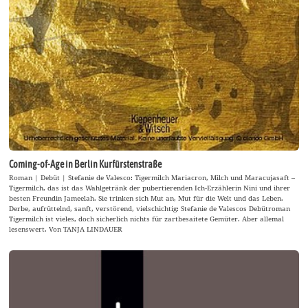
Coming-of-Age in Berlin Kurfürstenstraße
Roman | Debüt | Stefanie de Valesco: Tigermilch Mariacron, Milch und Maracujasaft –
Tigermilch, das ist das Wahlgetränk der pubertierenden Ich-Erzählerin Nini und ihrer
besten Freundin Jameelah. Sie trinken sich Mut an, Mut für die Welt und das Leben.
Derbe, aufrüttelnd, sanft, verstörend, vielschichtig: Stefanie de Valescos Debütroman
Tigermilch ist vieles, doch sicherlich nichts für zartbesaitete Gemüter. Aber allemal
lesenswert. Von TANJA LINDAUER