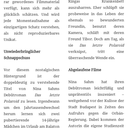
Kingas Krankenbett
rar gewordenes Filmmaterial
auszuharren. Eher schlüpft sie
verfügt, kann sich mehr als
probeweise in das Leben der
glücklich schätzen. Und wird
ehemals so bewunderten
jede Momentaufnahme als
Freundin, benutzt deren
einzigartigen Schatz verstehen,
Kamera, schläft mit deren
als nicht reproduzierbares
Freund Tibor. Doch am Tag, als
Unikat.
sie
Das letzte Polaroid
verknipst, tritt eine
Unwiederbringlicher
überraschende Wende ein.
Schnappschuss
Abgelaufene Filme
Vor diesem nostalgischen
Hintergrund ist der
Nina Sahm hat ihren
doppeldeutig zu verstehende
Debütroman leichtfüßig und
Titel von Nina Sahms
unprätentiös inszeniert –
Debütroman
Das letzte
weitgehend vor der Kulisse der
Polaroid
zu lesen. Irgendwann
Stadt Budapest in Zeiten des
um den Jahrtausendwechsel
Aufruhrs gegen die Orbán-
herum lernen sich zwei
Regierung. Dabei kommen der
pubertierende 14-jährige
Autorin die eigene Studienzeit
Mädchen im Urlaub am Balaton