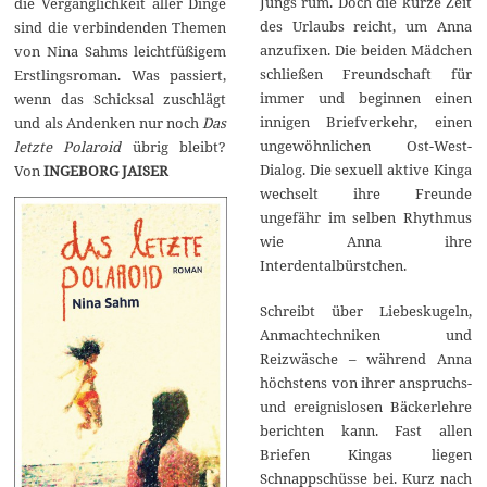
Jungs rum. Doch die kurze Zeit
die Vergänglichkeit aller Dinge
des Urlaubs reicht, um Anna
sind die verbindenden Themen
anzufixen. Die beiden Mädchen
von Nina Sahms leichtfüßigem
schließen Freundschaft für
Erstlingsroman. Was passiert,
immer und beginnen einen
wenn das Schicksal zuschlägt
innigen Briefverkehr, einen
und als Andenken nur noch
Das
ungewöhnlichen Ost-West-
letzte Polaroid
übrig bleibt?
Dialog. Die sexuell aktive Kinga
Von
INGEBORG JAISER
wechselt ihre Freunde
ungefähr im selben Rhythmus
wie Anna ihre
Interdentalbürstchen.
Schreibt über Liebeskugeln,
Anmachtechniken und
Reizwäsche – während Anna
höchstens von ihrer anspruchs-
und ereignislosen Bäckerlehre
berichten kann. Fast allen
Briefen Kingas liegen
Schnappschüsse bei. Kurz nach