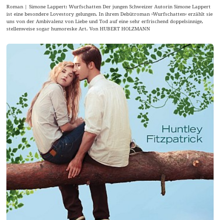
Roman | Simone Lappert: Wurfschatten Der jungen Schweizer Autorin Simone Lappert
ist eine besondere Lovestory gelungen. In ihrem Debütroman ›Wurfschatten‹ erzählt sie
uns von der Ambivalenz von Liebe und Tod auf eine sehr erfrischend doppelsinnige,
stellenweise sogar humoreske Art. Von HUBERT HOLZMANN