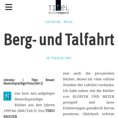
LITE RATUR
/
PROSA
Berg- und Talfahrt
28. Februar 2005
2
4
.
F
nun auch die prosaischen
e
b
Bücher, denen ich viele schöne
Literatur | Theo Breuer:
r
Deutschsprachige Prosa (Teil 2)
Stunden der Lektüre verdanke.
u
a
Ich habe neben mir die Bücher
eue bzw. neu aufgelegte
r
N
von KLÖPFER UND MEYER
2
deutschsprachige
0
gestapelt und lasse
Bücher aus den Jahren
1
Erinnerungen genußvoll Revue
8
1999 bis 2004 (Teil 2). Von
THEO
passieren. Gleichzeit erfreue
BREUER