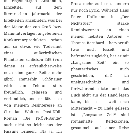
in regelmäßigen Abständen,
Prosa mehr zu lesen, sondern
Einzeltitel auf dem
nur noch Lyrik. Während Hans
literarischen Jahrmarkt der
Peter Hoffmann in „Der
Eitelkeiten anzubieten, was bei
Nichtstuer“ starke
der Masse der von Groß- bzw.
Reminiszenzen an einen
Mammutverlagen angebotenen
meiner liebsten Autoren –
Konkurrenzprodukten schon
Thomas Bernhard – hervorruft
auf so etwas wie Todesmut
(was mich fesselt und
eines außerirdischen
befremdet zugleich), hat er mit
Phantasten schließen läßt (von
„Langsame Zeit“ ein so
denen es erfreulicherweise
phantastisches Buch
noch eine ganze Reihe mehr
geschrieben, daß ich
gibt!). Immerhin, Schönauer
uneingeschränkt und
wirkt am Telefon stets
fortwährend nicke und das
freundlich, gelassen und
Buch nicht aus der Hand legen
verbindlich, und er läßt sich
kann, bis es – weit nach
von meinem Desinteresse an
Mitternacht – zu Ende gelesen
Christian Wolters Post-DDR-
ist. „Langsame Zeit“ sind
Roman „Die FRÖSI-Bande“
romanhafte Reflexionen,
auch nicht so leicht aus der
gesammelt auf einer Reise
Fassung bringen. „Na ja, ich