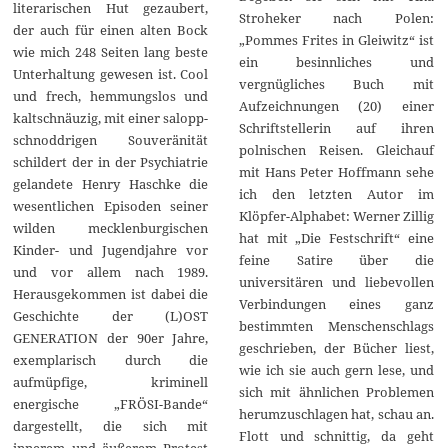
literarischen Hut gezaubert,
Stroheker nach Polen:
der auch für einen alten Bock
„Pommes Frites in Gleiwitz“ ist
wie mich 248 Seiten lang beste
ein besinnliches und
Unterhaltung gewesen ist. Cool
vergnügliches Buch mit
und frech, hemmungslos und
Aufzeichnungen (20) einer
kaltschnäuzig, mit einer salopp-
Schriftstellerin auf ihren
schnoddrigen Souveränität
polnischen Reisen. Gleichauf
schildert der in der Psychiatrie
mit Hans Peter Hoffmann sehe
gelandete Henry Haschke die
ich den letzten Autor im
wesentlichen Episoden seiner
Klöpfer-Alphabet: Werner Zillig
wilden mecklenburgischen
hat mit „Die Festschrift“ eine
Kinder- und Jugendjahre vor
feine Satire über die
und vor allem nach 1989.
universitären und liebevollen
Herausgekommen ist dabei die
Verbindungen eines ganz
Geschichte der (L)OST
bestimmten Menschenschlags
GENERATION der 90er Jahre,
geschrieben, der Bücher liest,
exemplarisch durch die
wie ich sie auch gern lese, und
aufmüpfige, kriminell
sich mit ähnlichen Problemen
energische „FRÖSI-Bande“
herumzuschlagen hat, schau an.
dargestellt, die sich mit
Flott und schnittig, da geht