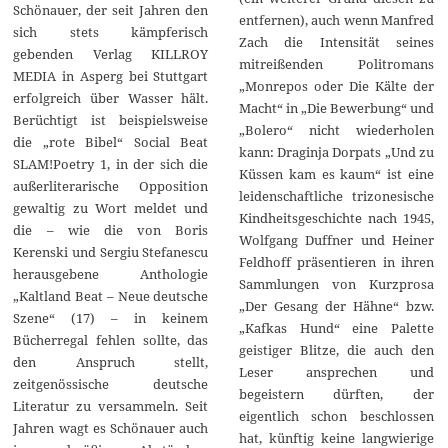
Schönauer, der seit Jahren den
entfernen), auch wenn Manfred
sich stets kämpferisch
Zach die Intensität seines
gebenden Verlag KILLROY
mitreißenden Politromans
MEDIA in Asperg bei Stuttgart
„Monrepos oder Die Kälte der
erfolgreich über Wasser hält.
Macht“ in „Die Bewerbung“ und
Berüchtigt ist beispielsweise
„Bolero“ nicht wiederholen
die „rote Bibel“ Social Beat
kann: Draginja Dorpats „Und zu
SLAM!Poetry 1, in der sich die
Küssen kam es kaum“ ist eine
außerliterarische Opposition
leidenschaftliche trizonesische
gewaltig zu Wort meldet und
Kindheitsgeschichte nach 1945,
die – wie die von Boris
Wolfgang Duffner und Heiner
Kerenski und Sergiu Stefanescu
Feldhoff präsentieren in ihren
herausgebene Anthologie
Sammlungen von Kurzprosa
„Kaltland Beat – Neue deutsche
„Der Gesang der Hähne“ bzw.
Szene“ (17) – in keinem
„Kafkas Hund“ eine Palette
Bücherregal fehlen sollte, das
geistiger Blitze, die auch den
den Anspruch stellt,
Leser ansprechen und
zeitgenössische deutsche
begeistern dürften, der
Literatur zu versammeln. Seit
eigentlich schon beschlossen
Jahren wagt es Schönauer auch
hat, künftig keine langwierige