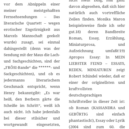
vor dem Abnippeln einer
davon abgesehen, daß sich hier
meiner meistgehaßten
natürlich auch vortreffliche
Fernsehsendungen – Das
Zeilen finden. Monika Maron
literarische Quartett – wegen
beispielsweise finde ich sehr
erotischer Engstirnigkeit aus
gut.18) deren Bandbreite
Marcels Mannschaft geekelt
Roman, Essay, Erzählung,
wurde) zusagt, sei einmal
Miniaturprosa, und
dahingestellt (denn was der
Aufzeichnung umfaßt!19)
Sendung mit der Maus die Lach-
Apropos Essay: In MEIN
und Sachgeschichten, sind der
LIEBSTER FEIND – ESSAYS,
„FRÖSI-Bande“ die ******- und
REDEN, MINIATUREN zeigt
Sackgeschichten), und ob es
Robert Schindel wieder, daß er
jedermanns literarischem
einer der originellsten und
Geschmack entspricht, wenn
kraftvollsten
Henry bekanntgibt: „Es war
deutschsprachigen
heiß, den Berbern gärte die
Schriftsteller in dieser Zeit ist:
Scheiße im Schritt“, weiß ich
ob Roman (KASSANDRA und
auch nicht. Ich habe jedenfalls
GEBÜRTIG sind einfach
bei dieser stilsicher und
phantastisch!), Essay oder Lyrik
wortgewandt eingesetzten,
(2004 sind zum 60. die