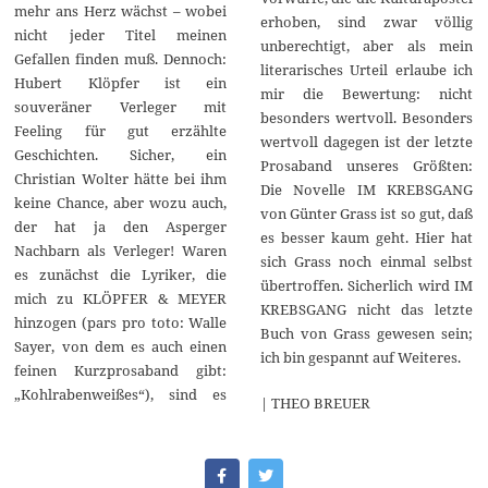
mehr ans Herz wächst – wobei
erhoben, sind zwar völlig
nicht jeder Titel meinen
unberechtigt, aber als mein
Gefallen finden muß. Dennoch:
literarisches Urteil erlaube ich
Hubert Klöpfer ist ein
mir die Bewertung: nicht
souveräner Verleger mit
besonders wertvoll. Besonders
Feeling für gut erzählte
wertvoll dagegen ist der letzte
Geschichten. Sicher, ein
Prosaband unseres Größten:
Christian Wolter hätte bei ihm
Die Novelle IM KREBSGANG
keine Chance, aber wozu auch,
von Günter Grass ist so gut, daß
der hat ja den Asperger
es besser kaum geht. Hier hat
Nachbarn als Verleger! Waren
sich Grass noch einmal selbst
es zunächst die Lyriker, die
übertroffen. Sicherlich wird IM
mich zu KLÖPFER & MEYER
KREBSGANG nicht das letzte
hinzogen (pars pro toto: Walle
Buch von Grass gewesen sein;
Sayer, von dem es auch einen
ich bin gespannt auf Weiteres.
feinen Kurzprosaband gibt:
„Kohlrabenweißes“), sind es
| THEO BREUER