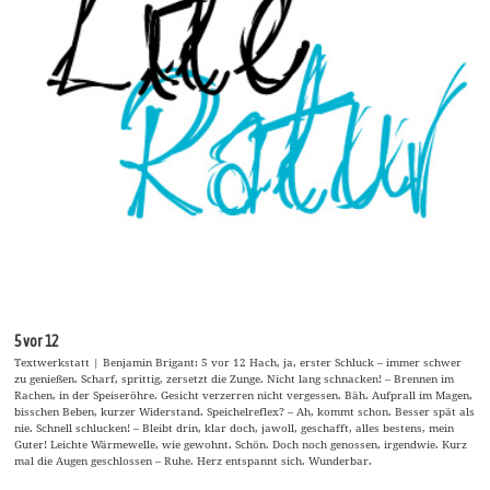
5 vor 12
Textwerkstatt | Benjamin Brigant: 5 vor 12 Hach, ja, erster Schluck – immer schwer
zu genießen. Scharf, sprittig, zersetzt die Zunge. Nicht lang schnacken! – Brennen im
Rachen, in der Speiseröhre. Gesicht verzerren nicht vergessen. Bäh. Aufprall im Magen,
bisschen Beben, kurzer Widerstand. Speichelreflex? – Ah, kommt schon. Besser spät als
nie. Schnell schlucken! – Bleibt drin, klar doch, jawoll, geschafft, alles bestens, mein
Guter! Leichte Wärmewelle, wie gewohnt. Schön. Doch noch genossen, irgendwie. Kurz
mal die Augen geschlossen – Ruhe. Herz entspannt sich. Wunderbar.