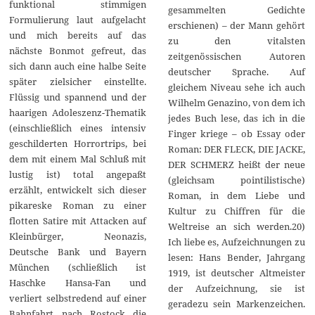
funktional stimmigen
gesammelten Gedichte
Formulierung laut aufgelacht
erschienen) – der Mann gehört
und mich bereits auf das
zu den vitalsten
nächste Bonmot gefreut, das
zeitgenössischen Autoren
sich dann auch eine halbe Seite
deutscher Sprache. Auf
später zielsicher einstellte.
gleichem Niveau sehe ich auch
Flüssig und spannend und der
Wilhelm Genazino, von dem ich
haarigen Adoleszenz-Thematik
jedes Buch lese, das ich in die
(einschließlich eines intensiv
Finger kriege – ob Essay oder
geschilderten Horrortrips, bei
Roman: DER FLECK, DIE JACKE,
dem mit einem Mal Schluß mit
DER SCHMERZ heißt der neue
lustig ist) total angepaßt
(gleichsam pointilistische)
erzählt, entwickelt sich dieser
Roman, in dem Liebe und
pikareske Roman zu einer
Kultur zu Chiffren für die
flotten Satire mit Attacken auf
Weltreise an sich werden.20)
Kleinbürger, Neonazis,
Ich liebe es, Aufzeichnungen zu
Deutsche Bank und Bayern
lesen: Hans Bender, Jahrgang
München (schließlich ist
1919, ist deutscher Altmeister
Haschke Hansa-Fan und
der Aufzeichnung, sie ist
verliert selbstredend auf einer
geradezu sein Markenzeichen.
Bahnfahrt nach Rostock die