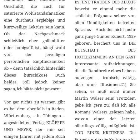
In JENE TRAUBEN DES ZEUXIS
Unschuld), die auch für
beweist er einmal mehr die
saturierte Wohlstandsfanatiker
schlichte Prägnanz seiner von
eine durchaus ergiebige und
allen Unnötigkeiten befreiten
kurzweilige Lektüre sein kann.
Sprache. – Auch der nicht mehr
Ob der Nachgeschmack
ganz junge Günter Kunert, 1929
schließlich eher gallenbitter
geboren, beschert uns in DIE
oder honigsüß ist, hängt wohl
BOTSCHAFT DES
von der jeweiligen
HOTELZIMMERS AN DEN GAST
persönlichen Empfindsamkeit
interessante Aufzeichnungen,
ab – denn tatsächlich hinterläßt
die die Bandbreite eines Lebens
dieses burschikose Buch
aufzeigen – ironisch, witzig,
beides. Soll jedoch keiner
aber ohne Illusionen.21) Sie
sagen, ich hätte nicht gewarnt.
sehen, es muß nicht immer
Martin Walser sein! Trotzdem
Vor gar nichts zu warnen gibt
gebe ich gern zu, daß ich alle
es bei dem ebenfalls in Baden-
Romane Walsers gelesen habe,
Württemberg – in Tübingen –
wovon einer der letzten
angesiedelten Verlag KLÖPFER
allerdings völlig mißglückt ist:
UND MEYER, der mir seit
TOD EINES KRITIKERS. Die
einigen Jahren mit jedem Buch
Vorwürfe, die die Kulturapostel