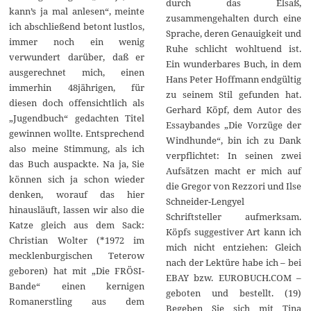
durch das Elsaß,
kann’s ja mal anlesen“, meinte
zusammengehalten durch eine
ich abschließend betont lustlos,
Sprache, deren Genauigkeit und
immer noch ein wenig
Ruhe schlicht wohltuend ist.
verwundert darüber, daß er
Ein wunderbares Buch, in dem
ausgerechnet mich, einen
Hans Peter Hoffmann endgültig
immerhin 48jährigen, für
zu seinem Stil gefunden hat.
diesen doch offensichtlich als
Gerhard Köpf, dem Autor des
„Jugendbuch“ gedachten Titel
Essaybandes „Die Vorzüge der
gewinnen wollte. Entsprechend
Windhunde“, bin ich zu Dank
also meine Stimmung, als ich
verpflichtet: In seinen zwei
das Buch auspackte. Na ja, Sie
Aufsätzen macht er mich auf
können sich ja schon wieder
die Gregor von Rezzori und Ilse
denken, worauf das hier
Schneider-Lengyel
hinausläuft, lassen wir also die
Schriftsteller aufmerksam.
Katze gleich aus dem Sack:
Köpfs suggestiver Art kann ich
Christian Wolter (*1972 im
mich nicht entziehen: Gleich
mecklenburgischen Teterow
nach der Lektüre habe ich – bei
geboren) hat mit „Die FRÖSI-
EBAY bzw. EUROBUCH.COM –
Bande“ einen kernigen
geboten und bestellt. (19)
Romanerstling aus dem
Begeben Sie sich mit Tina