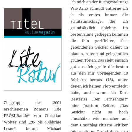
ich mich an der Buchgestaltung:
Wie Arno Schmidt entferne ich
ja als erstes immer die
Schutzumschläge, die ich
grundsätzlich ablehne. Im
besten Sinne gediegen kommen
die fein geriffelten, fest
gebundenen Bücher daher: in
blauen, roten und gelegentlich
grünen Tönen. Das sieht einfach
gut aus. Ich greife die besten
aus den mir vorliegenden 18
Büchern heraus (18), unter
denen ich keinen Flop entdeckt
habe, auch wenn ich Kurt
Oesterles „Der Fernsehgast“
Zielgruppe des 2001
oder Joachim Zelters „Das
erschienenen Romans „Die
Gesicht“ nicht so hoch
FRÖSI-Bande“ von Christian
einschätze wie mancher auf
Wolter sind „20- bis 40jährige
dem Umschlag zitierte Kritiker
Leser“, betont Michael
(ein weiterer Grund diesen zu