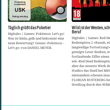
Täglich grüßt das Poketier
Wild ist der Westen, sch
Beruf
Digitales | Games: Pokémon: Let’s go!
Digitales | Games: Red D
Was ist klein, gelb und bekommt eine
Redemption 2 »Buuuh, ei
neue Bewertung? Genau! ›Pokémon –
langweilige Fortsetzung!
Let’s go‹ von DANIEL MEYER.
geneigte Leser denken, w
fortlaufende Ziffer einen 
wie ›Red Dead Redemption
aber das neueste Werk d
Studios das Duell bei Mit
niemandem scheuen muss
FLORIAN RUSTEBERG bei
Streifzug durch den Wil