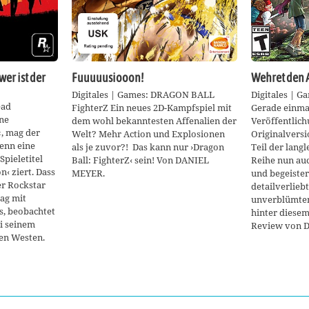
wer ist der
Fuuuuusiooon!
Wehret den 
Digitales | Games: DRAGON BALL
Digitales | G
ead
FighterZ Ein neues 2D-Kampfspiel mit
Gerade einmal
ne
dem wohl bekanntesten Affenalien der
Veröffentlich
«, mag der
Welt? Mehr Action und Explosionen
Originalversio
enn eine
als je zuvor?! Das kann nur ›Dragon
Teil der lang
Spieletitel
Ball: FighterZ‹ sein! Von DANIEL
Reihe nun auc
‹ ziert. Dass
MEYER.
und begeister
er Rockstar
detailverlieb
tag mit
unverblümtem
, beobachtet
hinter diesem
 seinem
Review von 
den Westen.