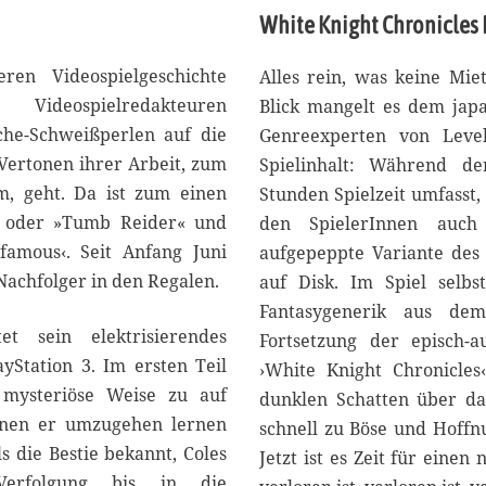
1
White Knight Chronicles I
7
ren Videospielgeschichte
Alles rein, was keine Mie
Videospielredakteuren
Blick mangelt es dem japa
ache-Schweißperlen auf die
Genreexperten von Leve
Vertonen ihrer Arbeit, zum
Spielinhalt: Während d
rm, geht. Da ist zum einen
Stunden Spielzeit umfasst
« oder »Tumb Reider« und
den SpielerInnen auch
famous‹. Seit Anfang Juni
aufgepeppte Variante des 
Nachfolger in den Regalen.
auf Disk. Im Spiel selbs
Fantasygenerik aus dem
et sein elektrisierendes
Fortsetzung der episch-
ayStation 3. Im ersten Teil
›White Knight Chronicles
 mysteriöse Weise zu auf
dunklen Schatten über da
denen er umzugehen lernen
schnell zu Böse und Hoffn
s die Bestie bekannt, Coles
Jetzt ist es Zeit für eine
erfolgung bis in die