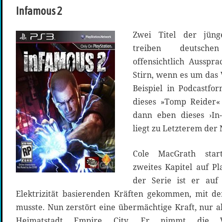
Infamous 2
Zwei Titel der jünge
treiben deutschen 
offensichtlich Ausspr
Stirn, wenn es um das 
Beispiel in Podcastfo
dieses »Tomp Reider
dann eben dieses ›In-
liegt zu Letzterem der 
Cole MacGrath start
zweites Kapitel auf Pl
der Serie ist er auf
Elektrizität basierenden Kräften gekommen, mit 
musste. Nun zerstört eine übermächtige Kraft, nur al
Heimatstadt Empire City. Er nimmt die V