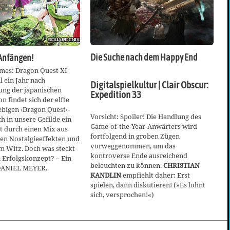
Die Suche nach dem Happy End
Anfängen!
ames: Dragon Quest XI
 ein Jahr nach
Digitalspielkultur | Clair Obscur:
ung der japanischen
Expedition 33
n findet sich der elfte
lebigen ›Dragon Quest‹-
Vorsicht: Spoiler! Die Handlung des
h in unsere Gefilde ein
Game-of-the-Year-Anwärters wird
t durch einen Mix aus
fortfolgend in groben Zügen
ten Nostalgieeffekten und
vorweggenommen, um das
 Witz. Doch was steckt
kontroverse Ende ausreichend
 Erfolgskonzept? – Ein
beleuchten zu können.
CHRISTIAN
DANIEL MEYER.
KANDLIN
empfiehlt daher: Erst
spielen, dann diskutieren! (»Es lohnt
sich, versprochen!«)