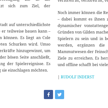
verloren ist, verloren ist,
tzt sich zum Ziel, der
Noch immer können die Rec
– dabei kommt es ihnen z
tadt auf unterschiedlichste
dynamischer vonstattenge
 er teilweise bauen kann –
Gründen von Gilden machen
 können. Es liegt an Cole
Spielern zu sein und in 
teten Schurken wird. Umso
werden, ergänzen die 
perkräfte hinzugewinnt, um
Mammutwesen der Feinschlif
der bösen Seite anschließt,
Ziele zu erreichen. Es he
ng der Spielereignisse. Es
und offline schafft bei vie
 sie einschlagen möchten.
|
RUDOLF INDERST