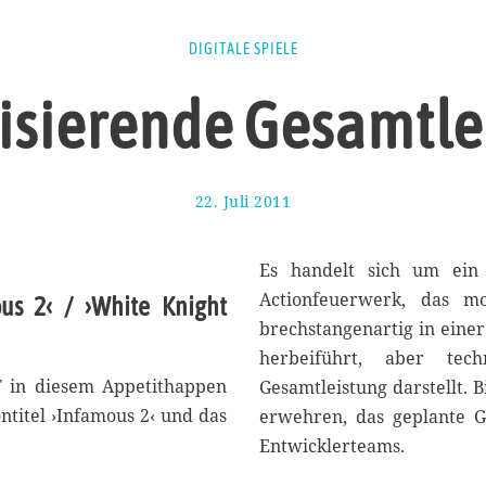
DIGITALE SPIELE
risierende Gesamtle
22. Juli 2011
2
2
.
S
Es handelt sich um ein
e
Actionfeuerwerk, das m
ous 2‹ / ›White Knight
p
brechstangenartig in eine
t
e
herbeiführt, aber tech
m
 in diesem Appetithappen
Gesamtleistung darstellt. 
b
ontitel ›Infamous 2‹ und das
erwehren, das geplante G
e
r
Entwicklerteams.
2
0