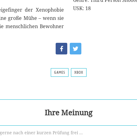
Genre: Third Person Shoot
USK: 18
eigefinger der Xenophobie
eine große Mühe – wenn sie
 die menschlichen Bewohner
GAMES
XBOX
Ihre Meinung