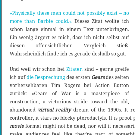
»Physically these men could not possibly exist – no
more than Barbie could.«
Dieses Zitat wollte ich
schon lange einmal in einem Text unterbringen.
Ein wenig ärgert es mich, dass ich nicht selbst auf
diesen offensichtlichen Vergleich stieß.
Wahrscheinlich finde ich es gerade deshalb so gut.
Und weil wir schon bei
Zitaten
sind – gerne greife
ich auf
die Besprechung
des ersten
Gears
des selten
vorhersehbaren Tim Rogers bei Action Button
zurück: »Gears of War is a masterpiece of
construction, a victorious stride toward the old,
abandoned
virtual reality
dream of the 1990s. It re
controller, it stars no blocky pterodactyls. It is proof
movie
format might not be dead, nor will it necessari
make audiences feel like they’re part of someth