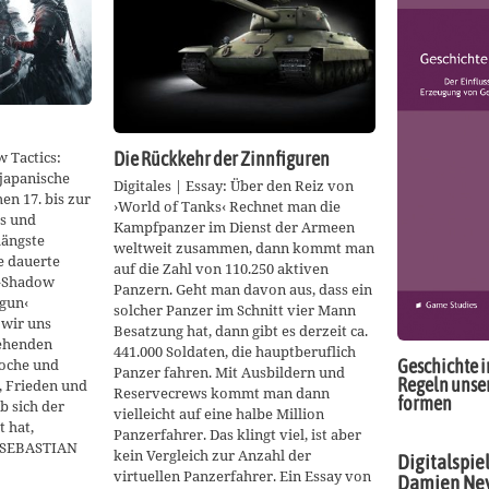
 Tactics:
Die Rückkehr der Zinnfiguren
 japanische
Digitales | Essay: Über den Reiz von
en 17. bis zur
›World of Tanks‹ Rechnet man die
ts und
Kampfpanzer im Dienst der Armeen
längste
weltweit zusammen, dann kommt man
e dauerte
auf die Zahl von 110.250 aktiven
n ›Shadow
Panzern. Geht man davon aus, dass ein
ogun‹
solcher Panzer im Schnitt vier Mann
 wir uns
Besatzung hat, dann gibt es derzeit ca.
gehenden
441.000 Soldaten, die hauptberuflich
oche und
Geschichte i
Panzer fahren. Mit Ausbildern und
Regeln unse
, Frieden und
Reservecrews kommt man dann
formen
b sich der
vielleicht auf eine halbe Million
 hat,
Panzerfahrer. Das klingt viel, ist aber
n SEBASTIAN
kein Vergleich zur Anzahl der
Digitalspiel
virtuellen Panzerfahrer. Ein Essay von
Damien Ney