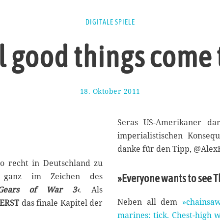
DIGITALE SPIELE
l good things come 
18. Oktober 2011
2
3
.
S
Seras US-Amerikaner dars
e
imperialistischen Konseq
p
danke für den Tipp, @Alex
t
e
so recht in Deutschland zu
m
t ganz im Zeichen des
»Everyone wants to see Th
b
Gears of War 3‹
. Als
e
r
Neben all dem
»chainsaw
ERST
das finale Kapitel der
2
marines: tick. Chest-high 
0