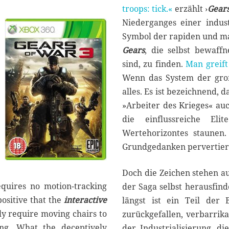
troops: tick.«
erzählt ›
Gears
1
7
Niederganges einer indust
Symbol der rapiden und mac
Gears
, die selbst bewaff
sind,
zu finden.
Man greift
Wenn das System der große
alles. Es ist bezeichnend,
»Arbeiter des Krieges« au
die einflussreiche El
Wertehorizontes staunen.
Grundgedanken pervertiert
Doch die Zeichen stehen au
quires no motion-tracking
der Saga selbst herausfind
 positive that the
interactive
längst ist ein Teil der 
ly require moving chairs to
zurückgefallen, verbarrika
ing. What the deceptively
der Industrialisierung, d