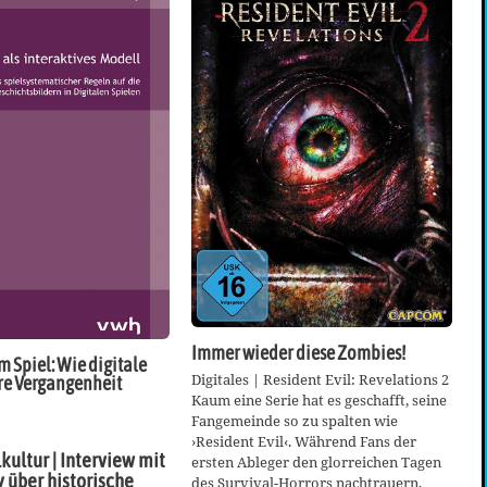
Immer wieder diese Zombies!
m Spiel: Wie digitale
Digitales | Resident Evil: Revelations 2
re Vergangenheit
Kaum eine Serie hat es geschafft, seine
Fangemeinde so zu spalten wie
›Resident Evil‹. Während Fans der
kultur | Interview mit
ersten Ableger den glorreichen Tagen
 über historische
des Survival-Horrors nachtrauern,