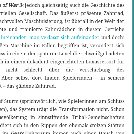
 of War 3‹
jedoch gleichzeitig auch die Geschichte des
riellen Gesellschaft. Das äußerst präsente Zahnrad,
htvollen Maschinisierung, ist überall in der Welt der
nete und trainierte Zahnrädchen in diesem Getriebe
 ineinander, man verlässt sich aufeinander
und doch:
n Maschine im Fallen begriffen ist, verändert sich
 dass in einem der späteren Level die schweißgebadeten
ch in einem dekadent eingerichteten Luxusressort für
ite nicht schlecht über die Verschiebung des
 Aber selbst dort finden Spielerinnen – in seinem
 – das güldene Zahnrad.
f Sturm (sprichwörtlich, wie Spielerinnen am Schluss
en), das System trägt die Transformation nicht. Schon
Bevölkerung in sinnstiftende Tribal-Gemeinschaften
diert sich in den Rippen der ehemals stolzen Stätten
ie im
Gears
-Universum immer auch einen Hauch von