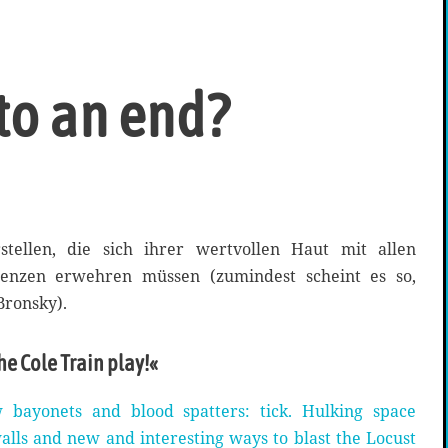
to an end?
tellen, die sich ihrer wertvollen Haut mit allen
uenzen erwehren müssen (zumindest scheint es so,
Bronsky).
e Cole Train play!«
 bayonets and blood spatters: tick. Hulking space
walls and new and interesting ways to blast the Locust