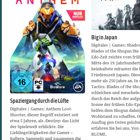
Big in Japan
Digitales | Games: Shadow
Blades of the Shogun Die
Edo-Zeit reichte vom früh
Mitte des 19. Jahrhunder
beinhaltete mitunter die 
Friedenszeit Japans. Dies
mehr als 250 Jahre an. I
Tactics: Blades of the Sh
schleichen und meucheln
durch das Reich der auf
Spaziergang durch die Lüfte
Sonne der frühen Edo-Ep
Digitales | Games: Anthem Loot-
helfen dem Shogun dabei
Shooter, dieser Begriff existiert seit
Wohlstand zu schaffen. O
etwa 5 Jahren, als ›Destiny‹ das Licht
Ausflug gen Osten gelohnt
der Spielewelt erblickte. Die
erfahren Sie bei uns. Vo
Lieblingstätigkeiten der Gamer –
BLUME.
Ballern, Sammeln und zusammen die