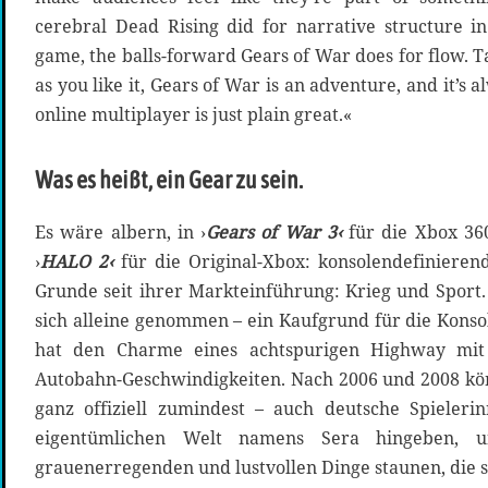
cerebral Dead Rising did for narrative structure in
game, the balls-forward Gears of War does for flow. T
as you like it, Gears of War is an adventure, and it’s
online multiplayer is just plain great.«
Was es heißt, ein Gear zu sein.
Es wäre albern, in ›
Gears of War 3‹
für die Xbox 36
›
HALO 2‹
für die Original-Xbox: konsolendefinieren
Grunde seit ihrer Markteinführung: Krieg und Sport
sich alleine genommen – ein Kaufgrund für die Konsol
hat den Charme eines achtspurigen Highway mit
Autobahn-Geschwindigkeiten. Nach 2006 und 2008 kö
ganz offiziell zumindest – auch deutsche Spieleri
eigentümlichen Welt namens Sera hingeben, u
grauenerregenden und lustvollen Dinge staunen, die s