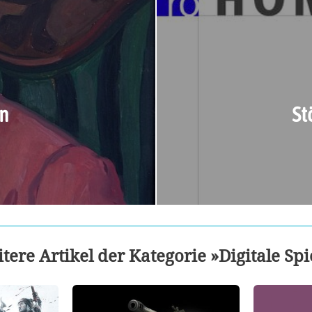
en
St
tere Artikel der Kategorie »Digitale Spi