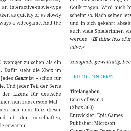
 an interactive-movie-type
Gotik tragen. Wird auch h
aken as quickly or as slowly
scheint so. Nach seiner le
 always a videogame. And the
und in sich gekehrt absei
auch viele Spielerinnen vi
werden. »
I`ll
think less of 
alive.«
xenophob, gewalttätig, be
0 weniger zu sehen als ein
d. Dafür steht die Xbox im
|
RUDOLF INDERST
. Jedes
Gears
ist – schon für
e. Und jeder Teil der Serie
Titelangaben
 der Lizenz für deutsche
Gears of War 3
nnen nun zum ersten Mal –
(Xbox 360)
nnen sich dem Reiz dieser
Entwickler: Epic Games
nd ob der rätselhaften,
Publisher: Microsoft
ie erwarten.