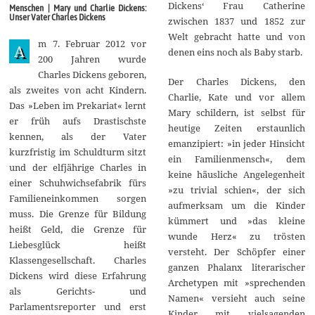
n
Dickens‘ Frau Catherine
Menschen | Mary und Charlie Dickens:
u
Unser Vater Charles Dickens
zwischen 1837 und 1852 zur
a
r
Welt gebracht hatte und von
m 7. Februar 2012 vor
2
A
denen eins noch als Baby starb.
0
200 Jahren wurde
1
Charles Dickens geboren,
8
Der Charles Dickens, den
als zweites von acht Kindern.
Charlie, Kate und vor allem
Das »Leben im Prekariat« lernt
Mary schildern, ist selbst für
er früh aufs Drastischste
heutige Zeiten erstaunlich
kennen, als der Vater
emanzipiert: »in jeder Hinsicht
kurzfristig im Schuldturm sitzt
ein Familienmensch«, dem
und der elfjährige Charles in
keine häusliche Angelegenheit
einer Schuhwichsefabrik fürs
»zu trivial schien«, der sich
Familieneinkommen sorgen
aufmerksam um die Kinder
muss. Die Grenze für Bildung
kümmert und »das kleine
heißt Geld, die Grenze für
wunde Herz« zu trösten
Liebesglück heißt
versteht. Der Schöpfer einer
Klassengesellschaft. Charles
ganzen Phalanx literarischer
Dickens wird diese Erfahrung
Archetypen mit »sprechenden
als Gerichts- und
Namen« versieht auch seine
Parlamentsreporter und erst
Kinder mit vielsagenden