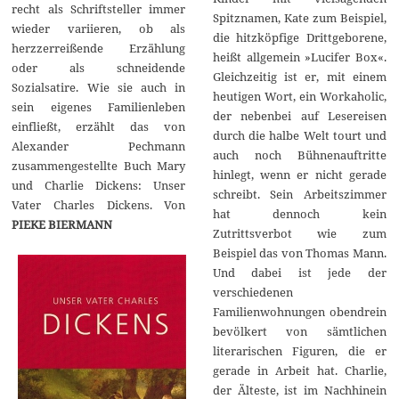
recht als Schriftsteller immer
Spitznamen, Kate zum Beispiel,
wieder variieren, ob als
die hitzköpfige Drittgeborene,
herzzerreißende Erzählung
heißt allgemein »Lucifer Box«.
oder als schneidende
Gleichzeitig ist er, mit einem
Sozialsatire. Wie sie auch in
heutigen Wort, ein Workaholic,
sein eigenes Familienleben
der nebenbei auf Lesereisen
einfließt, erzählt das von
durch die halbe Welt tourt und
Alexander Pechmann
auch noch Bühnenauftritte
zusammengestellte Buch Mary
hinlegt, wenn er nicht gerade
und Charlie Dickens: Unser
schreibt. Sein Arbeitszimmer
Vater Charles Dickens. Von
hat dennoch kein
PIEKE BIERMANN
Zutrittsverbot wie zum
Beispiel das von Thomas Mann.
Und dabei ist jede der
verschiedenen
Familienwohnungen obendrein
bevölkert von sämtlichen
literarischen Figuren, die er
gerade in Arbeit hat. Charlie,
der Älteste, ist im Nachhinein