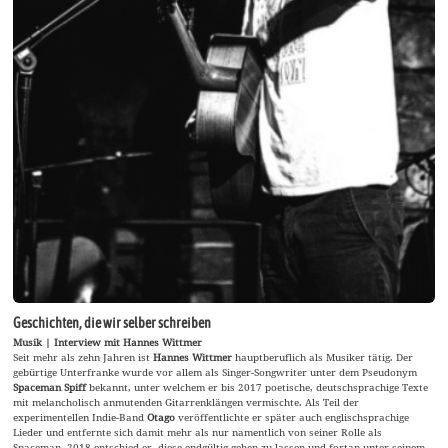
Geschichten, die wir selber schreiben
Musik | Interview mit Hannes Wittmer
Seit mehr als zehn Jahren ist
Hannes Wittmer
hauptberuflich als Musiker tätig. Der
gebürtige Unterfranke wurde vor allem als Singer-Songwriter unter dem Pseudonym
Spaceman Spiff
bekannt, unter welchem er bis 2017 poetische, deutschsprachige Texte
mit melancholisch anmutenden Gitarrenklängen vermischte. Als Teil der
experimentellen Indie-Band
Otago
veröffentlichte er später auch englischsprachige
Lieder und entfernte sich damit mehr als nur namentlich von seiner Rolle als
Spaceman. 2018 entschied er, diese endgültig gehen zu lassen und fortan unter seinem