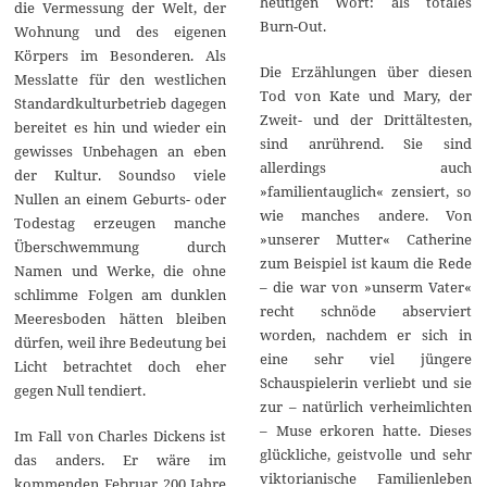
heutigen Wort: als totales
die Vermessung der Welt, der
Burn-Out.
Wohnung und des eigenen
Körpers im Besonderen. Als
Die Erzählungen über diesen
Messlatte für den westlichen
Tod von Kate und Mary, der
Standardkulturbetrieb dagegen
Zweit- und der Drittältesten,
bereitet es hin und wieder ein
sind anrührend. Sie sind
gewisses Unbehagen an eben
allerdings auch
der Kultur. Soundso viele
»familientauglich« zensiert, so
Nullen an einem Geburts- oder
wie manches andere. Von
Todestag erzeugen manche
»unserer Mutter« Catherine
Überschwemmung durch
zum Beispiel ist kaum die Rede
Namen und Werke, die ohne
– die war von »unserm Vater«
schlimme Folgen am dunklen
recht schnöde abserviert
Meeresboden hätten bleiben
worden, nachdem er sich in
dürfen, weil ihre Bedeutung bei
eine sehr viel jüngere
Licht betrachtet doch eher
Schauspielerin verliebt und sie
gegen Null tendiert.
zur – natürlich verheimlichten
– Muse erkoren hatte. Dieses
Im Fall von Charles Dickens ist
glückliche, geistvolle und sehr
das anders. Er wäre im
viktorianische Familienleben
kommenden Februar 200 Jahre