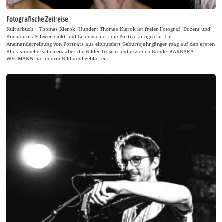
Fotografische Zeitreise
Kulturbuch | Thomas Kierok: Hundert Thomas Kierok ist freier Fotograf, Dozent und
Buchautor. Schwerpunkt und Leidenschaft: die Porträtfotografie. Die
Aneinanderreihung von Porträts aus einhundert Geburtsjahrgängen mag auf den ersten
Blick simpel erscheinen, aber die Bilder fesseln und erzählen Bände. BARBARA
WEGMANN hat in dem Bildband geblättert.