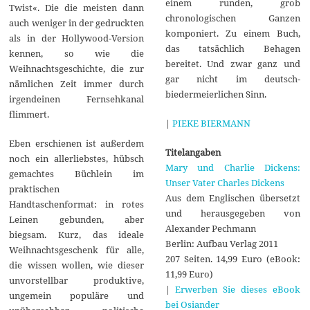
einem runden, grob
Twist«. Die die meisten dann
chronologischen Ganzen
auch weniger in der gedruckten
komponiert. Zu einem Buch,
als in der Hollywood-Version
das tatsächlich Behagen
kennen, so wie die
bereitet. Und zwar ganz und
Weihnachtsgeschichte, die zur
gar nicht im deutsch-
nämlichen Zeit immer durch
biedermeierlichen Sinn.
irgendeinen Fernsehkanal
flimmert.
|
PIEKE BIERMANN
Eben erschienen ist außerdem
Titelangaben
noch ein allerliebstes, hübsch
Mary und Charlie Dickens:
gemachtes Büchlein im
Unser Vater Charles Dickens
praktischen
Aus dem Englischen übersetzt
Handtaschenformat: in rotes
und herausgegeben von
Leinen gebunden, aber
Alexander Pechmann
biegsam. Kurz, das ideale
Berlin: Aufbau Verlag 2011
Weihnachtsgeschenk für alle,
207 Seiten. 14,99 Euro (eBook:
die wissen wollen, wie dieser
11,99 Euro)
unvorstellbar produktive,
|
Erwerben Sie dieses eBook
ungemein populäre und
bei Osiander