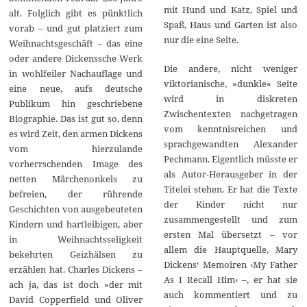
mit Hund und Katz, Spiel und
alt. Folglich gibt es pünktlich
Spaß, Haus und Garten ist also
vorab – und gut platziert zum
nur die eine Seite.
Weihnachtsgeschäft – das eine
oder andere Dickenssche Werk
Die andere, nicht weniger
in wohlfeiler Nachauflage und
viktorianische, »dunkle« Seite
eine neue, aufs deutsche
wird in diskreten
Publikum hin geschriebene
Zwischentexten nachgetragen
Biographie. Das ist gut so, denn
vom kenntnisreichen und
es wird Zeit, den armen Dickens
sprachgewandten Alexander
vom hierzulande
Pechmann. Eigentlich müsste er
vorherrschenden Image des
als Autor-Herausgeber in der
netten Märchenonkels zu
Titelei stehen. Er hat die Texte
befreien, der rührende
der Kinder nicht nur
Geschichten von ausgebeuteten
zusammengestellt und zum
Kindern und hartleibigen, aber
ersten Mal übersetzt – vor
in Weihnachtsseligkeit
allem die Hauptquelle, Mary
bekehrten Geizhälsen zu
Dickens‘ Memoiren ›My Father
erzählen hat. Charles Dickens –
As I Recall Him‹ –, er hat sie
ach ja, das ist doch »der mit
auch kommentiert und zu
David Copperfield und Oliver