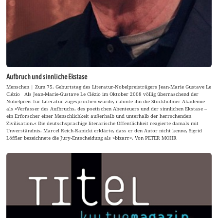
Aufbruch und sinnliche Ekstase
Menschen | Zum 75. Geburtstag des Literatur-Nobelpreisträgers Jean-Marie Gustave Le
Clézio Als Jean-Marie-Gustave Le Clézio im Oktober 2008 völlig überraschend der
Nobelpreis für Literatur zugesprochen wurde, rühmte ihn die Stockholmer Akademie
als »Verfasser des Aufbruchs, des poetischen Abenteuers und der sinnlichen Ekstase –
ein Erforscher einer Menschlichkeit außerhalb und unterhalb der herrschenden
Zivilisation.« Die deutschsprachige literarische Öffentlichkeit reagierte damals mit
Unverständnis. Marcel Reich-Ranicki erklärte, dass er den Autor nicht kenne, Sigrid
Löffler bezeichnete die Jury-Entscheidung als »bizarr«. Von PETER MOHR