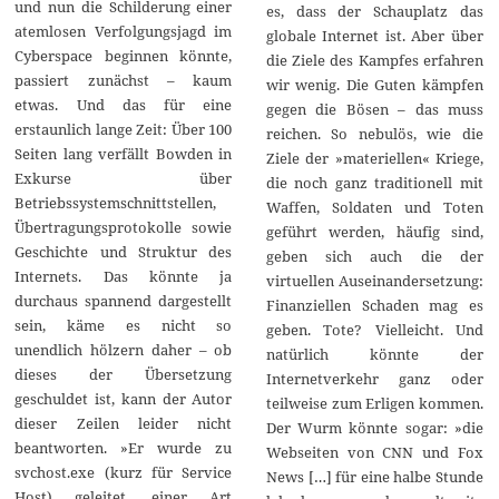
und nun die Schilderung einer
es, dass der Schauplatz das
atemlosen Verfolgungsjagd im
globale Internet ist. Aber über
Cyberspace beginnen könnte,
die Ziele des Kampfes erfahren
passiert zunächst – kaum
wir wenig. Die Guten kämpfen
etwas. Und das für eine
gegen die Bösen – das muss
erstaunlich lange Zeit: Über 100
reichen. So nebulös, wie die
Seiten lang verfällt Bowden in
Ziele der »materiellen« Kriege,
Exkurse über
die noch ganz traditionell mit
Betriebssystemschnittstellen,
Waffen, Soldaten und Toten
Übertragungsprotokolle sowie
geführt werden, häufig sind,
Geschichte und Struktur des
geben sich auch die der
Internets. Das könnte ja
virtuellen Auseinandersetzung:
durchaus spannend dargestellt
Finanziellen Schaden mag es
sein, käme es nicht so
geben. Tote? Vielleicht. Und
unendlich hölzern daher – ob
natürlich könnte der
dieses der Übersetzung
Internetverkehr ganz oder
geschuldet ist, kann der Autor
teilweise zum Erligen kommen.
dieser Zeilen leider nicht
Der Wurm könnte sogar: »die
beantworten. »Er wurde zu
Webseiten von CNN und Fox
svchost.exe (kurz für Service
News […] für eine halbe Stunde
Host) geleitet, einer Art