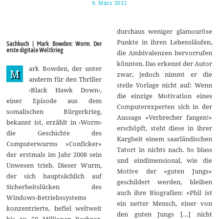
9. März 2012
1
8
.
F
durchaus weniger glamouröse
e
b
Punkte in ihren Lebensläufen,
Sachbuch | Mark Bowden: Worm. Der
r
erste digitale Weltkrieg
die Ambivalenzen hervorrufen
u
a
könnten. Das erkennt der Autor
ark Bowden, der unter
r
M
zwar, jedoch nimmt er die
2
anderm für den Thriller
0
steile Vorlage nicht auf: Wenn
›Black Hawk Down‹,
2
die einzige Motivation eines
0
einer Episode aus dem
Computerexperten sich in der
somalischen Bürgerkrieg,
Aussage »Verbrecher fangen!«
bekannt ist, erzählt in ›Worm‹
erschöpft, steht diese in ihrer
die Geschichte des
Kargheit einem saarländischen
Computerwurms »Conficker«
Tatort in nichts nach. So blass
der erstmals im Jahr 2008 sein
und eindimensional, wie die
Unwesen trieb. Dieser Wurm,
Motive der »guten Jungs«
der sich hauptsächlich auf
geschildert werden, bleiben
Sicherheitslücken des
auch ihre Biografien: »Phil ist
Windows-Betriebssystems
ein netter Mensch, einer von
konzentrierte, befiel weltweit
den guten Jungs […] nicht
bis zu 50 Millionen Rechner,