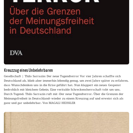
Kreuzzug eines Unbelehrbaren
Gesellschaft | Thilo Sarrazin: Der neue Tugendterror Vor vier Jahren schaffte sich
Deutschland ab, blieb aber immerhin lebendig genug, um zwei Jahre später zu erfahren,
dass Wunschdenken uns in die Krise geführt hat. Nun klappert ein neues Gespenst
bedrohlich mit bleichem Gebein. Eine veritable Schreckensherrschaft tobt um uns.
Durch Tugend. Thilo Sarrazin ruft mit ›Der neue Tugendterror. Über die Grenzen der
Meinungsfreiheit in Deutschland‹ wieder zu einem Kreuzzug auf und erweist sich als
ganz und gar unbelehrbar. Von MAGALI HEISSLER