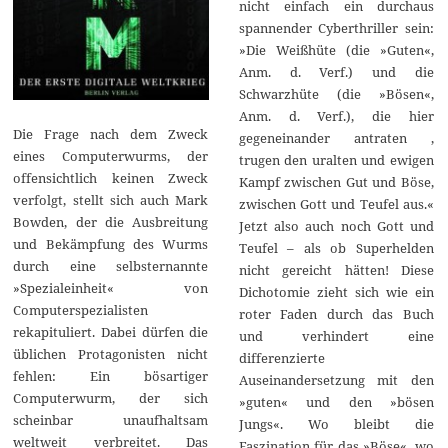
nicht einfach ein durchaus
spannender Cyberthriller sein:
»Die Weißhüte (die »Guten«,
Anm. d. Verf.) und die
Schwarzhüte (die »Bösen«,
Anm. d. Verf.), die hier
Die Frage nach dem Zweck
gegeneinander antraten ,
eines Computerwurms, der
trugen den uralten und ewigen
offensichtlich keinen Zweck
Kampf zwischen Gut und Böse,
verfolgt, stellt sich auch Mark
zwischen Gott und Teufel aus.«
Bowden, der die Ausbreitung
Jetzt also auch noch Gott und
und Bekämpfung des Wurms
Teufel – als ob Superhelden
durch eine selbsternannte
nicht gereicht hätten! Diese
»Spezialeinheit« von
Dichotomie zieht sich wie ein
Computerspezialisten
roter Faden durch das Buch
rekapituliert. Dabei dürfen die
und verhindert eine
üblichen Protagonisten nicht
differenzierte
fehlen: Ein bösartiger
Auseinandersetzung mit den
Computerwurm, der sich
»guten« und den »bösen
scheinbar unaufhaltsam
Jungs«. Wo bleibt die
weltweit verbreitet. Das
Faszination für das »Böse«, wo