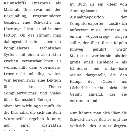
Raumschiffs Enterprise als
im Buch als ein »Heer von
Maßstab. Und zwar mit der
Ahnungslosen« die
Begründung, Programmierer
Ausnahmeposition der
besäßen eine Schwäche für
Computerexperten zusätzlich
Horrorgeschichten und Science
aufwerten muss, Interesse an
Fiction. Ob das stimmt, mag
einem »Cyberkrieg« zeigen
dahingestellt sein – aber ein
sollte, der über Ihren Köpfen
kompliziertes technisches
hinweg geführt wird?
System mit einem abstrakten
Stattdessen werden sie – als der
zweiten veranschaulichen zu
große Knall ausbleibt – als
wollen, hilft dem »normalen«
hämische und undankbare
Leser nicht unbedingt weiter.
Meute dargestellt, die den
Wir lernen zwar eine Lektion
Kampf der »Guten« ins
über das Thema
Lächerliche zieht, nicht die
Computerwürmer und vieles
Gefahr ahnend, der sie
über Raumschiff Enterprise –
entronnen sind.
aber ihre Wirkung verpufft, da
die Dramatik, die sich aus dem
Nun könnte man sich über die
Wurmbefall ergeben könnte,
Schwächen des Buches und die
auf einer abstrakten
Weltsicht des Autors ärgern.