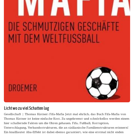
Licht wo zu viel Schatten lag
Gesellschaft | Thomas Kistner: Fifa-Mafia Jetzt mal ehrlich, das Buch Fifa-Mafia von
Thomas Kistner ist keine einfache Kost. Zu ungebremst und schnörkellos werden einem
hier schallernde Fakten um die Ohren gehauen. Fifa, Fußball, Korruption,
Unterschlagung, Verbandsstrukturen, die an sizilianische Familienstrukturen erinnern!
Ein knalllauter Aha-Effekt ist dabei ebenso garantiert, wie eine erstmal nicht enden