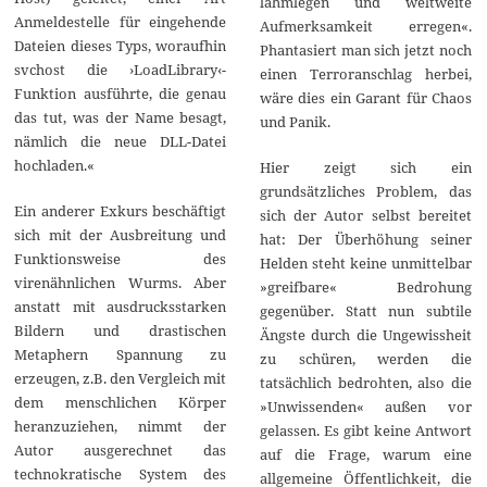
lahmlegen und weltweite
Anmeldestelle für eingehende
Aufmerksamkeit erregen«.
Dateien dieses Typs, woraufhin
Phantasiert man sich jetzt noch
svchost die ›LoadLibrary‹-
einen Terroranschlag herbei,
Funktion ausführte, die genau
wäre dies ein Garant für Chaos
das tut, was der Name besagt,
und Panik.
nämlich die neue DLL-Datei
hochladen.«
Hier zeigt sich ein
grundsätzliches Problem, das
Ein anderer Exkurs beschäftigt
sich der Autor selbst bereitet
sich mit der Ausbreitung und
hat: Der Überhöhung seiner
Funktionsweise des
Helden steht keine unmittelbar
virenähnlichen Wurms. Aber
»greifbare« Bedrohung
anstatt mit ausdrucksstarken
gegenüber. Statt nun subtile
Bildern und drastischen
Ängste durch die Ungewissheit
Metaphern Spannung zu
zu schüren, werden die
erzeugen, z.B. den Vergleich mit
tatsächlich bedrohten, also die
dem menschlichen Körper
»Unwissenden« außen vor
heranzuziehen, nimmt der
gelassen. Es gibt keine Antwort
Autor ausgerechnet das
auf die Frage, warum eine
technokratische System des
allgemeine Öffentlichkeit, die