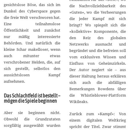
gesichtslose Böse, das sich im
die Nachvollziehbarkeit des
Dunkel des Cyberspace gegen
»Guten«, wo die Verheerungen
die freie Welt verschworen hat.
die jeder Kampf mit sich
Eine teilnahmslose
bringt? Wo spiegelt sich die
Öffentlichkeit und zunächst
»kollektive« Komponente, die
nur mäßig interessierte
den Reiz des globalen
Behörden. Und natürlich die
Netzwerks ausmacht und
kleine Schar makelloser, wenn
begründet und die befreien soll
auch mitunter etwas
vom exklusiven Wissen und
verschrobener Helden, die, auf
Einfluss von Geheimzirkeln.
sich gestellt, selbstlos den
Der Autor negiert sie – aus
aussichtslosen Kampf
dieser Haltung heraus erklären
aufnehmen.
sich auch die abfälligen
Bemerkungen Bowdens über
die Whistleblower-Plattform
Das Schlachtfeld ist bestellt –
mögen die Spiele beginnen
Wikileaks.
Aber sie beginnen nicht.
Zurück zum »Kampf«: Von
Obwohl die Grundzutaten
einem digitalen Weltkrieg
sorgfältig ausgewählt wurden
spricht der Titel. Zwar stimmt