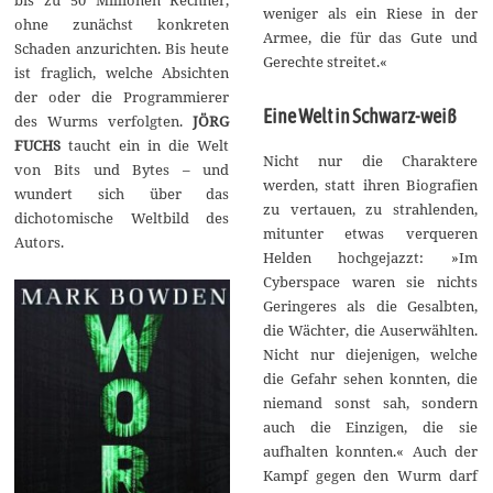
weniger als ein Riese in der
ohne zunächst konkreten
Armee, die für das Gute und
Schaden anzurichten. Bis heute
Gerechte streitet.«
ist fraglich, welche Absichten
der oder die Programmierer
Eine Welt in Schwarz-weiß
des Wurms verfolgten.
JÖRG
FUCHS
taucht ein in die Welt
Nicht nur die Charaktere
von Bits und Bytes – und
werden, statt ihren Biografien
wundert sich über das
zu vertauen, zu strahlenden,
dichotomische Weltbild des
mitunter etwas verqueren
Autors.
Helden hochgejazzt: »Im
Cyberspace waren sie nichts
Geringeres als die Gesalbten,
die Wächter, die Auserwählten.
Nicht nur diejenigen, welche
die Gefahr sehen konnten, die
niemand sonst sah, sondern
auch die Einzigen, die sie
aufhalten konnten.« Auch der
Kampf gegen den Wurm darf