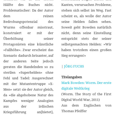
Kanten, verursachen Probleme,
Hälfte des Buches nicht.
stehen sich selbst im Weg. Fast
Problematischer: Da der Autor
scheint es, als wolle der Autor
dem reinen
seine Helden fallen sehen.
Bedrohungspotenzial des
Soweit geht Bowden natürlich
Wurms offenbar misstraut,
nicht, denn seine Einstellung
konstruiert er mit der
entspricht stets der seiner
Überhöhung seiner
selbstgemachten Helden: »Wir
Protagonisten eine künstliche
haben trotzdem einen großen
»Fallhöhe«. Zwar erscheint das
Sieg errungen!«
Szenario dadurch brisanter, auf
der anderen Seite jedoch
|
JÖRG FUCHS
geraten die Handelnden so zu
sterilen »Superhelden« ohne
Titelangaben
Fehl und Tadel: Ausgerechnet
Mark Bowden: Worm. Der erste
mit der Mutantentruppe »X-
digitale Weltkrieg
Men« setzt sie der Autor gleich,
(Worm. The Story of the First
da »die abgehobene Natur des
Digital World War, 2011)
Kampfes weniger Analogien
Aus dem Englischen von
aus der irdischen
Thomas Pfeiffer
Kriegsführung an[bietet],