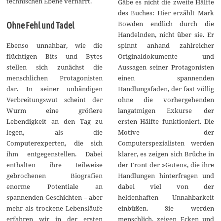
technischen Ebene verharrt.
Gäbe es nicht die zweite Hälfte
des Buches: Hier erzählt Mark
Bowden endlich durch die
Ohne Fehl und Tadel
Handelnden, nicht über sie. Er
spinnt anhand zahlreicher
Ebenso unnahbar, wie die
Originaldokumente und
flüchtigen Bits und Bytes
Aussagen seiner Protagonisten
stellen sich zunächst die
einen spannenden
menschlichen Protagonisten
Handlungsfaden, der fast völlig
dar. In seiner unbändigen
ohne die vorhergehenden
Verbreitungswut scheint der
langatmigen Exkurse der
Wurm eine größere
ersten Hälfte funktioniert. Die
Lebendigkeit an den Tag zu
Motive der
legen, als die
Computerspezialisten werden
Computerexperten, die sich
klarer, es zeigen sich Brüche in
ihm entgegenstellen. Dabei
der Front der »Guten«, die ihre
enthalten ihre teilweise
Handlungen hinterfragen und
gebrochenen Biografien
dabei viel von der
enorme Potentiale an
heldenhaften Unnahbarkeit
spannenden Geschichten – aber
einbüßen. Sie werden
mehr als trockene Lebensläufe
menschlich, zeigen Ecken und
erfahren wir in der ersten