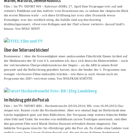
Waffen, Warlords, Defense Robotics
Film | Im TV: TATORT 909 – Kaltstart (NDR), 27. April Eine Vorgruppe tritt auf und
stimmt’s Publikum auf den Auftritt vom Dreamteam ein, so nähme der skeptische Blick
die ersten Minuten wahr – ach diese Eröffnung hat trotz aller Dramatik etwas
Pomadiges, war das wirklich nötig, die Zufälle sind arg durchsichtig
drehbuchgesteuert. »Zwei tote Kollegen und der Chef schwer verletzt«, darauf läuft’s
hinaus. Von WOLF SENFF
Über den Tellerrand blicken!
Kommentar | über die Notwendigkeit einer umfassenden Film-Kritik Einem Artikel auf
der Medienseite der SZ vom 9.3. entnehme ich, dass sich deutsche Kleinverleiher – nach
der viel beredeten Überproduktionskrise der Degeto – an die ARD in einem Brief
gewandt und die Befürchtung geäußert hatten, dass die Sender des 1. Programms nun
weniger »Arthouse«-Filme einkaufen würden – wie diese ja auch »kaum noch im
Programm des ZDF« vertreten seien. Von WOLFRAM SCHÜTTE
Im Holzkrug geht die Post ab
Film | Im TV: TATORT (RB) – Hochzeitsnacht (20.04.2014; Wh. vom 16.09.2012) Das
mögen wir. Rainer rockt die Hochzeitsfeier. Aber erst einmal liegt im Herbstlaub eine
Leiche engelgleich quer auf dem Bildschirm. Der Vorspann zeigt weitere hübsche Bilder
ohne Fehl und Tadel. Sie werden von einfühlsam zarten Tonfolgen untermalt, und über
den gesamten Film wird Musik (Stefan Hansen) erfreulich dezent eingesetzt. Der
liebliche Vorspann täuscht: Im »Holzkrug« geht die Post ab. Zu »Liebe ohne Leiden« taut
endlich sogar Inga Lürsen (Sabine Postel) auf, die mit ihrem Kollegen Stedefreund