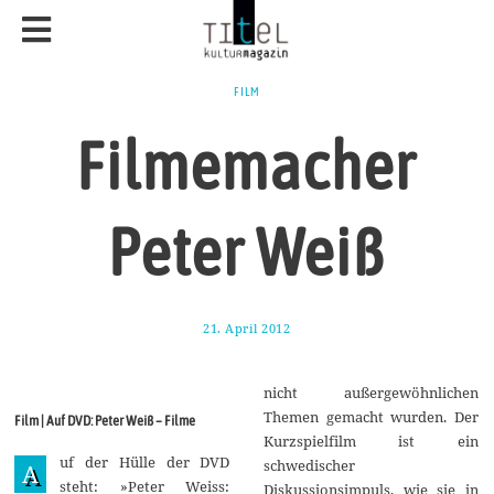
FILM
Filmemacher
Peter Weiß
21. April 2012
2
0
.
M
nicht außergewöhnlichen
ä
r
Themen gemacht wurden. Der
Film | Auf DVD: Peter Weiß – Filme
z
Kurzspielfilm ist ein
2
uf der Hülle der DVD
0
schwedischer
A
1
steht: »Peter Weiss:
Diskussionsimpuls, wie sie in
4