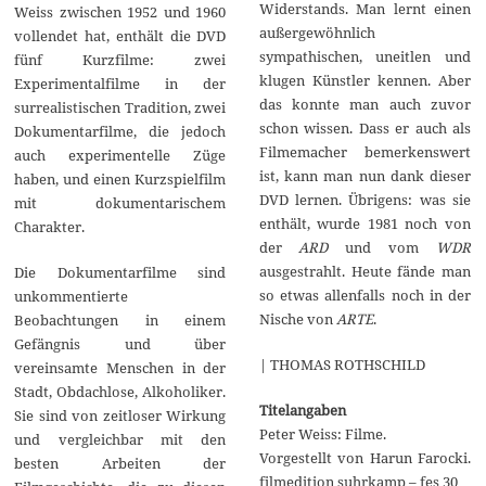
Widerstands. Man lernt einen
Weiss zwischen 1952 und 1960
außergewöhnlich
vollendet hat, enthält die DVD
sympathischen, uneitlen und
fünf Kurzfilme: zwei
klugen Künstler kennen. Aber
Experimentalfilme in der
das konnte man auch zuvor
surrealistischen Tradition, zwei
schon wissen. Dass er auch als
Dokumentarfilme, die jedoch
Filmemacher bemerkenswert
auch experimentelle Züge
ist, kann man nun dank dieser
haben, und einen Kurzspielfilm
DVD lernen. Übrigens: was sie
mit dokumentarischem
enthält, wurde 1981 noch von
Charakter.
der
ARD
und vom
WDR
ausgestrahlt. Heute fände man
Die Dokumentarfilme sind
so etwas allenfalls noch in der
unkommentierte
Nische von
ARTE
.
Beobachtungen in einem
Gefängnis und über
| THOMAS ROTHSCHILD
vereinsamte Menschen in der
Stadt, Obdachlose, Alkoholiker.
Titelangaben
Sie sind von zeitloser Wirkung
Peter Weiss: Filme.
und vergleichbar mit den
Vorgestellt von Harun Farocki.
besten Arbeiten der
filmedition suhrkamp – fes 30