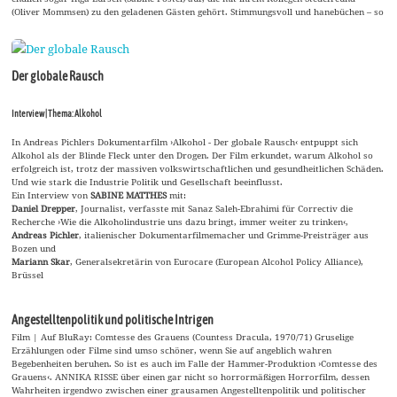
(Oliver Mommsen) zu den geladenen Gästen gehört. Stimmungsvoll und hanebüchen – so
Der globale Rausch
Interview | Thema: Alkohol
In Andreas Pichlers Dokumentarfilm ›Alkohol - Der globale Rausch‹ entpuppt sich
Alkohol als der Blinde Fleck unter den Drogen. Der Film erkundet, warum Alkohol so
erfolgreich ist, trotz der massiven volkswirtschaftlichen und gesundheitlichen Schäden.
Und wie stark die Industrie Politik und Gesellschaft beeinflusst.
Ein Interview von
SABINE MATTHES
mit:
Daniel Drepper
, Journalist, verfasste mit Sanaz Saleh-Ebrahimi für Correctiv die
Recherche ›Wie die Alkoholindustrie uns dazu bringt, immer weiter zu trinken‹,
Andreas Pichler
, italienischer Dokumentarfilmemacher und Grimme-Preisträger aus
Bozen und
Mariann Skar
, Generalsekretärin von Eurocare (European Alcohol Policy Alliance),
Brüssel
Angestelltenpolitik und politische Intrigen
Film | Auf BluRay: Comtesse des Grauens (Countess Dracula, 1970/71) Gruselige
Erzählungen oder Filme sind umso schöner, wenn Sie auf angeblich wahren
Begebenheiten beruhen. So ist es auch im Falle der Hammer-Produktion ›Comtesse des
Grauens‹. ANNIKA RISSE über einen gar nicht so horrormäßigen Horrorfilm, dessen
Wahrheiten irgendwo zwischen einer grausamen Angestelltenpolitik und politischer