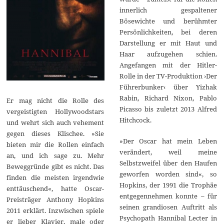
innerlich gespaltener
Bösewichte und berühmter
Persönlichkeiten, bei deren
Darstellung er mit Haut und
Haar aufzugehen schien.
Angefangen mit der Hitler-
Rolle in der TV-Produktion ›Der
Führerbunker‹ über Yizhak
Rabin, Richard Nixon, Pablo
Er mag nicht die Rolle des
Picasso bis zuletzt 2013 Alfred
vergeistigten Hollywoodstars
Hitchcock.
und wehrt sich auch vehement
gegen dieses Klischee. »Sie
»Der Oscar hat mein Leben
bieten mir die Rollen einfach
verändert, weil meine
an, und ich sage zu. Mehr
Selbstzweifel über den Haufen
Beweggründe gibt es nicht. Das
geworfen worden sind«, so
finden die meisten irgendwie
Hopkins, der 1991 die Trophäe
enttäuschend«, hatte Oscar-
entgegennehmen konnte – für
Preisträger Anthony Hopkins
seinen grandiosen Auftritt als
2011 erklärt. Inzwischen spiele
Psychopath Hannibal Lecter in
er lieber Klavier, male oder