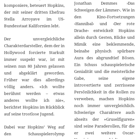
Jonathan Demmes ›Das
komponiere, beteuert Hopkins,
Schweigen der Lämmer‹. Wie in
der mit seiner dritten Ehefrau
den Kino-Fortsetzungen
Stella Arroyave im US-
›Hannibal‹ und ›Der rote
Bundesstaat Kalifornien lebt.
Drache‹ entwickelt Hopkins
allein durch Gesten, Blicke und
Der unvergleichliche
Mimik eine beklemmende,
Charakterdarsteller, dem der in
beinahe physisch spürbare
Hollywood forcierte Starkult
Aura des abgrundtief Bösen.
immer suspekt war, ist mit
Ein Schuss schauspielerische
seinen nun 80 Jahren gelassen
Genialität und die meisterliche
und abgeklärt geworden.
Gabe, seine eigene
Früher war dies allerdings
introvertierte und zerrissene
völlig anders. »Ich wollte
Persönlichkeit in die Rollen zu
berühmt werden – etwas
verweben, machen Hopkins
anderes wollte ich nie«,
noch immer unvergleichlich.
berichtet Hopkins im Rückblick
Schwierige Charaktere auch
auf seine trostlose Jugend.
abseits der »Gruselfiguren«
sind seine Paraderollen, für die
Dabei war Hopkins’ Weg auf
er zwei weitere Oscar-
den Schauspielerolymp