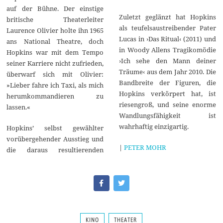
auf der Bühne. Der einstige
Zuletzt geglänzt hat Hopkins
britische Theaterleiter
als teufelsaustreibender Pater
Laurence Olivier holte ihn 1965
Lucas in ›Das Ritual‹ (2011) und
ans National Theatre, doch
in Woody Allens Tragikomödie
Hopkins war mit dem Tempo
›Ich sehe den Mann deiner
seiner Karriere nicht zufrieden,
Träume‹ aus dem Jahr 2010. Die
überwarf sich mit Olivier:
Bandbreite der Figuren, die
»Lieber fahre ich Taxi, als mich
Hopkins verkörpert hat, ist
herumkommandieren zu
riesengroß, und seine enorme
lassen.«
Wandlungsfähigkeit ist
wahrhaftig einzigartig.
Hopkins’ selbst gewählter
vorübergehender Ausstieg und
|
PETER MOHR
die daraus resultierenden
KINO
THEATER