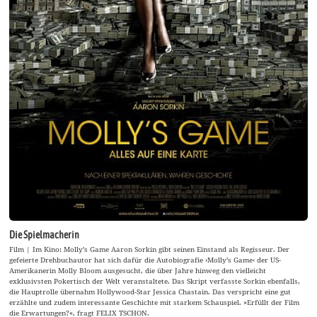
Die Spielmacherin
Film | Im Kino: Molly’s Game Aaron Sorkin gibt seinen Einstand als Regisseur. Der
gefeierte Drehbuchautor hat sich dafür die Autobiografie ›Molly’s Game‹ der US-
Amerikanerin Molly Bloom ausgesucht, die über Jahre hinweg den vielleicht
exklusivsten Pokertisch der Welt veranstaltete. Das Skript verfasste Sorkin ebenfalls,
die Hauptrolle übernahm Hollywood-Star Jessica Chastain. Das verspricht eine gut
erzählte und zudem interessante Geschichte mit starkem Schauspiel. »Erfüllt der Film
die Erwartungen?«, fragt FELIX TSCHON.