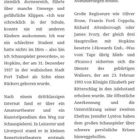
Nominierungen erhielt.
ziemlich dornenreich, führte
über manche Umwege und
Große Regisseure wie Oliver
gefährliche Klippen. »Ich war
Stone, Francis Ford Coppola,
schrecklich in der Schule,
Richard Attenborough oder
konnte nie mit anderen
James Ivory, der gleich drei
Kindern auskommen. Ich war
Hauptrollen mit Hopkins
ein schlechter Student und
besetzte (›Howards End‹, ›Was
hatte nichts im Hirn – also bin
vom Tage übrig blieb‹ und
ich Schauspieler geworden«, so
›Picasso‹) sicherten sich die
Hopkins, der am 31. Dezember
Dienste des gebürtigen
1937 in der walisischen Stadt
Walisers, der am 23. Februar
Port Talbot als Sohn eines
1993 von Königin Elizabeth per
Bäckers geboren wurde.
Ritterschlag in den Adelsstand
erhoben wurde. Die öffentliche
Nach einem drittklassigen
Anerkennung und die
Internat fand er über ein
Unterstützung seiner zweiten
Amateurtheater und ein
Ehefrau Jennifer Lynton haben
Kunststipendium den Weg zur
dem großen Schauspieler über
Schauspielerei. In Leicester und
schwere persönliche Krisen
Liverpool stand er in kleinen
hinweggeholfen.
Repertoiretheatern erstmals