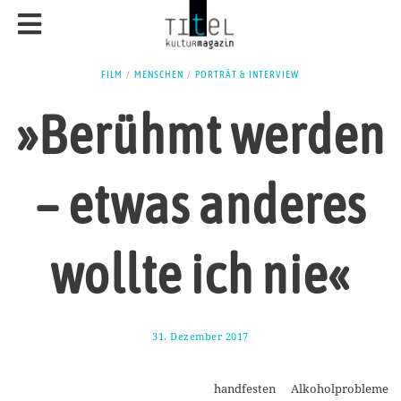
FILM
/
MENSCHEN
/
PORTRÄT & INTERVIEW
»Berühmt werden
– etwas anderes
wollte ich nie«
31. Dezember 2017
1
1
.
M
handfesten Alkoholprobleme
a