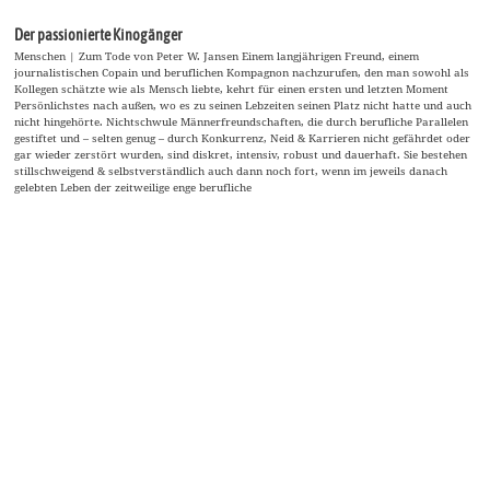
Der passionierte Kinogänger
Menschen | Zum Tode von Peter W. Jansen Einem langjährigen Freund, einem
journalistischen Copain und beruflichen Kompagnon nachzurufen, den man sowohl als
Kollegen schätzte wie als Mensch liebte, kehrt für einen ersten und letzten Moment
Persönlichstes nach außen, wo es zu seinen Lebzeiten seinen Platz nicht hatte und auch
nicht hingehörte. Nichtschwule Männerfreundschaften, die durch berufliche Parallelen
gestiftet und – selten genug – durch Konkurrenz, Neid & Karrieren nicht gefährdet oder
gar wieder zerstört wurden, sind diskret, intensiv, robust und dauerhaft. Sie bestehen
stillschweigend & selbstverständlich auch dann noch fort, wenn im jeweils danach
gelebten Leben der zeitweilige enge berufliche