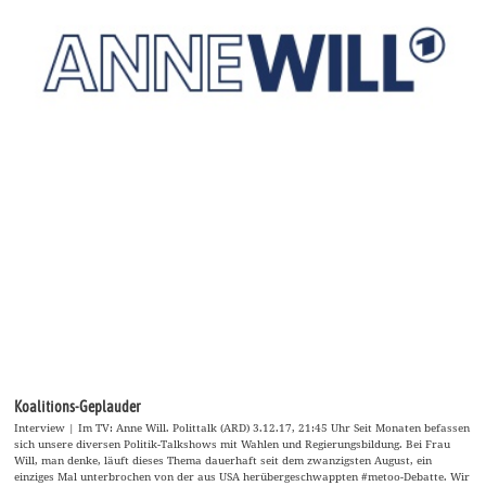
Koalitions-Geplauder
Interview | Im TV: Anne Will. Polittalk (ARD) 3.12.17, 21:45 Uhr Seit Monaten befassen
sich unsere diversen Politik-Talkshows mit Wahlen und Regierungsbildung. Bei Frau
Will, man denke, läuft dieses Thema dauerhaft seit dem zwanzigsten August, ein
einziges Mal unterbrochen von der aus USA herübergeschwappten #metoo-Debatte. Wir