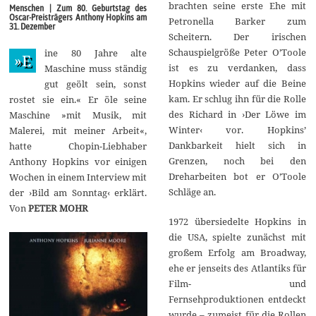
i
brachten seine erste Ehe mit
Menschen | Zum 80. Geburtstag des
2
Oscar-Preisträgers Anthony Hopkins am
Petronella Barker zum
0
31. Dezember
1
Scheitern. Der irischen
8
Schauspielgröße Peter O’Toole
ine 80 Jahre alte
»E
ist es zu verdanken, dass
Maschine muss ständig
Hopkins wieder auf die Beine
gut geölt sein, sonst
kam. Er schlug ihn für die Rolle
rostet sie ein.« Er öle seine
des Richard in ›Der Löwe im
Maschine »mit Musik, mit
Winter‹ vor. Hopkins’
Malerei, mit meiner Arbeit«,
Dankbarkeit hielt sich in
hatte Chopin-Liebhaber
Grenzen, noch bei den
Anthony Hopkins vor einigen
Dreharbeiten bot er O’Toole
Wochen in einem Interview mit
Schläge an.
der ›Bild am Sonntag‹ erklärt.
Von
PETER MOHR
1972 übersiedelte Hopkins in
die USA, spielte zunächst mit
großem Erfolg am Broadway,
ehe er jenseits des Atlantiks für
Film- und
Fernsehproduktionen entdeckt
wurde – zumeist für die Rollen