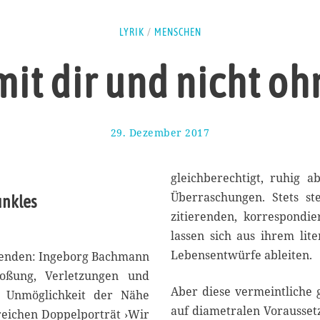
LYRIK
/
MENSCHEN
mit dir und nicht oh
29. Dezember 2017
1
1
.
M
gleichberechtigt, ruhig a
a
Überraschungen. Stets st
unkles
i
zitierenden, korrespondi
2
0
lassen sich aus ihrem lit
1
Lebensentwürfe ableiten.
genden: Ingeborg Bachmann
8
oßung, Verletzungen und
Aber diese vermeintliche g
e Unmöglichkeit der Nähe
auf diametralen Vorausset
nreichen Doppelporträt ›Wir