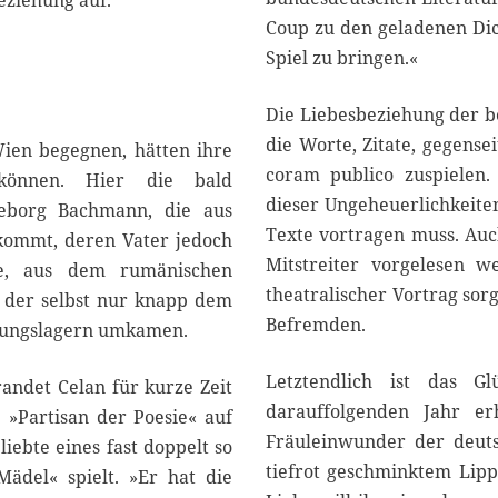
eziehung auf.
Coup zu den geladenen Dich
Spiel zu bringen.«
Die Liebesbeziehung der b
die Worte, Zitate, gegense
ien begegnen, hätten ihre
coram publico zuspielen
 können. Hier die bald
dieser Ungeheuerlichkeiten
geborg Bachmann, die aus
Texte vortragen muss. Auc
kommt, deren Vater jedoch
Mitstreiter vorgelesen 
re, aus dem rumänischen
theatralischer Vortrag so
, der selbst nur knapp dem
Befremden.
htungslagern umkamen.
Letztendlich ist das G
randet Celan für kurze Zeit
darauffolgenden Jahr er
e »Partisan der Poesie« auf
Fräuleinwunder der deuts
iebte eines fast doppelt so
tiefrot geschminktem Lippe
Mädel« spielt. »Er hat die