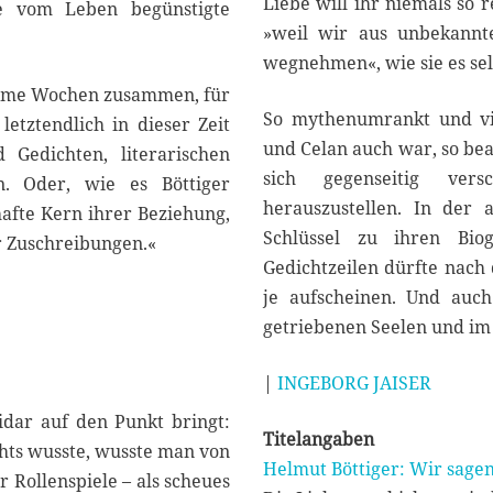
Liebe will ihr niemals so r
ine vom Leben begünstigte
»weil wir aus unbekannt
wegnehmen«, wie sie es sel
same Wochen zusammen, für
So mythenumrankt und vi
letztendlich in dieser Zeit
und Celan auch war, so bea
 Gedichten, literarischen
sich gegenseitig ver
n. Oder, wie es Böttiger
herauszustellen. In der 
afte Kern ihrer Beziehung,
Schlüssel zu ihren Bio
r Zuschreibungen.«
Gedichtzeilen dürfte nach
je aufscheinen. Und auc
getriebenen Seelen und i
|
INGEBORG JAISER
pidar auf den Punkt bringt:
Titelangaben
chts wusste, wusste man von
Helmut Böttiger: Wir sage
r Rollenspiele – als scheues