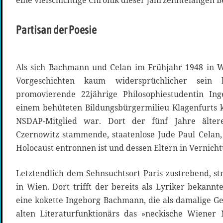
eine vielschichtige Chronik dieser jahrzehntelangen B
Partisan der Poesie
Als sich Bachmann und Celan im Frühjahr 1948 in W
Vorgeschichten kaum widersprüchlicher sein
promovierende 22jährige Philosophiestudentin In
einem behüteten Bildungsbürgermilieu Klagenfurts 
NSDAP-Mitglied war. Dort der fünf Jahre älte
Czernowitz stammende, staatenlose Jude Paul Celan
Holocaust entronnen ist und dessen Eltern in Vernic
Letztendlich dem Sehnsuchtsort Paris zustrebend, st
in Wien. Dort trifft der bereits als Lyriker bekannt
eine kokette Ingeborg Bachmann, die als damalige Gel
alten Literaturfunktionärs das »neckische Wiener 