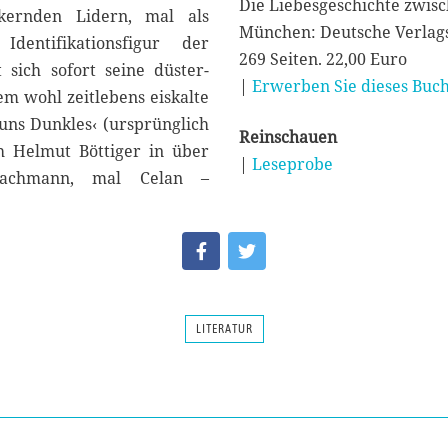
Die Liebesgeschichte zwis
kernden Lidern, mal als
München: Deutsche Verlags
dentifikationsfigur der
269 Seiten. 22,00 Euro
sich sofort seine düster-
|
Erwerben Sie dieses Buch
em wohl zeitlebens eiskalte
uns Dunkles‹ (ursprünglich
Reinschauen
ch Helmut Böttiger in über
|
Leseprobe
Bachmann, mal Celan –
LITERATUR