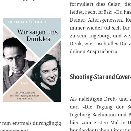
formuliert dies Celan, d
leidet, recht brüsk: »Du ha
Deiner Altersgenossen. K
immer wieder tut sich Dir
zu sein, Ingeborg, und wen
Denk, wie rasch alles Dir 
deinen Ansprüchen.«
Shooting-Star und Cover-
Als mächtigen Dreh- und A
dar. »Die Tagung der Sc
Ingeborg Bachmann und Pau
hier zum ersten Mal in D
er nun erstmals durchgängig
bundesdeutschen Literatur