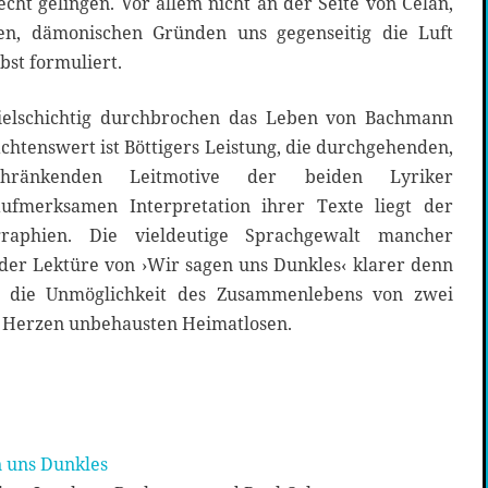
echt gelingen. Vor allem nicht an der Seite von Celan,
en, dämonischen Gründen uns gegenseitig die Luft
bst formuliert.
elschichtig durchbrochen das Leben von Bachmann
chtenswert ist Böttigers Leistung, die durchgehenden,
schränkenden Leitmotive der beiden Lyriker
aufmerksamen Interpretation ihrer Texte liegt der
graphien. Die vieldeutige Sprachgewalt mancher
 der Lektüre von ›Wir sagen uns Dunkles‹ klarer denn
h die Unmöglichkeit des Zusammenlebens von zwei
m Herzen unbehausten Heimatlosen.
n uns Dunkles