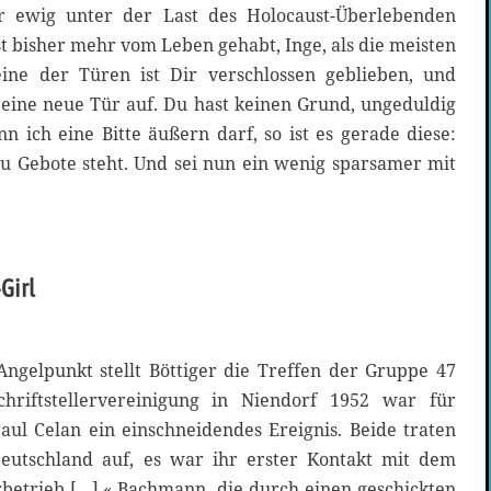
er ewig unter der Last des Holocaust-Überlebenden
st bisher mehr vom Leben gehabt, Inge, als die meisten
eine der Türen ist Dir verschlossen geblieben, und
 eine neue Tür auf. Du hast keinen Grund, ungeduldig
n ich eine Bitte äußern darf, so ist es gerade diese:
zu Gebote steht. Und sei nun ein wenig sparsamer mit
Girl
ngelpunkt stellt Böttiger die Treffen der Gruppe 47
hriftstellervereinigung in Niendorf 1952 war für
l Celan ein einschneidendes Ereignis. Beide traten
eutschland auf, es war ihr erster Kontakt mit dem
betrieb […].« Bachmann, die durch einen geschickten