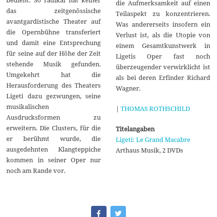
die Aufmerksamkeit auf einen
das zeitgenössische
Teilaspekt zu konzentrieren.
avantgardistische Theater auf
Was andererseits insofern ein
die Opernbühne transferiert
Verlust ist, als die Utopie von
und damit eine Entsprechung
einem Gesamtkunstwerk in
für seine auf der Höhe der Zeit
Ligetis Oper fast noch
stehende Musik gefunden.
überzeugender verwirklicht ist
Umgekehrt hat die
als bei deren Erfinder Richard
Herausforderung des Theaters
Wagner.
Ligeti dazu gezwungen, seine
musikalischen
|
THOMAS ROTHSCHILD
Ausdrucksformen zu
erweitern. Die Clusters, für die
Titelangaben
er berühmt wurde, die
Ligeti: Le Grand Macabre
ausgedehnten Klangteppiche
Arthaus Musik, 2 DVDs
kommen in seiner Oper nur
noch am Rande vor.