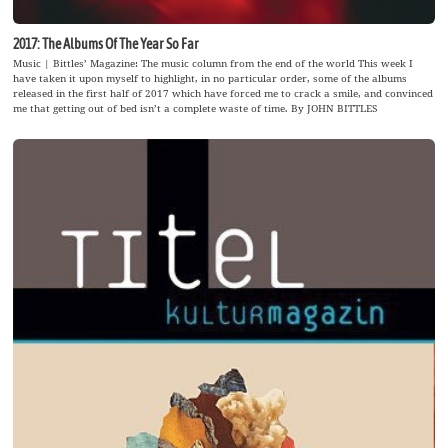
2017: The Albums Of The Year So Far
Music | Bittles’ Magazine: The music column from the end of the world This week I
have taken it upon myself to highlight, in no particular order, some of the albums
released in the first half of 2017 which have forced me to crack a smile, and convinced
me that getting out of bed isn’t a complete waste of time. By JOHN BITTLES