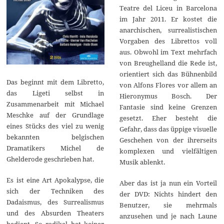
Teatre del Liceu in Barcelona
im Jahr 2011. Er kostet die
anarchischen, surrealistischen
Vorgaben des Librettos voll
aus. Obwohl im Text mehrfach
von Breughelland die Rede ist,
orientiert sich das Bühnenbild
Das beginnt mit dem Libretto,
von Alfons Flores vor allem an
das Ligeti selbst in
Hieronymus Bosch. Der
Zusammenarbeit mit Michael
Fantasie sind keine Grenzen
Meschke auf der Grundlage
gesetzt. Eher besteht die
eines Stücks des viel zu wenig
Gefahr, dass das üppige visuelle
bekannten belgischen
Geschehen von der ihrerseits
Dramatikers Michel de
komplexen und vielfältigen
Ghelderode geschrieben hat.
Musik ablenkt.
Es ist eine Art Apokalypse, die
Aber das ist ja nun ein Vorteil
sich der Techniken des
der DVD: Nichts hindert den
Dadaismus, des Surrealismus
Benutzer, sie mehrmals
und des Absurden Theaters
anzusehen und je nach Laune
bedient. So radikal hat keiner