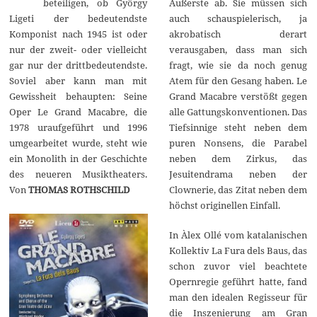
beteiligen, ob György
Äußerste ab. Sie müssen sich
2
0
Ligeti der bedeutendste
auch schauspielerisch, ja
2
Komponist nach 1945 ist oder
akrobatisch derart
0
nur der zweit- oder vielleicht
verausgaben, dass man sich
gar nur der drittbedeutendste.
fragt, wie sie da noch genug
Soviel aber kann man mit
Atem für den Gesang haben. Le
Gewissheit behaupten: Seine
Grand Macabre verstößt gegen
Oper Le Grand Macabre, die
alle Gattungskonventionen. Das
1978 uraufgeführt und 1996
Tiefsinnige steht neben dem
umgearbeitet wurde, steht wie
puren Nonsens, die Parabel
ein Monolith in der Geschichte
neben dem Zirkus, das
des neueren Musiktheaters.
Jesuitendrama neben der
Von
THOMAS ROTHSCHILD
Clownerie, das Zitat neben dem
höchst originellen Einfall.
In Àlex Ollé vom katalanischen
Kollektiv La Fura dels Baus, das
schon zuvor viel beachtete
Opernregie geführt hatte, fand
man den idealen Regisseur für
die Inszenierung am Gran