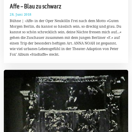
Affe – Blau zu schwarz
28. Juni 2018
2
.
Bühne | ›Affe‹ in der Oper Neukölln Frei nach dem Motto »Guten
J
Morgen Berlin, du kannst so hässlich sein, so dreckig und grau. Du
u
kannst so schön schrecklich sein, deine Nächte fressen mich auf…«
l
i
gehen die Zuschauer zusammen mit dem jungen Berliner »F.« auf
2
einen Trip der besonders heftigen Art. ANNA NOAH ist gespannt,
0
wie viel urbanes Lebensgefühl in der Theater-Adaption von Peter
1
8
Fox’ Album »Stadtaffe« steckt.