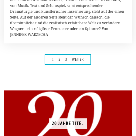
b
e
von Musik, Text und Schauspiel, samt entsprechender
r
Dramaturgie und künstlerischer Inszenierung, steht auf der einen
2
Seite. Auf der anderen Seite steht der Wunsch danach, die
0
übersinnliche und die realistisch erfahrbare Welt zu verändern.
1
5
Wagner – ein religiöser Erneuerer oder ein Spinner? Von
JENNIFER WARZECHA
1
2
3
WEITER
20 JAHRE TITEL