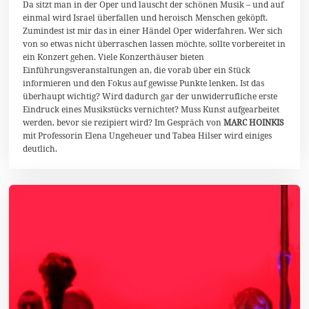
g
Da sitzt man in der Oper und lauscht der schönen Musik – und auf
u
einmal wird Israel überfallen und heroisch Menschen geköpft.
s
Zumindest ist mir das in einer Händel Oper widerfahren. Wer sich
t
von so etwas nicht überraschen lassen möchte, sollte vorbereitet in
2
0
ein Konzert gehen. Viele Konzerthäuser bieten
2
Einführungsveranstaltungen an, die vorab über ein Stück
5
informieren und den Fokus auf gewisse Punkte lenken. Ist das
überhaupt wichtig? Wird dadurch gar der unwiderrufliche erste
Eindruck eines Musikstücks vernichtet? Muss Kunst aufgearbeitet
werden, bevor sie rezipiert wird? Im Gespräch von
MARC HOINKIS
mit Professorin Elena Ungeheuer und Tabea Hilser wird einiges
deutlich.