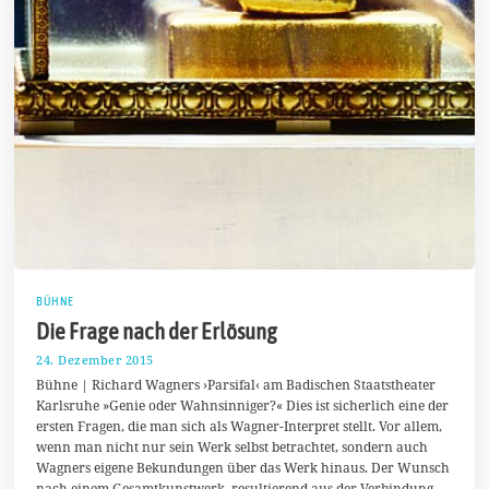
BÜHNE
Die Frage nach der Erlösung
24. Dezember 2015
2
3
Bühne | Richard Wagners ›Parsifal‹ am Badischen Staatstheater
.
Karlsruhe »Genie oder Wahnsinniger?« Dies ist sicherlich eine der
D
ersten Fragen, die man sich als Wagner-Interpret stellt. Vor allem,
e
z
wenn man nicht nur sein Werk selbst betrachtet, sondern auch
e
Wagners eigene Bekundungen über das Werk hinaus. Der Wunsch
m
nach einem Gesamtkunstwerk, resultierend aus der Verbindung