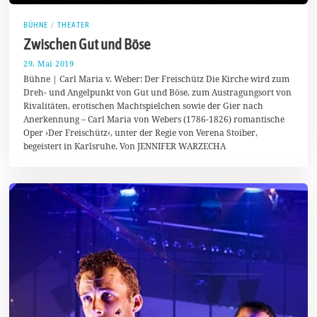
BÜHNE
/
THEATER
Zwischen Gut und Böse
29. Mai 2019
1
.
Bühne | Carl Maria v. Weber: Der Freischütz Die Kirche wird zum
J
Dreh- und Angelpunkt von Gut und Böse, zum Austragungsort von
u
Rivalitäten, erotischen Machtspielchen sowie der Gier nach
n
i
Anerkennung – Carl Maria von Webers (1786-1826) romantische
2
Oper ›Der Freischütz‹, unter der Regie von Verena Stoiber,
0
begeistert in Karlsruhe. Von JENNIFER WARZECHA
1
9