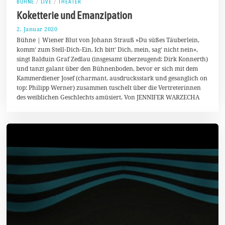
BÜHNE
/
LIVE
/
THEATER
Koketterie und Emanzipation
2. Januar 2020
5
.
Bühne | Wiener Blut von Johann Strauß »Du süßes Täuberlein,
J
komm‘ zum Stell-Dich-Ein. Ich bitt‘ Dich, mein, sag‘ nicht nein«,
a
singt Balduin Graf Zedlau (insgesamt überzeugend: Dirk Konnerth)
n
u
und tanzt galant über den Bühnenboden, bevor er sich mit dem
a
Kammerdiener Josef (charmant, ausdrucksstark und gesanglich on
r
top: Philipp Werner) zusammen tuschelt über die Vertreterinnen
2
0
des weiblichen Geschlechts amüsiert. Von JENNIFER WARZECHA
2
0