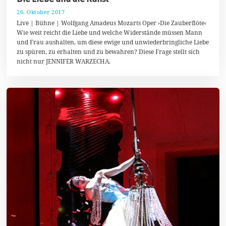
26. Oktober 2017
7
.
Live | Bühne | Wolfgang Amadeus Mozarts Oper ›Die Zauberflöte‹
M
Wie weit reicht die Liebe und welche Widerstände müssen Mann
ä
und Frau aushalten, um diese ewige und unwiederbringliche Liebe
r
z
zu spüren, zu erhalten und zu bewahren? Diese Frage stellt sich
2
nicht nur JENNIFER WARZECHA.
0
1
9