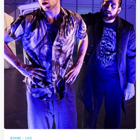
BÜHNE
/
LIVE