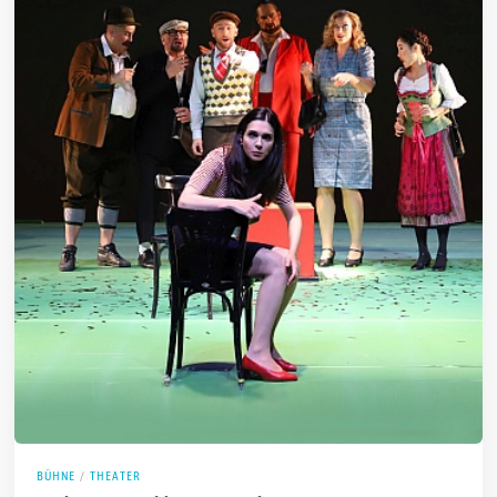
BÜHNE
/
THEATER