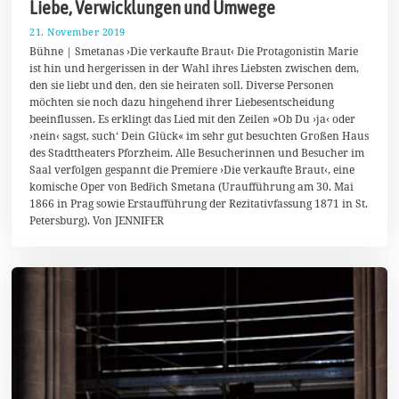
Liebe, Verwicklungen und Umwege
21. November 2019
2
5
Bühne | Smetanas ›Die verkaufte Braut‹ Die Protagonistin Marie
.
ist hin und hergerissen in der Wahl ihres Liebsten zwischen dem,
N
den sie liebt und den, den sie heiraten soll. Diverse Personen
o
v
möchten sie noch dazu hingehend ihrer Liebesentscheidung
e
beeinflussen. Es erklingt das Lied mit den Zeilen »Ob Du ›ja‹ oder
m
›nein‹ sagst, such‘ Dein Glück« im sehr gut besuchten Großen Haus
b
e
des Stadttheaters Pforzheim. Alle Besucherinnen und Besucher im
r
Saal verfolgen gespannt die Premiere ›Die verkaufte Braut‹, eine
2
komische Oper von Bedřich Smetana (Uraufführung am 30. Mai
0
1866 in Prag sowie Erstaufführung der Rezitativfassung 1871 in St.
1
9
Petersburg). Von JENNIFER