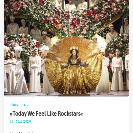
BÜHNE
/
LIVE
»Today We Feel Like Rockstars«
28. Mai 2026
8
.
J