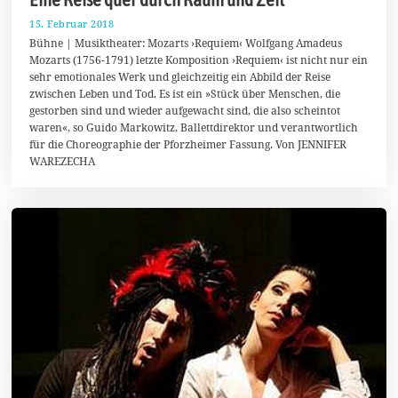
15. Februar 2018
1
1
Bühne | Musiktheater: Mozarts ›Requiem‹ Wolfgang Amadeus
.
Mozarts (1756-1791) letzte Komposition ›Requiem‹ ist nicht nur ein
M
sehr emotionales Werk und gleichzeitig ein Abbild der Reise
a
i
zwischen Leben und Tod. Es ist ein »Stück über Menschen, die
2
gestorben sind und wieder aufgewacht sind, die also scheintot
0
waren«, so Guido Markowitz, Ballettdirektor und verantwortlich
1
8
für die Choreographie der Pforzheimer Fassung. Von JENNIFER
WAREZECHA