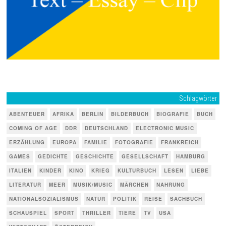
Schlagwörter
ABENTEUER
AFRIKA
BERLIN
BILDERBUCH
BIOGRAFIE
BUCH
COMING OF AGE
DDR
DEUTSCHLAND
ELECTRONIC MUSIC
ERZÄHLUNG
EUROPA
FAMILIE
FOTOGRAFIE
FRANKREICH
GAMES
GEDICHTE
GESCHICHTE
GESELLSCHAFT
HAMBURG
ITALIEN
KINDER
KINO
KRIEG
KULTURBUCH
LESEN
LIEBE
LITERATUR
MEER
MUSIK/MUSIC
MÄRCHEN
NAHRUNG
NATIONALSOZIALISMUS
NATUR
POLITIK
REISE
SACHBUCH
SCHAUSPIEL
SPORT
THRILLER
TIERE
TV
USA