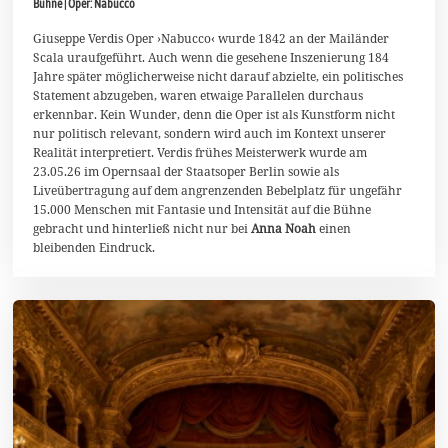
Bühne | Oper: Nabucco
u
n
i
Giuseppe Verdis Oper ›Nabucco‹ wurde 1842 an der Mailänder
2
Scala uraufgeführt. Auch wenn die gesehene Inszenierung 184
0
Jahre später möglicherweise nicht darauf abzielte, ein politisches
2
Statement abzugeben, waren etwaige Parallelen durchaus
6
erkennbar. Kein Wunder, denn die Oper ist als Kunstform nicht
nur politisch relevant, sondern wird auch im Kontext unserer
Realität interpretiert. Verdis frühes Meisterwerk wurde am
23.05.26 im Opernsaal der Staatsoper Berlin sowie als
Liveübertragung auf dem angrenzenden Bebelplatz für ungefähr
15.000 Menschen mit Fantasie und Intensität auf die Bühne
gebracht und hinterließ nicht nur bei
Anna Noah
einen
bleibenden Eindruck.