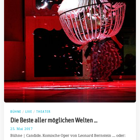
BÜHNE
/
LIVE
/
THEATER
Die Beste aller möglichen Welten …
25. Mai 2017
9
.
Bühne | Candide. Komische Oper von Leonard Bernstein … oder:
O