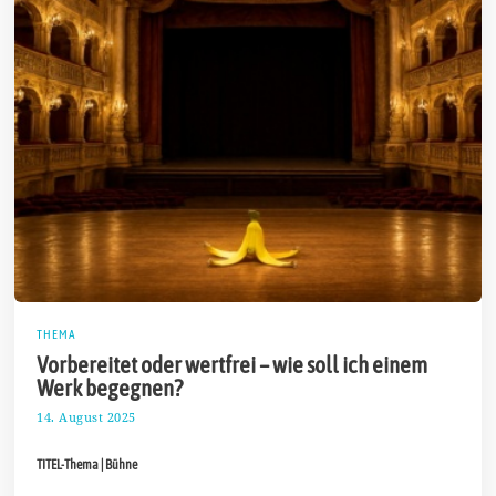
THEMA
Vorbereitet oder wertfrei – wie soll ich einem
Werk begegnen?
14. August 2025
2
4
.
TITEL-Thema | Bühne
A
u