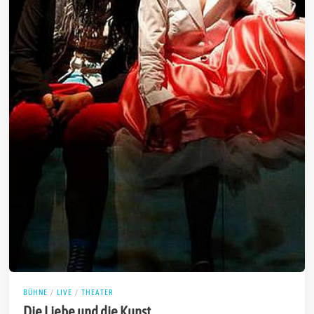
BÜHNE
/
LIVE
/
THEATER
Die Liebe und die Kunst