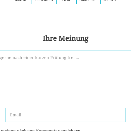
DRAMA
EIFERSUCHT
LIEBE
MÄRCHEN
SCHULD
Ihre Meinung
r meinen nächsten Kommentar speichern.