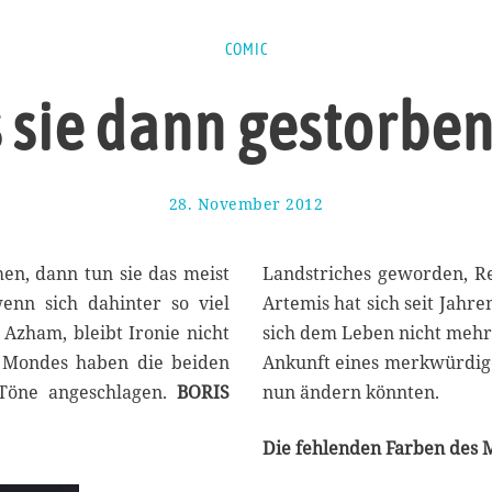
COMIC
s sie dann gestorben
28. November 2012
1
7
.
M
n, dann tun sie das meist
Landstriches geworden, Re
ä
enn sich dahinter so viel
Artemis hat sich seit Jahr
r
 Azham, bleibt Ironie nicht
sich dem Leben nicht mehr s
z
2
s Mondes haben die beiden
Ankunft eines merkwürdigen
0
Töne angeschlagen.
BORIS
nun ändern könnten.
1
4
Die fehlenden Farben des 