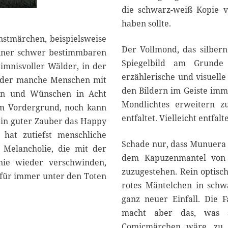
die schwarz-weiß Kopie v
haben sollte.
nstmärchen, beispielsweise
Der Vollmond, das silbern
 einer schwer bestimmbaren
Spiegelbild am Grunde 
imnisvoller Wälder, in der
erzählerische und visuelle
n der manche Menschen mit
den Bildern im Geiste imm
en und Wünschen in Acht
Mondlichtes erweitern z
m Vordergrund, noch kann
entfaltet. Vielleicht entfa
ein guter Zauber das Happy
hat zutiefst menschliche
Schade nur, dass Munuera 
 Melancholie, die mit der
dem Kapuzenmantel von 
 nie wieder verschwinden,
zuzugestehen. Rein optisch
 für immer unter den Toten
rotes Mäntelchen in schw
ganz neuer Einfall. Die 
macht aber das, was so
Comicmärchen wäre, zu 