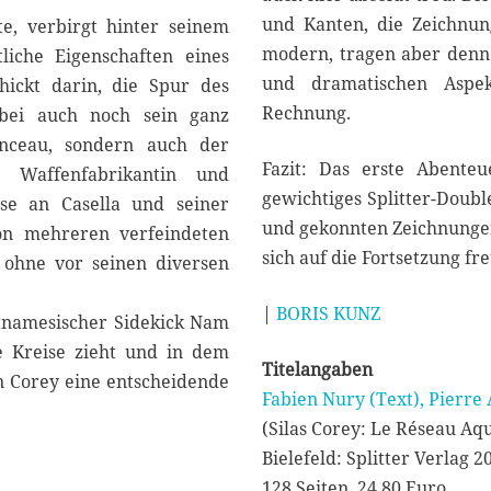
und Kanten, die Zeichnun
te, verbirgt hinter seinem
modern, tragen aber denn
liche Eigenschaften eines
und dramatischen Aspek
chickt darin, die Spur des
Rechnung.
bei auch noch sein ganz
enceau, sondern auch der
Fazit: Das erste Abenteu
e Waffenfabrikantin und
gewichtiges Splitter-Doubl
se an Casella und seiner
und gekonnten Zeichnungen
von mehreren verfeindeten
sich auf die Fortsetzung fr
, ohne vor seinen diversen
|
BORIS KUNZ
etnamesischer Sidekick Nam
e Kreise zieht und in dem
Titelangaben
n Corey eine entscheidende
Fabien Nury (Text), Pierre 
(Silas Corey: Le Réseau Aq
Bielefeld: Splitter Verlag 2
128 Seiten, 24,80 Euro