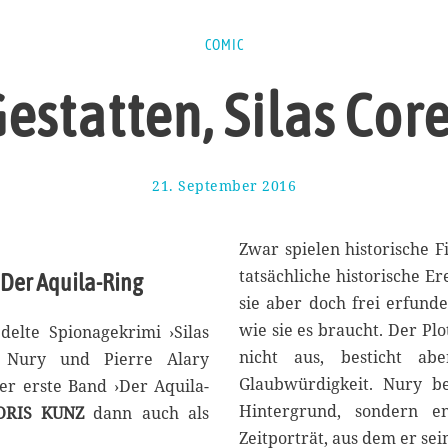
COMIC
estatten, Silas Cor
21. September 2016
2
6
.
S
Zwar spielen historische 
e
tatsächliche historische Er
: Der Aquila-Ring
p
sie aber doch frei erfunde
t
e
wie sie es braucht. Der Pl
delte Spionagekrimi ›Silas
m
nicht aus, besticht ab
n Nury und Pierre Alary
b
Glaubwürdigkeit. Nury be
er erste Band ›Der Aquila-
e
r
Hintergrund, sondern en
ORIS KUNZ
dann auch als
2
Zeitporträt, aus dem er se
0