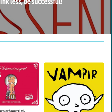
ink less, be successful!
ern schmutzig!«