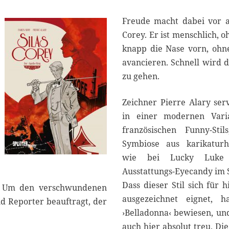
1
6
Freude macht dabei vor a
Corey. Er ist menschlich, 
knapp die Nase vorn, ohn
avancieren. Schnell wird d
zu gehen.
Zeichner Pierre Alary serv
in einer modernen Varia
französischen Funny-Sti
Symbiose aus karikaturh
wie bei Lucky Luke
Ausstattungs-Eyecandy im S
Dass dieser Stil sich für h
a. Um den verschwundenen
ausgezeichnet eignet, h
nd Reporter beauftragt, der
›Belladonna‹ bewiesen, und
auch hier absolut treu. Di