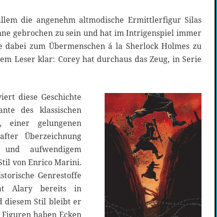
llem die angenehm altmodische Ermittlerfigur Silas
ohne gebrochen zu sein und hat im Intrigenspiel immer
e dabei zum Übermenschen á la Sherlock Holmes zu
em Leser klar: Corey hat durchaus das Zeug, in Serie
iert diese Geschichte
nte des klassischen
ls, einer gelungenen
after Überzeichnung
 und aufwendigem
til von Enrico Marini.
istorische Genrestoffe
at Alary bereits in
 diesem Stil bleibt er
e Figuren haben Ecken