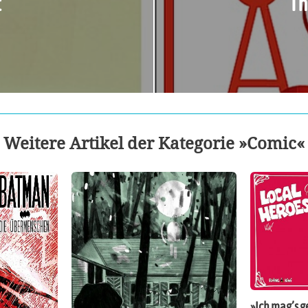
t
Th
Weitere Artikel der Kategorie »Comic«
»Ich mag’s g