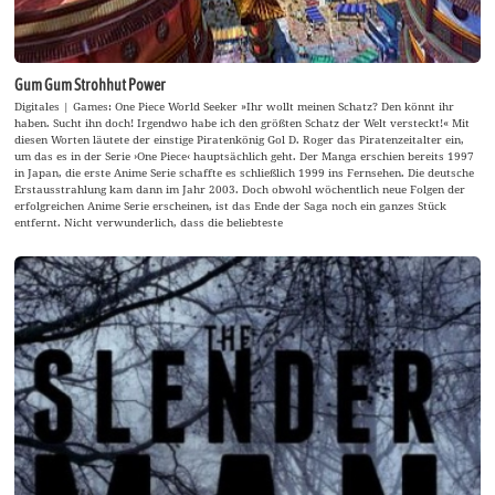
Gum Gum Strohhut Power
Digitales | Games: One Piece World Seeker »Ihr wollt meinen Schatz? Den könnt ihr
haben. Sucht ihn doch! Irgendwo habe ich den größten Schatz der Welt versteckt!« Mit
diesen Worten läutete der einstige Piratenkönig Gol D. Roger das Piratenzeitalter ein,
um das es in der Serie ›One Piece‹ hauptsächlich geht. Der Manga erschien bereits 1997
in Japan, die erste Anime Serie schaffte es schließlich 1999 ins Fernsehen. Die deutsche
Erstausstrahlung kam dann im Jahr 2003. Doch obwohl wöchentlich neue Folgen der
erfolgreichen Anime Serie erscheinen, ist das Ende der Saga noch ein ganzes Stück
entfernt. Nicht verwunderlich, dass die beliebteste