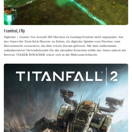
I control, I fly
Digitales | Games: Ion Assault HD Obschon zu Gaming-Urzeiten nicht unpopulär, hat
das Genre der Zwei-Stick-Shooter zu Zeiten, als digitales Spielen vom Nischen- zum
Massenmarkt avancierte, ein eher tristes Dasein gefristet. Mit dem Aufkommen
onlinebasierter Vertriebskanäle für die aktuellen Konsolen erlebt das Genre jedoch ein
Revival. VOLKER BONACKER stürzt sich in die Weltraum-Schlacht.