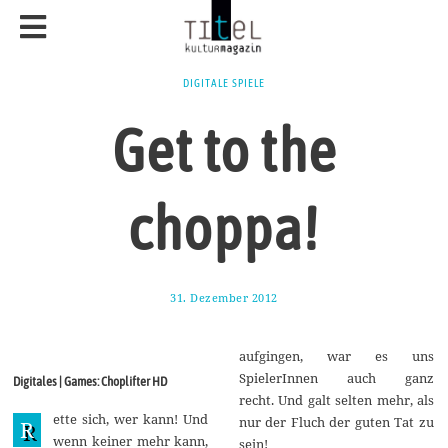
DIGITALE SPIELE
Get to the
choppa!
31. Dezember 2012
2
3
.
S
aufgingen, war es uns
e
p
SpielerInnen auch ganz
Digitales | Games: Choplifter HD
t
recht. Und galt selten mehr, als
e
ette sich, wer kann! Und
m
nur der Fluch der guten Tat zu
R
b
wenn keiner mehr kann,
sein!
e