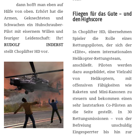
dann hofft man eben auf
r
2
Hilfe von oben. Erhört hat die
Fliegen für das Gute – und
0
Armen, Geknechteten und
1
den Highscore
7
Schwachen ein Hubschrauber-
Pilot mit eisernem Willen und
In Choplifter HD, übernehmen
feuriger Leidenschaft: Ihr!
Spieler die Rolle eines
RUDOLF INDERST
Rettungspiloten, der sich der
stellt Choplifter HD vor.
»Elite«, einem internationalen
Helikopter-Rettungsteam,
anschließt. Piloten werden
dazu ausgebildet, eine Vielzahl
von Helikoptern, mit
offensiven Fähigkeiten wie
Raketen und Mini-Kanonen zu
steuern und bekommen einen
sehr lautstarken Co-Piloten an
die Seite gestellt. In 30
Rettungsmissionen – von der
Befreiung unschuldig
Eingesperrter bis hin zur