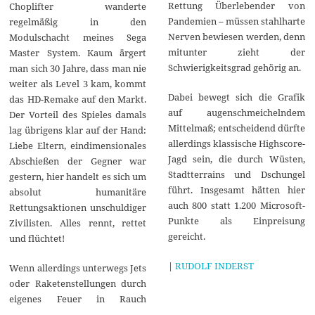
Rettung Überlebender von
Choplifter wanderte
Pandemien – müssen stahlharte
regelmäßig in den
Nerven bewiesen werden, denn
Modulschacht meines Sega
mitunter zieht der
Master System. Kaum ärgert
Schwierigkeitsgrad gehörig an.
man sich 30 Jahre, dass man nie
weiter als Level 3 kam, kommt
Dabei bewegt sich die Grafik
das HD-Remake auf den Markt.
auf augenschmeichelndem
Der Vorteil des Spieles damals
Mittelmaß; entscheidend dürfte
lag übrigens klar auf der Hand:
allerdings klassische Highscore-
Liebe Eltern, eindimensionales
Jagd sein, die durch Wüsten,
Abschießen der Gegner war
Stadtterrains und Dschungel
gestern, hier handelt es sich um
führt. Insgesamt hätten hier
absolut humanitäre
auch 800 statt 1.200 Microsoft-
Rettungsaktionen unschuldiger
Punkte als Einpreisung
Zivilisten. Alles rennt, rettet
gereicht.
und flüchtet!
|
RUDOLF INDERST
Wenn allerdings unterwegs Jets
oder Raketenstellungen durch
eigenes Feuer in Rauch