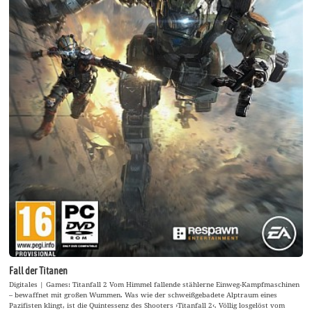
Fall der Titanen
Digitales | Games: Titanfall 2 Vom Himmel fallende stählerne Einweg-Kampfmaschinen
– bewaffnet mit großen Wummen. Was wie der schweißgebadete Alptraum eines
Pazifisten klingt, ist die Quintessenz des Shooters ›Titanfall 2‹. Völlig losgelöst vom