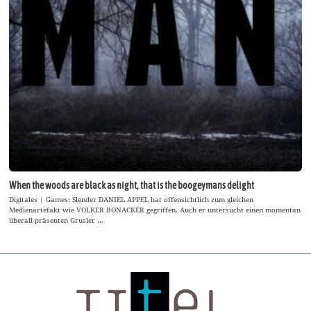
When the woods are black as night, that is the boogeymans delight
Digitales | Games: Slender DANIEL APPEL hat offensichtlich zum gleichen
Medienartefakt wie VOLKER BONACKER gegriffen. Auch er untersucht einen momentan
überall präsenten Grusler …