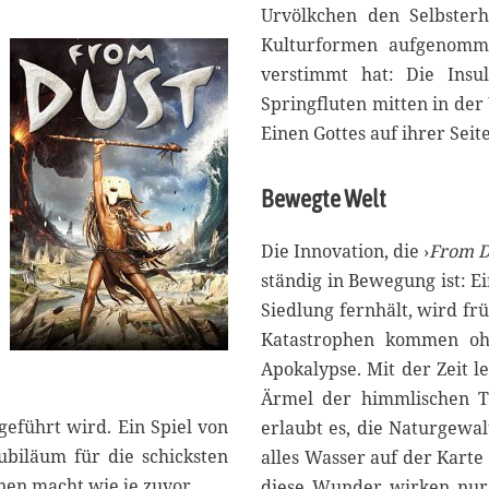
Urvölkchen den Selbsterha
1
7
Kulturformen aufgenomme
verstimmt hat: Die Insu
Springfluten mitten in der 
Einen Gottes auf ihrer Seit
Bewegte Welt
Die Innovation, die ›
From D
ständig in Bewegung ist: E
Siedlung fernhält, wird fr
Katastrophen kommen ohn
Apokalypse. Mit der Zeit l
Ärmel der himmlischen To
eführt wird. Ein Spiel von
erlaubt es, die Naturgewal
Jubiläum für die schicksten
alles Wasser auf der Karte 
en macht wie je zuvor.
diese Wunder wirken nur 