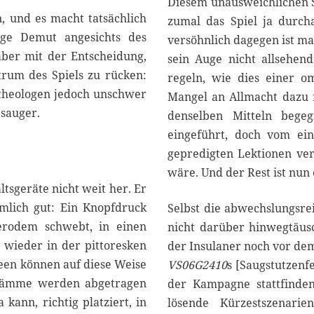
Diesem unausweichlichen S
, und es macht tatsächlich
zumal das Spiel ja durch
ge Demut angesichts des
versöhnlich dagegen ist m
aber mit der Entscheidung,
sein Auge nicht allsehend 
trum des Spiels zu rücken:
regeln, wie dies einer 
ytheologen jedoch unschwer
Mangel an Allmacht dazu f
bsauger.
denselben Mitteln bege
eingeführt, doch vom ei
gepredigten Lektionen ver
wäre. Und der Rest ist nun
tsgeräte nicht weit her. Er
mlich gut: Ein Knopfdruck
Selbst die abwechslungsre
gerodem schwebt, in einen
nicht darüber hinwegtäusc
e wieder in der pittoresken
der Insulaner noch vor d
Seen können auf diese Weise
VS06G2410
s [Saugstutzenfe
 Dämme werden abgetragen
der Kampagne stattfinden
kann, richtig platziert, in
lösende Kürzestszenari