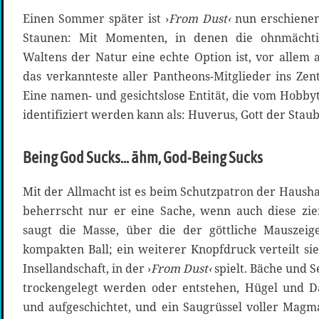
Einen Sommer später ist ›
From Dust‹
nun erschienen
Staunen: Mit Momenten, in denen die ohnmächti
Waltens der Natur eine echte Option ist, vor allem 
das verkannteste aller Pantheons-Mitglieder ins Zen
Eine namen- und gesichtslose Entität, die vom Hobb
identifiziert werden kann als: Huverus, Gott der Stau
Being God Sucks… ähm, God-Being Sucks
Mit der Allmacht ist es beim Schutzpatron der Haushal
beherrscht nur er eine Sache, wenn auch diese zie
saugt die Masse, über die der göttliche Mauszei
kompakten Ball; ein weiterer Knopfdruck verteilt si
Insellandschaft, in der ›
From Dust‹
spielt. Bäche und 
trockengelegt werden oder entstehen, Hügel und
und aufgeschichtet, und ein Saugrüssel voller Magma 