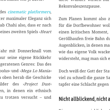
Rekonvaleszenzpause.
 des
cinematic platformers
,
ter maximaler Eleganz sich
Zum Planen kommt also zu
ab Chahi also, dass er nach
für die Dorfbewohner wollen
ines zweiten Spiels ›
Heart
einen kritischen Moment,
Geröllhaufen freie Bahn du
Augenblicken, in denen man
 Jahr mit Donnerknall vom
wie das eigene Volk wack
nur seine eigene Rückkehr
widersteht, mag man sich 
 geratenen Genres: Das des
polus‹
und ›
Mega Lo Mania‹
Doch weiß der Gott der Sta
on oben herab die Geschicke
viel zu schnell die ganze S
ilder des ›
Project Dust‹
tapfer eine Schlacht gegen 
nen, in denen ein ethnisch
zu trotzen versucht – und
Nicht allblickend, nicht