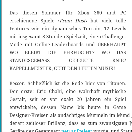
Das diesen Sommer für Xbox 360 und PC
erschienene Spiele ›
From Dust‹
hat viele tolle
Features wie ein dynamisches Terrain, 12 Levels
mit insgesamt 8 Stunden Spielzeit, einen Challenge-
Mode mit Online-Leaderboards und ÜBERHAUPT
WO BLEIBT DIE EHRFURCHT? WO DAS
STANDESGEMÄSS GEBEUGTE KNIE?
KAPPELLMEISTER, GEBT DEN LEUTEN MUSIK!
Besser. Schließlich ist die Rede hier von Titanen.
Der erste: Eric Chahi, eine wahrhaft mythische
Gestalt, seit er vor exakt 20 Jahren ein Spiel
entwickelte, dessen Name bis heute in Game
Designer-Kreisen als andächtiges Murmeln im Mund g
derart zeitloser Brillanz, dass es zum zwanzigsten 
Geräte der Gegenwart
neu aufgelegt
wurde, und Staun