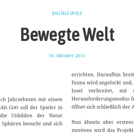
DIGITALE SPIELE
Bewegte Welt
10. Oktober 2011
2
3
.
S
errichten. Daraufhin brei
e
Fauna wird angelockt und, 
p
Insel verbreitet, mit
t
e
Herausforderungsmodus fre
ach Jahrzehnten mit einem
m
öffnet sich schließlich der
ls Gott soll der Spieler in
b
die Unbilden der Natur
e
r
Nun ähneln aber erstens 
e Sphären besucht und sich
2
zweitens wird das Projekt
0