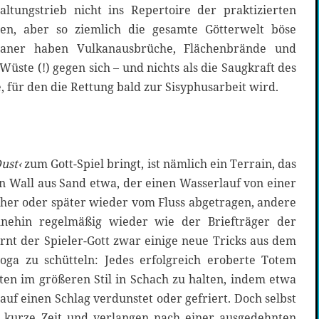
ltungstrieb nicht ins Repertoire der praktizierten
n, aber so ziemlich die gesamte Götterwelt böse
laner haben Vulkanausbrüche, Flächenbrände und
Wüste (!) gegen sich – und nichts als die Saugkraft des
e, für den die Rettung bald zur Sisyphusarbeit wird.
ust‹
zum Gott-Spiel bringt, ist nämlich ein Terrain, das
in Wall aus Sand etwa, der einen Wasserlauf von einer
üher oder später wieder vom Fluss abgetragen, andere
ehin regelmäßig wieder wie der Briefträger der
ernt der Spieler-Gott zwar einige neue Tricks aus dem
ga zu schütteln: Jedes erfolgreich eroberte Totem
ten im größeren Stil in Schach zu halten, indem etwa
auf einen Schlag verdunstet oder gefriert. Doch selbst
kurze Zeit und verlangen nach einer ausgedehnten