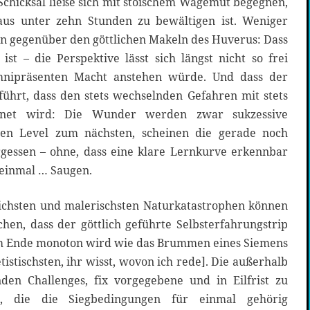
chicksal ließe sich mit stoischem Wagemut begegnen,
aus unter zehn Stunden zu bewältigen ist. Weniger
an gegenüber den göttlichen Makeln des Huverus: Dass
ist – die Perspektive lässt sich längst nicht so frei
omnipräsenten Macht anstehen würde. Und dass der
ührt, dass den stets wechselnden Gefahren mit stets
gnet wird: Die Wunder werden zwar sukzessive
nen Level zum nächsten, scheinen die gerade noch
gessen – ohne, dass eine klare Lernkurve erkennbar
 einmal … Saugen.
ichsten und malerischsten Naturkatastrophen können
hen, dass der göttlich geführte Selbsterfahrungstrip
em Ende monoton wird wie das Brummen eines Siemens
tistischsten, ihr wisst, wovon ich rede]. Die außerhalb
den Challenges, fix vorgegebene und in Eilfrist zu
en, die die Siegbedingungen für einmal gehörig