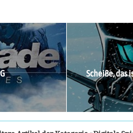
PG
Scheiße, das i