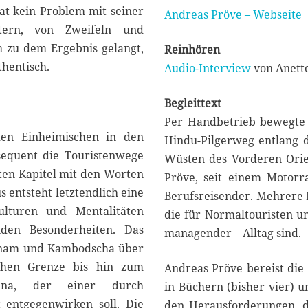
at kein Problem mit seiner
Andreas Pröve – Webseite
tern, von Zweifeln und
h zu dem Ergebnis gelangt,
Reinhören
thentisch.
Audio-Interview
von Anette
Begleittext
Per Handbetrieb bewegte 
den Einheimischen in den
Hindu-Pilgerweg entlang d
nsequent die Touristenwege
Wüsten des Vorderen Orien
tten Kapitel mit den Worten
Pröve, seit einem Motorra
s entsteht letztendlich eine
Berufsreisender. Mehrere 
ulturen und Mentalitäten
die für Normaltouristen un
nden Besonderheiten. Das
managender – Alltag sind.
etnam und Kambodscha über
schen Grenze bis hin zum
Andreas Pröve bereist die 
China, der einer durch
in Büchern (bisher vier) u
t entgegenwirken soll. Die
den Herausforderungen, di