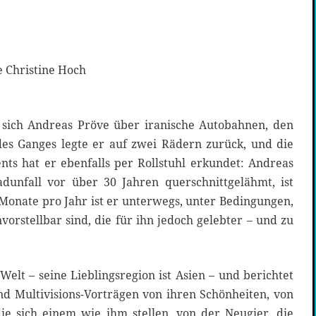
 Christine Hoch
sich Andreas Pröve über iranische Autobahnen, den
es Ganges legte er auf zwei Rädern zurück, und die
ts hat er ebenfalls per Rollstuhl erkundet: Andreas
dunfall vor über 30 Jahren querschnittgelähmt, ist
Monate pro Jahr ist er unterwegs, unter Bedingungen,
vorstellbar sind, die für ihn jedoch gelebter – und zu
Welt – seine Lieblingsregion ist Asien – und berichtet
nd Multivisions-Vorträgen von ihren Schönheiten, von
e sich einem wie ihm stellen, von der Neugier, die