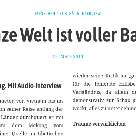
MENSCHEN
/
PORTRÄT & INTERVIEW
ze Welt ist voller B
15. März 2013
1
1
.
J
wieder seine Kritik an (ge
a
für die fehlende Hilfsbe
g. Mit Audio-Interview
n
Verständnis, da allein
u
a
demonstrativ zur Schau ge
meter von Vietnam bis ins
r
weckt, alles zu unternehm
n seiner Reise entlang der
2
e Länder durchquert er mit
0
1
Träume verwirklichen
r, um dem Mekong vom
4
ner Quelle im tibetischen