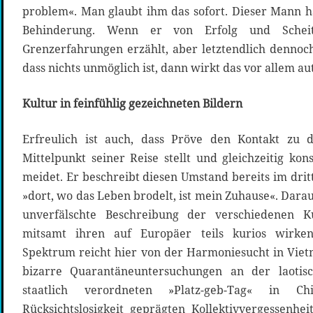
problem«. Man glaubt ihm das sofort. Dieser Mann h
Behinderung. Wenn er von Erfolg und Schei
Grenzerfahrungen erzählt, aber letztendlich dennoc
dass nichts unmöglich ist, dann wirkt das vor allem au
Kultur in feinfühlig gezeichneten Bildern
Erfreulich ist auch, dass Pröve den Kontakt zu 
Mittelpunkt seiner Reise stellt und gleichzeitig ko
meidet. Er beschreibt diesen Umstand bereits im dri
»dort, wo das Leben brodelt, ist mein Zuhause«. Darau
unverfälschte Beschreibung der verschiedenen K
mitsamt ihren auf Europäer teils kurios wirke
Spektrum reicht hier von der Harmoniesucht in Vi
bizarre Quarantäneuntersuchungen an der laoti
staatlich verordneten »Platz-geb-Tag« in 
Rücksichtslosigkeit geprägten Kollektivvergessenhei