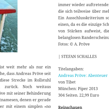
immer wieder auftretende
die sich teilweise über me
Ein Ausschlusskriterium s
einen, da es die einzige S
von Stärken aufweist, di
belanglosen Randerschein
Fotos: © A. Pröve
| STEFAN SCHALLES
ist weit mehr als nur ein
Titelangaben:
he, dass Andreas Pröve seit
Andreas Pröve: Abenteuer
diese Strecke im Rollstuhl
von Tibet
nd zurück. Noch weitaus
München: Piper 2013
röve mit seiner Behinderung
304 Seiten. 22,99 Euro
etnamesen, denen er gerade
t er mit einem simplen »no
Reinschauen