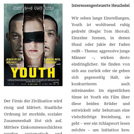
Interessengesteuerte Heuchelei
Wir sehen lange Einstellungen,
Youth ist wohltuend ruhig
gedreht (Regie: Tom Shoval).
Einzelne Szenen, in denen
Shaul oder Jakie der Faden
reißt – Thema: aggressive junge
Männer –, wirken desto
eindringlicher. Sie finden von
sich aus zurück oder sie geben
sich gegenseitig Halt, sie
konkurrieren auch
miteinander. Im eigentlichen
Sinne ist Youth ein Film über
Der Firnis der Zivilisation wird
diese beiden Brüder und
rissig und blättert. Staatliche
entwickelt sehr behutsam eine
Ordnung ist morbide, sozialer
vielschichtige Beziehung, es
Zusammenhalt löst sich auf.
geht – wer ein Schlagwort lesen
Mittlere Einkommensschichten
möchte – um Initiation bzw.
werden systematisch und