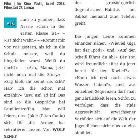
r
der – großbürgerlich
Film | Im Kino: Youth, Israel 2013;
u
Filmstart 23. Januar
dogmatischer Habitus – am
a
r
Sabbat niemand zum Telefon
aum zu glauben, dass
2
»K
greift.
0
Nessie schon in der
1
ersten Klasse ist.« –
4
Die jungen Leute kommen
»Ist nicht wahr.« – »Kommt mir
einander näher. »Wieviel Giga
vor wie gestern, als ich in die
hat der Ipod?« und: »Auf den
Schule musste, weil du
Scheiß fährst du ab?« Der Ton
hingefallen warst. Weißt du
wird freundlich: »Bist du jetzt
noch?« – »Ach, Mama, jetzt
bereit für den Knebel?« –
nicht noch mal die Story.« –
»Kann ich erst noch etwas
»Sag bloß, ihr kennt sie. Echt?
Wasser haben?«, und aus
Hab‘ ich die schon mal
einzelnen Sequenzen darf man
erzählt?« usw. usf. ad inf. Das
gar Zärtlichkeit lesen. Schön zu
sind so die Gespräche bei
verfolgen, dass die rüde
Familientreffen. Man will
Aggressivität erwachsener
feiern, dass Jakie (Eitan Cunio)
Vorbilder sich auf die Welt der
sich für die Armee hat
Jugendlichen nicht eins zu eins
rekrutieren lassen. Von
WOLF
abbildet.
SENFF