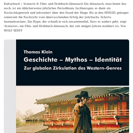
Kulturbuch | Scenario 8: Film- und Drehbuch-Almanach Ein Almanach, man kennt das
noch, ist ein üblicherweise jährliches Periodikum, fachbezogen, es dient als
Nachschlagewerk und informiert über den Stand der Dinge. Bis in den SPIEGEL gelangte
seinerzeit die Nachricht vom überraschenden Erfolg des Jahrbuchs ›Schotts
Sammelsurium‹. Ein Hype, der schnell in sich zusammenfiel. Dass es anders geht, zeigt
›Scenario‹, ein Film- und Drehbuch-Almanach, der seit einigen Jahren etabliert ist. Von
WOLF SENFF