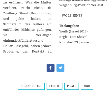
zu eröffnen. Was die Mutter
Wagenburg-Position verlässt.
verdient, reicht nicht. Die
Zwillinge Shaul (David Cunio)
| WOLF SENFF
und Jakie halten im
Schutzraum des Kellers ein
Titelangaben
entführtes Mädchen gefangen,
Youth (Israel 2013)
sie verlangen
Regie: Tom Shoval
einhundertfünfzigtausend
Kinostart 23. Januar
Dollar Lösegeld, haben jedoch
Probleme, den Kontakt zu
COMING OF AGE
FAMILIE
ISRAEL
KINO