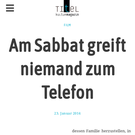
FILM
Am Sabbat greift
niemand zum
Telefon
23. Januar 2014
9
.
F
e
dessen Familie herzustellen, in
b