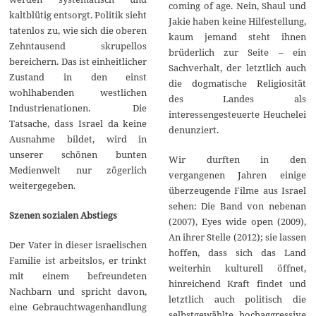
coming of age. Nein, Shaul und
kaltblütig entsorgt. Politik sieht
Jakie haben keine Hilfestellung,
tatenlos zu, wie sich die oberen
kaum jemand steht ihnen
Zehntausend skrupellos
brüderlich zur Seite – ein
bereichern. Das ist einheitlicher
Sachverhalt, der letztlich auch
Zustand in den einst
die dogmatische Religiosität
wohlhabenden westlichen
des Landes als
Industrienationen. Die
interessengesteuerte Heuchelei
Tatsache, dass Israel da keine
denunziert.
Ausnahme bildet, wird in
unserer schönen bunten
Wir durften in den
Medienwelt nur zögerlich
vergangenen Jahren einige
weitergegeben.
überzeugende Filme aus Israel
sehen: Die Band von nebenan
Szenen sozialen Abstiegs
(2007), Eyes wide open (2009),
An ihrer Stelle (2012); sie lassen
Der Vater in dieser israelischen
hoffen, dass sich das Land
Familie ist arbeitslos, er trinkt
weiterhin kulturell öffnet,
mit einem befreundeten
hinreichend Kraft findet und
Nachbarn und spricht davon,
letztlich auch politisch die
eine Gebrauchtwagenhandlung
selbstgewählte, hochaggressive