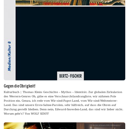
Gegen die Obrigkeit!
Kulturbuch | Thomas Klein: Geschichte – Mythos – Identität. Zur globalen Zirkulation
des Western-Genres Oh, gäbe es eine Verschnarchtlandrangliste, wir nähmen Pole
Position ein. Genau, ich rede vom Wir-sind-Papst-Land, vom Wir-sind-Weltmeister-
Land. Das sind unsere Erste-Sahne-Parolen, sehr hilfreich, auf dass die Ohren auf
Durchzug gestellt bleiben. Denn nein, Edward-Snowden-Land, das sind wir lieber nicht.
Worum geht’s? Von WOLF SENFF