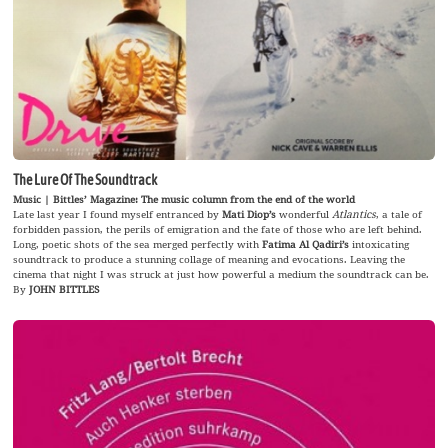
The Lure Of The Soundtrack
Music | Bittles’ Magazine: The music column from the end of the world
Late last year I found myself entranced by
Mati Diop’s
wonderful
Atlantics
, a tale of
forbidden passion, the perils of emigration and the fate of those who are left behind.
Long, poetic shots of the sea merged perfectly with
Fatima Al Qadiri’s
intoxicating
soundtrack to produce a stunning collage of meaning and evocations. Leaving the
cinema that night I was struck at just how powerful a medium the soundtrack can be.
By
JOHN BITTLES