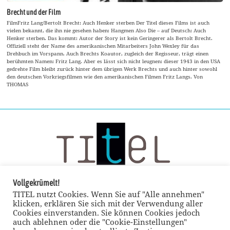
Brecht und der Film
FilmFritz Lang/Bertolt Brecht: Auch Henker sterben Der Titel dieses Films ist auch
vielen bekannt, die ihn nie gesehen haben: Hangmen Also Die – auf Deutsch: Auch
Henker sterben. Das kommt: Autor der Story ist kein Geringerer als Bertolt Brecht.
Offiziell steht der Name des amerikanischen Mitarbeiters John Wexley für das
Drehbuch im Vorspann. Auch Brechts Koautor, zugleich der Regisseur, trägt einen
berühmten Namen: Fritz Lang. Aber es lässt sich nicht leugnen: dieser 1943 in den USA
gedrehte Film bleibt zurück hinter dem übrigen Werk Brechts und auch hinter sowohl
den deutschen Vorkriegsfilmen wie den amerikanischen Filmen Fritz Langs. Von
THOMAS
Vollgekrümelt!
TITEL nutzt Cookies. Wenn Sie auf "Alle annehmen"
klicken, erklären Sie sich mit der Verwendung aller
Cookies einverstanden. Sie können Cookies jedoch
auch ablehnen oder die "Cookie-Einstellungen"