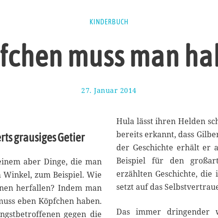
KINDERBUCH
fchen muss man ha
27. Januar 2014
1
7
.
A
Hula lässt ihren Helden sc
u
bereits erkannt, dass Gilbe
rts grausiges Getier
g
der Geschichte erhält er 
u
s
Beispiel für den großa
e einem aber Dinge, die man
t
erzählten Geschichte, die 
m Winkel, zum Beispiel. Wie
2
setzt auf das Selbstvertrau
inen herfallen? Indem man
0
1
 muss eben Köpfchen haben.
7
Das immer dringender w
gstbetroffenen gegen die