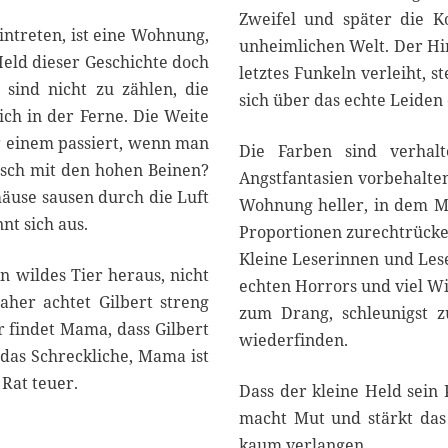
Zweifel und später die K
eintreten, ist eine Wohnung,
unheimlichen Welt. Der Hin
 Held dieser Geschichte doch
letztes Funkeln verleiht, 
 sind nicht zu zählen, die
sich über das echte Leiden 
ch in der Ferne. Die Weite
er einem passiert, wenn man
Die Farben sind verhalt
sch mit den hohen Beinen?
Angstfantasien vorbehalte
mäuse sausen durch die Luft
Wohnung heller, in dem Ma
nt sich aus.
Proportionen zurechtrücken.
Kleine Leserinnen und Les
in wildes Tier heraus, nicht
echten Horrors und viel Wit
her achtet Gilbert streng
zum Drang, schleunigst z
r findet Mama, dass Gilbert
wiederfinden.
 das Schreckliche, Mama ist
 Rat teuer.
Dass der kleine Held sein P
macht Mut und stärkt das
kaum verlangen.