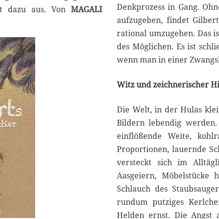
Denkprozess in Gang. Ohne
lt dazu aus. Von
MAGALI
aufzugeben, findet Gilber
rational umzugehen. Das is
des Möglichen. Es ist schl
wenn man in einer Zwangsl
Witz und zeichnerischer H
Die Welt, in der Hulas kle
Bildern lebendig werden.
einflößende Weite, kohl
Proportionen, lauernde Sc
versteckt sich im Alltä
Aasgeiern, Möbelstücke h
Schlauch des Staubsaugers
rundum putziges Kerlchen
Helden ernst. Die Angst 