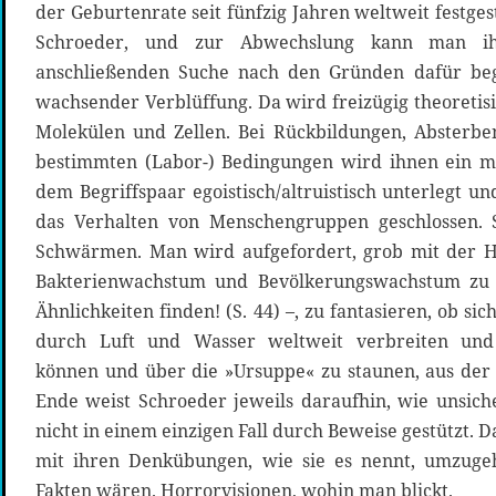
der Geburtenrate seit fünfzig Jahren weltweit festgest
Schroeder, und zur Abwechslung kann man ih
anschließenden Suche nach den Gründen dafür beg
wachsender Verblüffung. Da wird freizügig theoretis
Molekülen und Zellen. Bei Rückbildungen, Absterb
bestimmten (Labor-) Bedingungen wird ihnen ein mo
dem Begriffspaar egoistisch/altruistisch unterlegt u
das Verhalten von Menschengruppen geschlossen. S
Schwärmen. Man wird aufgefordert, grob mit der H
Bakterienwachstum und Bevölkerungswachstum zu 
Ähnlichkeiten finden! (S. 44) –, zu fantasieren, ob
durch Luft und Wasser weltweit verbreiten und
können und über die »Ursuppe« zu staunen, aus der
Ende weist Schroeder jeweils daraufhin, wie unsich
nicht in einem einzigen Fall durch Beweise gestützt. Da
mit ihren Denkübungen, wie sie es nennt, umzugehe
Fakten wären. Horrorvisionen, wohin man blickt.