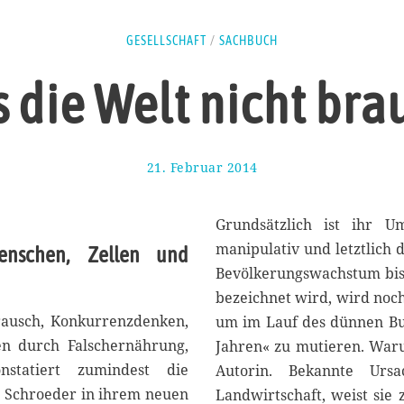
GESELLSCHAFT
/
SACHBUCH
 die Welt nicht bra
21. Februar 2014
1
7
.
A
Grundsätzlich ist ihr 
u
manipulativ und letztlich 
enschen, Zellen und
g
Bevölkerungswachstum bis 
u
s
bezeichnet wird, wird noch
t
ausch, Konkurrenzdenken,
um im Lauf des dünnen Bu
2
en durch Falschernährung,
Jahren« zu mutieren. Waru
0
1
statiert zumindest die
Autorin. Bekannte Ursa
7
e Schroeder in ihrem neuen
Landwirtschaft, weist sie