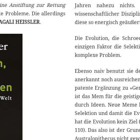
ne Anstiftung zur Rettung
Jahren nahezu nichts. 
le Probleme. Die allerdings
wissenschaftlicher Diszipl
AGALI HEISSLER
.
diese so energisch geäuße
Die Evolution, die Schroe
einzigen Faktor die Selekt
komplexe Problem.
Ebenso naiv benutzt sie d
anerkannt noch ausreichend
patente Ergänzung zu »Gen«
ist das Mem für die geistig
durch Ideen. Neue Meme k
Selektion und damit die Ev
hat die Evolution kein Ziel 
110). Das also ist der Gru
Australopithecus nicht gewo