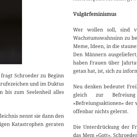
Vulgärfeminismus
Wer wollen soll, sind 
Wachstumswahnsinn zu bee
Meme, Ideen, in die staune
Den Männern ausgeliefert
haben Frauen über Jahrtau
getan hat, ist, sich zu info
, fragt Schroeder zu Beginn
usrufezeichen und im Duktus
Neu denken bedeutet Freih
n bis zum Seelenheil alles
gleich zur Befreiun
»Befreiungsaktionen« der w
offenbar nichts gelernt.
leichnis nennt sie dann den
tigen Katastrophen geraten
Die Unterdrückung der Fra
das Mem »Gott«. Schroeder