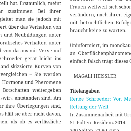
ellt hat. Erstaunlich, meint
Frauen weltweit sich scho
r zustimmen. Bei ihrer
verändern, nach ihren eig
leitet man sie jedoch mit
mit beträchtlichen Erfo
iert über das Verhalten von
braucht keine zu warten.
en und Neubildungen unter
ralisches Verhalten unter
Uninformiert, im monokaus
nd von da aus mit Verve auf
an Oberflächenphänomen
chroeder gerät leicht ins
einfach falsch trägt dieses
and skizzierte Kurven von
vergleichen – Sie werden
| MAGALI HEISSLER
 sich Hormone und Pheromene
 Botschaften weitergeben
Titelangaben
 »wir« entstanden sind. Am
Renée Schroeder: Von Men
er ihre Überlegungen sind,
Rettung der Welt
s hält sie aber nicht davon,
In Zusammenarbeit mit Urs
n, als ob es verlässliche
St. Pölten: Residenz 2014
200 Seiten. 21,90 Euro