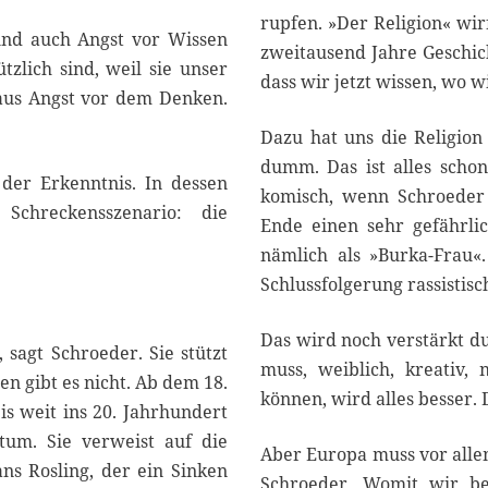
rupfen. »Der Religion« wir
und auch Angst vor Wissen
zweitausend Jahre Geschic
tzlich sind, weil sie unser
dass wir jetzt wissen, wo w
 aus Angst vor dem Denken.
Dazu hat uns die Religion
dumm. Das ist alles schon
 der Erkenntnis. In dessen
komisch, wenn Schroeder 
Schreckensszenario: die
Ende einen sehr gefährl
nämlich als »Burka-Frau«.
Schlussfolgerung rassistisc
Das wird noch verstärkt d
sagt Schroeder. Sie stützt
muss, weiblich, kreativ,
en gibt es nicht. Ab dem 18.
können, wird alles besser. 
s weit ins 20. Jahrhundert
tum. Sie verweist auf die
Aber Europa muss vor alle
ns Rosling, der ein Sinken
Schroeder. Womit wir bei