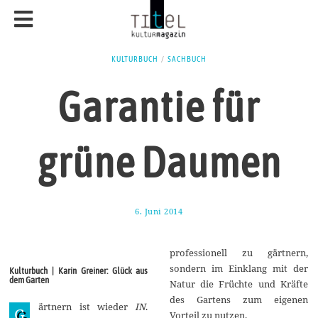
KULTURBUCH
/
SACHBUCH
Garantie für
grüne Daumen
6. Juni 2014
1
6
.
J
professionell zu gärtnern,
u
n
sondern im Einklang mit der
Kulturbuch | Karin Greiner: Glück aus
i
dem Garten
Natur die Früchte und Kräfte
2
0
des Gartens zum eigenen
ärtnern ist wieder
IN
.
1
G
Vorteil zu nutzen.
4