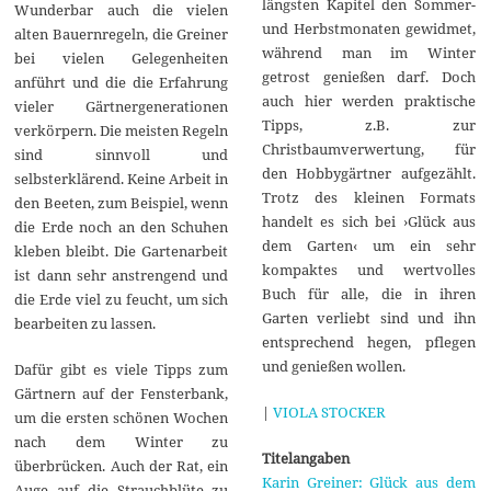
längsten Kapitel den Sommer-
Wunderbar auch die vielen
und Herbstmonaten gewidmet,
alten Bauernregeln, die Greiner
während man im Winter
bei vielen Gelegenheiten
getrost genießen darf. Doch
anführt und die die Erfahrung
auch hier werden praktische
vieler Gärtnergenerationen
Tipps, z.B. zur
verkörpern. Die meisten Regeln
Christbaumverwertung, für
sind sinnvoll und
den Hobbygärtner aufgezählt.
selbsterklärend. Keine Arbeit in
Trotz des kleinen Formats
den Beeten, zum Beispiel, wenn
handelt es sich bei ›Glück aus
die Erde noch an den Schuhen
dem Garten‹ um ein sehr
kleben bleibt. Die Gartenarbeit
kompaktes und wertvolles
ist dann sehr anstrengend und
Buch für alle, die in ihren
die Erde viel zu feucht, um sich
Garten verliebt sind und ihn
bearbeiten zu lassen.
entsprechend hegen, pflegen
und genießen wollen.
Dafür gibt es viele Tipps zum
Gärtnern auf der Fensterbank,
|
VIOLA STOCKER
um die ersten schönen Wochen
nach dem Winter zu
Titelangaben
überbrücken. Auch der Rat, ein
Karin Greiner: Glück aus dem
Auge auf die Strauchblüte zu