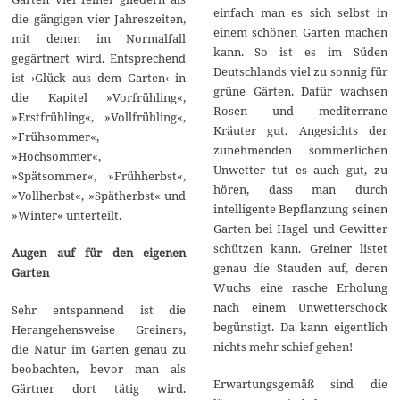
einfach man es sich selbst in
die gängigen vier Jahreszeiten,
einem schönen Garten machen
mit denen im Normalfall
kann. So ist es im Süden
gegärtnert wird. Entsprechend
Deutschlands viel zu sonnig für
ist ›Glück aus dem Garten‹ in
grüne Gärten. Dafür wachsen
die Kapitel »Vorfrühling«,
Rosen und mediterrane
»Erstfrühling«, »Vollfrühling«,
Kräuter gut. Angesichts der
»Frühsommer«,
zunehmenden sommerlichen
»Hochsommer«,
Unwetter tut es auch gut, zu
»Spätsommer«, »Frühherbst«,
hören, dass man durch
»Vollherbst«, »Spätherbst« und
intelligente Bepflanzung seinen
»Winter« unterteilt.
Garten bei Hagel und Gewitter
schützen kann. Greiner listet
Augen auf für den eigenen
genau die Stauden auf, deren
Garten
Wuchs eine rasche Erholung
nach einem Unwetterschock
Sehr entspannend ist die
begünstigt. Da kann eigentlich
Herangehensweise Greiners,
nichts mehr schief gehen!
die Natur im Garten genau zu
beobachten, bevor man als
Erwartungsgemäß sind die
Gärtner dort tätig wird.