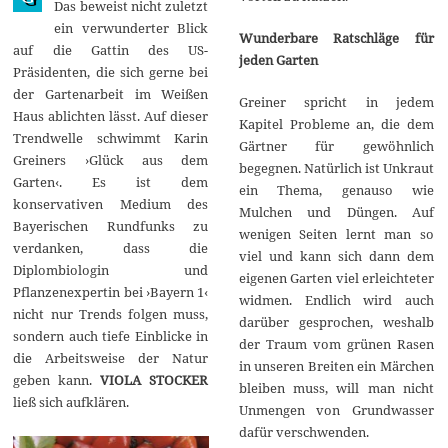
Das beweist nicht zuletzt
ein verwunderter Blick
Wunderbare Ratschläge für
auf die Gattin des US-
jeden Garten
Präsidenten, die sich gerne bei
der Gartenarbeit im Weißen
Greiner spricht in jedem
Haus ablichten lässt. Auf dieser
Kapitel Probleme an, die dem
Trendwelle schwimmt Karin
Gärtner für gewöhnlich
Greiners ›Glück aus dem
begegnen. Natürlich ist Unkraut
Garten‹. Es ist dem
ein Thema, genauso wie
konservativen Medium des
Mulchen und Düngen. Auf
Bayerischen Rundfunks zu
wenigen Seiten lernt man so
verdanken, dass die
viel und kann sich dann dem
Diplombiologin und
eigenen Garten viel erleichteter
Pflanzenexpertin bei ›Bayern 1‹
widmen. Endlich wird auch
nicht nur Trends folgen muss,
darüber gesprochen, weshalb
sondern auch tiefe Einblicke in
der Traum vom grünen Rasen
die Arbeitsweise der Natur
in unseren Breiten ein Märchen
geben kann.
VIOLA STOCKER
bleiben muss, will man nicht
ließ sich aufklären.
Unmengen von Grundwasser
dafür verschwenden.