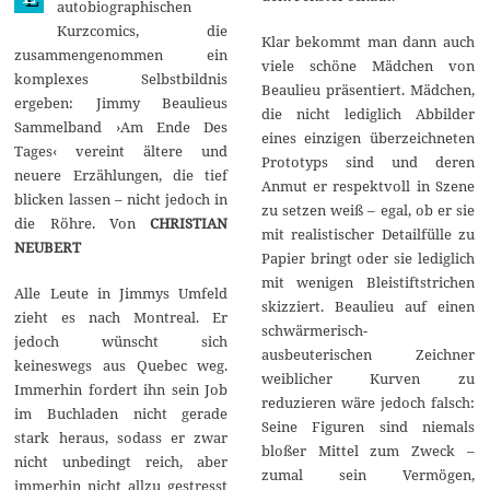
autobiographischen
1
Kurzcomics, die
4
Klar bekommt man dann auch
zusammengenommen ein
viele schöne Mädchen von
komplexes Selbstbildnis
Beaulieu präsentiert. Mädchen,
ergeben: Jimmy Beaulieus
die nicht lediglich Abbilder
Sammelband ›Am Ende Des
eines einzigen überzeichneten
Tages‹ vereint ältere und
Prototyps sind und deren
neuere Erzählungen, die tief
Anmut er respektvoll in Szene
blicken lassen – nicht jedoch in
zu setzen weiß – egal, ob er sie
die Röhre. Von
CHRISTIAN
mit realistischer Detailfülle zu
NEUBERT
Papier bringt oder sie lediglich
mit wenigen Bleistiftstrichen
Alle Leute in Jimmys Umfeld
skizziert. Beaulieu auf einen
zieht es nach Montreal. Er
schwärmerisch-
jedoch wünscht sich
ausbeuterischen Zeichner
keineswegs aus Quebec weg.
weiblicher Kurven zu
Immerhin fordert ihn sein Job
reduzieren wäre jedoch falsch:
im Buchladen nicht gerade
Seine Figuren sind niemals
stark heraus, sodass er zwar
bloßer Mittel zum Zweck –
nicht unbedingt reich, aber
zumal sein Vermögen,
immerhin nicht allzu gestresst