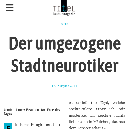
COMIC
Der umgezogene
Stadtneurotiker
13. August 2014
3
0
.
A
es schief. (…) Egal, welche
u
g
spektakuläre Story ich mir
Comic | Jimmy Beaulieu: Am Ende des
u
Tages
ausdenke, ich zeichne nichts
s
t
lieber als ein Mädchen, das aus
in loses Konglomerat an
2
E
dem Fenster schaut.«
0