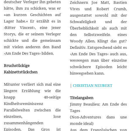
deutscher Verleger ihn gebeten
Zeichnern Joe Matt, Bastien
hätte, ihm zu schicken, was er
Vives und Robert Crumb,
»an kurzen Geschichten auf
ausgestattet sowohl mit der
Lager habe.« Er erzählt es in
Schwafeligkeit und der
›Ritter Vincent‹, eine jener
Überheblichkeit als auch mit
Storys, die er seinem Verleger
den Selbstzweifeln eines
schickte und die gemeinsam
Woody Allen. Klingt das gut?
mit vielen anderen den Band
Definitiv. Entsprechend sieht es
›Am Ende Des Tages‹ bilden.
›Am Ende Des Tages‹ auch aus,
weswegen man über einzelne
Bruchstückige
schwächere Episoden leicht
Kabinettstückchen
hinwegsehen kann.
Mitunter verliert sich mal eine
|
CHRISTIAN NEUBERT
längere Erzählung wie die
knapp 40-seitige
Titelangaben
Kindheitsreminiszenz
Jimmy Beaulieu: Am Ende des
Parallelwelten zwischen die
Tages
einzelnen, lose
(Non-Adventures dans une
zusammenhängenden
monde ideal)
Episoden. Das Gros ist
Aus dem Französischen von