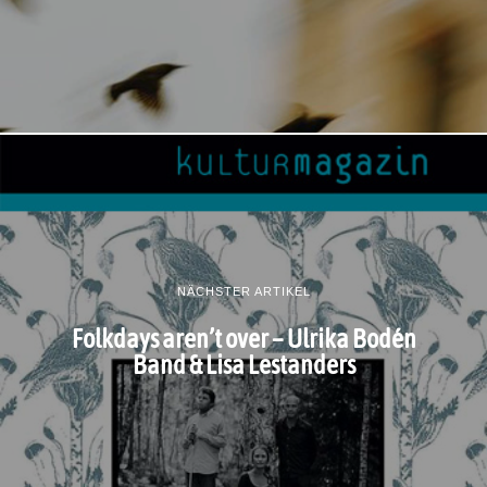
NÄCHSTER ARTIKEL
Folkdays aren’t over – Ulrika Bodén
Band & Lisa Lestanders