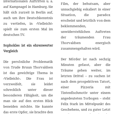
internationalen Auftritten u. a.
Film, der behutsam, aber
auf Kampnagel in Hamburg. Sie
unnachgiebig eskaliert in einer
hält sich zurzeit in Berlin auf,
Situation, die paradox
auch um ihre Deutschkenntnis
erscheint und letztlich von dem
zu vertiefen, in ›Vielleicht‹
beklemmenden,
spielt sie zum ersten Mal im
unwiderstehlichen Auftreten
deutschen TV.
der träumenden Frau
Thorvaldsen energisch
Sophokles ist ein ehrenwerter
zusammengehalten wird.
Vergleich
Der Mörder ist nach sechzig
Die persönliche Problematik
Minuten gefasst, aber die
von Trude Bruun Thorvaldsen
Träume gehen weiter, im
ist das gewichtige Thema in
letzten Drittel – zu suchen ist
›Vielleicht‹. Die Frau ist
nach dem prospektiven Tatort,
verzweifelt, sie leidet
einer Pizzeria mit
schrecklich unter dieser
Tintenfischmotiv unter einem
besonderen Fähigkeit, um die
angedeuteten Torbogen – steht
man sie auf den ersten Blick
Felix Stark im Mittelpunkt des
beneiden möchte. Sie kannte
Geschehens, und zu guter Letzt
das erste Opfer, sie brachte den