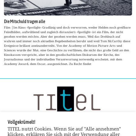
Die Mitschuld tragen alle
Film │Im Kino: ›Spotlight‹ Gradlinig und doch verworren, weder Helden noch greifbare
Feindbilder, aufwühlend und zugleich distanziert: ›Spotlight‹ ist ein Film, der nicht
gesehen werden möchte. Aber der gesehen werden muss. Weil das Drehbuch auf
wahren und immer noch aktuellen Begebenheiten beruht und weil Tom McCarthy diese
Ereignisse brillant aneinanderreiht. Von der Academy of Motion Picture Arts und
Sciences wurde der Mut, eine Geschichte zu verfilmen, die nicht das große Geld an den
Kinokassen verspricht, aber in den gesellschaftlichen Diskursen der Kirche, des
Journalismus und der individuellen Verantwortung notwendig erscheint, mit dem
Academy Award, dem Oscar, ausgezeichnet. Zu Recht findet
Vollgekrümelt!
TITEL nutzt Cookies. Wenn Sie auf "Alle annehmen"
klicken, erklären Sie sich mit der Verwendung aller