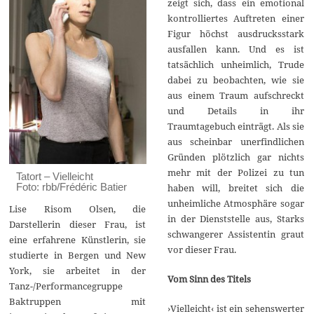
zeigt sich, dass ein emotional
kontrolliertes Auftreten einer
Figur höchst ausdrucksstark
ausfallen kann. Und es ist
tatsächlich unheimlich, Trude
dabei zu beobachten, wie sie
aus einem Traum aufschreckt
und Details in ihr
Traumtagebuch einträgt. Als sie
aus scheinbar unerfindlichen
Gründen plötzlich gar nichts
mehr mit der Polizei zu tun
Tatort – Vielleicht
Foto: rbb/Frédéric Batier
haben will, breitet sich die
unheimliche Atmosphäre sogar
Lise Risom Olsen, die
in der Dienststelle aus, Starks
Darstellerin dieser Frau, ist
schwangerer Assistentin graut
eine erfahrene Künstlerin, sie
vor dieser Frau.
studierte in Bergen und New
York, sie arbeitet in der
Vom Sinn des Titels
Tanz-/Performancegruppe
Baktruppen mit
›Vielleicht‹ ist ein sehenswerter