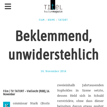
FILM
/
KRIMI
/
TATORT
Beklemmend,
unwiderstehlich
16. November 2014
1
1
.
N
zweieinhalb Jahrtausenden
o
v
Sophokles in Szene setzte,
Film | TV: TATORT – Vielleicht (RBB), 16.
e
November
dessen Held sich in Schuld
m
b
verstrickte, ohne dass dieser
ommissar Stark (Boris
e
K
beizeiten davon etwas geahnt
r