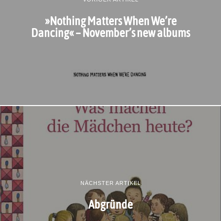
»Nothing Matters When We’re
Dancing« – November’s new albums
NÄCHSTER ARTIKEL
Abgründe