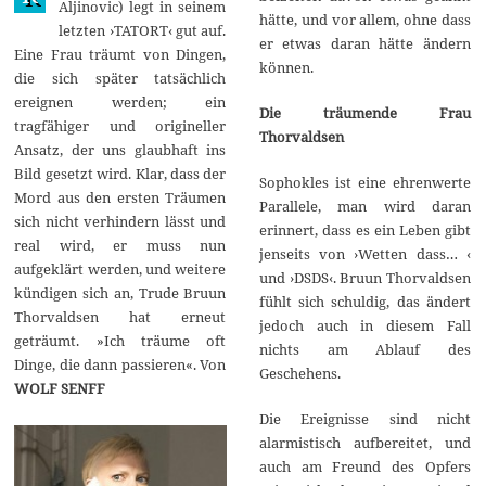
Aljinovic) legt in seinem
2
hätte, und vor allem, ohne dass
letzten ›TATORT‹ gut auf.
0
er etwas daran hätte ändern
1
Eine Frau träumt von Dingen,
4
können.
die sich später tatsächlich
ereignen werden; ein
Die träumende Frau
tragfähiger und origineller
Thorvaldsen
Ansatz, der uns glaubhaft ins
Bild gesetzt wird. Klar, dass der
Sophokles ist eine ehrenwerte
Mord aus den ersten Träumen
Parallele, man wird daran
sich nicht verhindern lässt und
erinnert, dass es ein Leben gibt
real wird, er muss nun
jenseits von ›Wetten dass… ‹
aufgeklärt werden, und weitere
und ›DSDS‹. Bruun Thorvaldsen
kündigen sich an, Trude Bruun
fühlt sich schuldig, das ändert
Thorvaldsen hat erneut
jedoch auch in diesem Fall
geträumt. »Ich träume oft
nichts am Ablauf des
Dinge, die dann passieren«. Von
Geschehens.
WOLF SENFF
Die Ereignisse sind nicht
alarmistisch aufbereitet, und
auch am Freund des Opfers