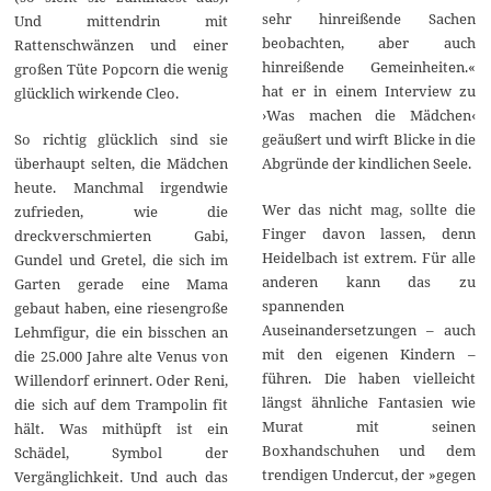
sehr hinreißende Sachen
Und mittendrin mit
beobachten, aber auch
Rattenschwänzen und einer
hinreißende Gemeinheiten.«
großen Tüte Popcorn die wenig
hat er in einem Interview zu
glücklich wirkende Cleo.
›Was machen die Mädchen‹
So richtig glücklich sind sie
geäußert und wirft Blicke in die
überhaupt selten, die Mädchen
Abgründe der kindlichen Seele.
heute. Manchmal irgendwie
Wer das nicht mag, sollte die
zufrieden, wie die
Finger davon lassen, denn
dreckverschmierten Gabi,
Heidelbach ist extrem. Für alle
Gundel und Gretel, die sich im
anderen kann das zu
Garten gerade eine Mama
spannenden
gebaut haben, eine riesengroße
Auseinandersetzungen – auch
Lehmfigur, die ein bisschen an
mit den eigenen Kindern –
die 25.000 Jahre alte Venus von
führen. Die haben vielleicht
Willendorf erinnert. Oder Reni,
längst ähnliche Fantasien wie
die sich auf dem Trampolin fit
Murat mit seinen
hält. Was mithüpft ist ein
Boxhandschuhen und dem
Schädel, Symbol der
trendigen Undercut, der »gegen
Vergänglichkeit. Und auch das