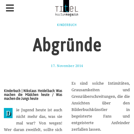
KINDERBUCH
Abgründe
17. November 2014
1
7
.
A
Es sind solche Intimitäten,
u
g
Grausamkeiten und
Kinderbuch | Nikolaus Heidelbach: Was
u
machen die Mädchen heute / Was
Grenzüberschreitungen, die die
s
machen die Jungs heute
t
Ansichten über den
2
Bilderbuchkünstler in
ie Jugend heute ist auch
0
D
1
begeisterte Fans und
nicht mehr das, was sie
7
entgeisterte Anfeinder
mal war? Von wegen!
zerfallen lassen.
Wer daran zweifelt, sollte sich