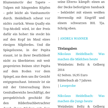
seine Eltern« kämpft: einen an
Blumenmotiv der Tapete –
der Decke befestigten Sandsack
Tulpen mit hängenden Köpfen
– bekleidet mit einem weißen
– geht leicht als Vanitasmotiv
Herrenslip mit Eingriff und
durch. Heidelbach scheut vor
einem schwarzen BH. Tja.
nichts zurück. Wenn Qually ein
Schräg eben.
Top-Modell wird, ist der Preis
dafür ein hoher: Sie steckt bis
|
ANDREA WANNER
auf den Kopf im Maul eines
riesigen Nilpferdes. Und die
Titelangaben
Spiegelszene, in der Pepita
Nikolaus Heidelbach: Was
staunt, ist in ihrer Deutlichkeit
machen die Mädchen heute
nicht zu überbieten: mit weit
Weinheim: Beltz & Gelberg
gespreizten Beinen sitzt Pepita
2014
auf dem Boden vor dem
62 Seiten. 16,95 Euro
Spiegel, aus dem uns ihr Gesicht
Bilderbuch ab 7 Jahren
entgegenschaut. Intensiv ist sie
|
Leseprobe
mit der Untersuchung ihres
Genitalbereichs beschäftigt, der
Nikolaus Heidelbach: Was
perspektivisch geschickt für
machen die Jungs heute
den Bilderbuchbetrachter
Weinheim: Beltz & Gelberg