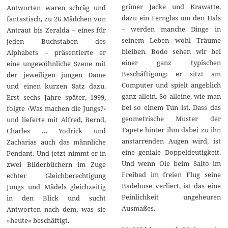
grüner Jacke und Krawatte,
Antworten waren schräg und
dazu ein Fernglas um den Hals
fantastisch, zu 26 Mädchen von
– werden manche Dinge in
Antraut bis Zeralda – eines für
seinem Leben wohl Träume
jeden Buchstaben des
bleiben. Bodo sehen wir bei
Alphabets – präsentierte er
einer ganz typischen
eine ungewöhnliche Szene mit
Beschäftigung: er sitzt am
der jeweiligen jungen Dame
Computer und spielt angeblich
und einen kurzen Satz dazu.
ganz allein. So alleine, wie man
Erst sechs Jahre später, 1999,
bei so einem Tun ist. Dass das
folgte ›Was machen die Jungs?‹
geometrische Muster der
und lieferte mit Alfred, Bernd,
Tapete hinter ihm dabei zu ihn
Charles … Yodrick und
anstarrenden Augen wird, ist
Zacharias auch das männliche
eine geniale Doppeldeutigkeit.
Pendant. Und jetzt nimmt er in
Und wenn Ole beim Salto im
zwei Bilderbüchern im Zuge
Freibad im freien Flug seine
echter Gleichberechtigung
Badehose verliert, ist das eine
Jungs und Mädels gleichzeitig
Peinlichkeit ungeheuren
in den Blick und sucht
Ausmaßes.
Antworten nach dem, was sie
»heute« beschäftigt.