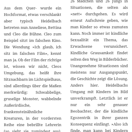
26 Mädchen und 26 Jungs in
Situationen, die selten als
Aus dem Quer- wurde ein
»nett« durchgehen. Es wird
Hochformat, etwas verschlankt
erneut Aufschreie geben, wie
aber typisch Heidelbach
man Kinder so etwas zumuten
betreten nun Anneliese, Bettina
kann. Noch immer ist kindliche
und Cleo die Bühne. Cleo zum
Sexualität ein Thema, das
Beispiel sitzt im falschen Kino.
Erwachsene verunsichert.
Die Wendung »Ich glaub, ich
Kindliche Grausamkeit findet
sitz im falschen Film«, kennt
selten den Weg in Bilderbücher.
man ja. Ob der Film der richtige
Unangenehme Situationen sind
ist, wissen wir nicht, Cleos
meistens nur Ausgangspunkt,
Umgebung, das heißt ihre
die Geschichte zeigt die Lösung.
Sitznachbarn im Lichtspielhaus,
Anders hier. Heidelbachs
sind allerdings über die Maßen
Umgang mit Kindern im Bild
merkwürdig: Schwabbelige,
unverkrampft. Letztlich ist er
gruselige Monster, wabbelnde
nur ein sehr genauer
Außerirdische,
Beobachter, der die kindliche
frankensteinähnliche
Egozentrik in ihrer ganzen
Kreaturen, in der vordersten
Konsequenz einfängt. »Also ich
Reihe eine bebrillte Lehrerin
finde, man kann bei Kindern
(so sieht sie zumindest aus).