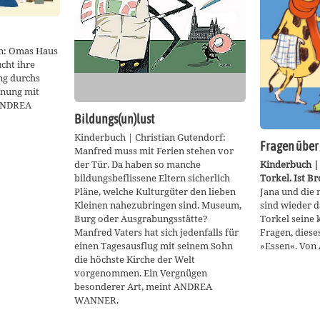
in: Omas Haus
cht ihre
ng durchs
gnung mit
 ANDREA
Bildungs(un)lust
Kinderbuch | Christian Gutendorf:
Fragen über
Manfred muss mit Ferien stehen vor
Kinderbuch |
der Tür. Da haben so manche
Torkel. Ist Br
bildungsbeflissene Eltern sicherlich
Jana und die 
Pläne, welche Kulturgüter den lieben
sind wieder d
Kleinen nahezubringen sind. Museum,
Torkel seine 
Burg oder Ausgrabungsstätte?
Fragen, dies
Manfred Vaters hat sich jedenfalls für
»Essen«. Von
einen Tagesausflug mit seinem Sohn
die höchste Kirche der Welt
vorgenommen. Ein Vergnügen
besonderer Art, meint ANDREA
WANNER.