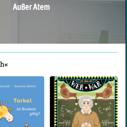
Außer Atem
ch«