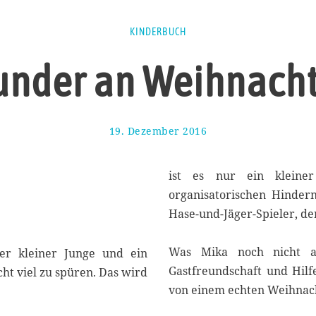
KINDERBUCH
nder an Weihnach
19. Dezember 2016
1
7
.
A
ist es nur ein kleiner
u
organisatorischen Hindern
g
Hase-und-Jäger-Spieler, der
u
s
t
Was Mika noch nicht a
er kleiner Junge und ein
2
Gastfreundschaft und Hilf
ht viel zu spüren. Das wird
0
1
von einem echten Weihnac
7