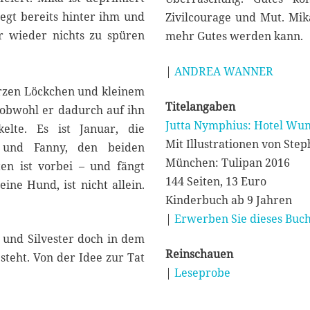
iegt bereits hinter ihm und
Zivilcourage und Mut. Mik
 wieder nichts zu spüren
mehr Gutes werden kann.
|
ANDREA WANNER
arzen Löckchen und kleinem
Titelangaben
 obwohl er dadurch auf ihn
Jutta Nymphius: Hotel Wu
lte. Es ist Januar, die
Mit Illustrationen von Ste
 und Fanny, den beiden
München: Tulipan 2016
en ist vorbei – und fängt
144 Seiten, 13 Euro
ine Hund, ist nicht allein.
Kinderbuch ab 9 Jahren
|
Erwerben Sie dieses Buch
 und Silvester doch in dem
Reinschauen
teht. Von der Idee zur Tat
|
Leseprobe