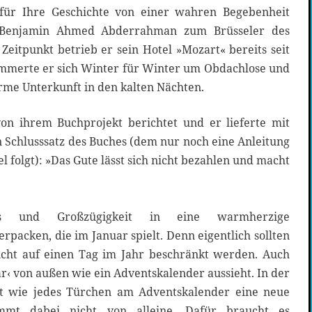
 für Ihre Geschichte von einer wahren Begebenheit
e Benjamin Ahmed Abderrahman zum Brüsseler des
Zeitpunkt betrieb er sein Hotel »Mozart« bereits seit
ümmerte er sich Winter für Winter um Obdachlose und
rme Unterkunft in den kalten Nächten.
on ihrem Buchprojekt berichtet und er lieferte mit
en Schlusssatz des Buches (dem nur noch eine Anleitung
l folgt): »Das Gute lässt sich nicht bezahlen und macht
s und Großzügigkeit in eine warmherzige
rpacken, die im Januar spielt. Denn eigentlich sollten
cht auf einen Tag im Jahr beschränkt werden. Auch
‹ von außen wie ein Adventskalender aussieht. In der
tet wie jedes Türchen am Adventskalender eine neue
mmt dabei nicht von alleine. Dafür braucht es