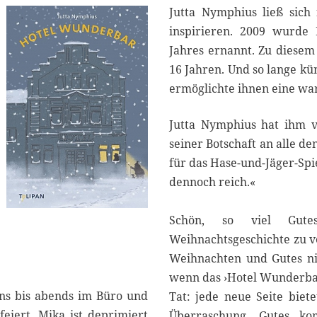
Jutta Nymphius ließ sich
inspirieren. 2009 wurd
Jahres ernannt. Zu diesem 
16 Jahren. Und so lange k
ermöglichte ihnen eine wa
Jutta Nymphius hat ihm v
seiner Botschaft an alle d
für das Hase-und-Jäger-Spie
dennoch reich.«
Schön, so viel Gute
Weihnachtsgeschichte zu ve
Weihnachten und Gutes ni
wenn das ›Hotel Wunderbar
gens bis abends im Büro und
Tat: jede neue Seite bie
iert. Mika ist deprimiert
Überraschung. Gutes ko