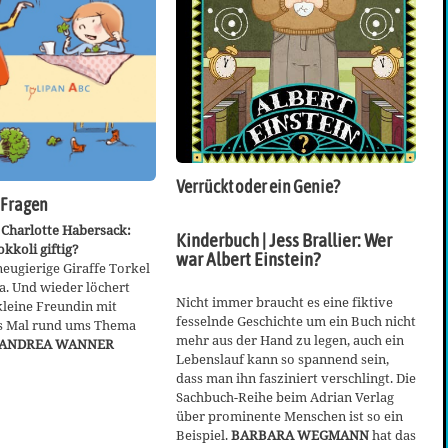
Verrückt oder ein Genie?
 Fragen
 Charlotte Habersack:
Kinderbuch | Jess Brallier: Wer
okkoli giftig?
war Albert Einstein?
neugierige Giraffe Torkel
a. Und wieder löchert
Nicht immer braucht es eine fiktive
kleine Freundin mit
fesselnde Geschichte um ein Buch nicht
es Mal rund ums Thema
mehr aus der Hand zu legen, auch ein
ANDREA WANNER
Lebenslauf kann so spannend sein,
dass man ihn fasziniert verschlingt. Die
Sachbuch-Reihe beim Adrian Verlag
über prominente Menschen ist so ein
Beispiel.
BARBARA WEGMANN
hat das