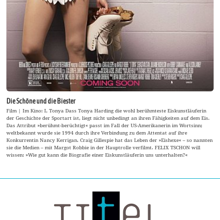
Die Schöne und die Biester
Film | Im Kino: I, Tonya Dass Tonya Harding die wohl berühmteste Eiskunstläuferin
der Geschichte der Sportart ist, liegt nicht unbedingt an ihren Fähigkeiten auf dem Eis.
Das Attribut »berühmt-berüchtigt« passt im Fall der US-Amerikanerin im Wortsinn;
weltbekannt wurde sie 1994 durch ihre Verbindung zu dem Attentat auf ihre
Konkurrentin Nancy Kerrigan. Craig Gillespie hat das Leben der »Eishexe« – so nannten
sie die Medien – mit Margot Robbie in der Hauptrolle verfilmt. FELIX TSCHON will
wissen: »Wie gut kann die Biografie einer Eiskunstläuferin uns unterhalten?«