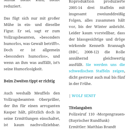
Koproduktion produzierte
reduziert.
2005-14 drei Staffeln mit
insgesamt zweiunddreißig
Das fügt sich nur mit großer
Folgen, alles zusammen hält
Mühe in ein- und dieselbe
vor, bis der Winter anbricht.
Figur. Er sei, sagt er zum
Leider kaum vorstellbar, dass
Vollzugsbeamten, »besonders
der blassgesichtige und dröge
humorlos, was Gewalt betrifft«.
wirkende Kenneth Brannagh
Doch er ist allgemein
(BBC, 2008-12) die Rolle
»besonders humorlos«, und
annähernd gleichwertig
wenn an ihm was auffällt, ist’s
ausfüllt.
Sie werden uns die
seine Humorlosigkeit.
schwedischen Staffeln zeigen
,
dicht gestreut auch mal bis fünf
Beim Zweiten tippt er richtig
in der Frühe.
Auch weshalb Meuffels den
|
WOLF SENFF
Vollzugsbeamten Oberpriller,
der ihn für einen arroganten
Titelangaben
Kasper hält, plötzlich doch in
Polizeiruf 110 ›Morgengrauen‹
seine Ermittlungen einschaltet,
(Bayrischer Rundfunk)
ist kaum nachvollziehbar.
Ermittler: Matthias Brandt