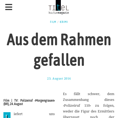
FILM
/
KRIMI
Aus dem Rahmen
gefallen
23. August 2014
1
9
.
A
Es fällt schwer, dem
u
g
Zusammenhang dieses
Film | TV: Polizeiruf ›Morgengrauen‹
u
(BR), 24. August
›Polizeiruf 110‹ zu folgen,
s
t
weder die Figur des Ermittlers
iefert uns
2
L
überzeugt noch der
0