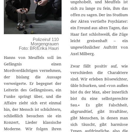
ungehobelt, und Meuffels ist
sich zu lange zu fein, ihm das
offen zu sagen. Der ins Studium
der Akten vertiefte Psychiater:
ein Freund aus alten Tagen, das
Haar fast schlohweiß, die Züge
Polizeiruf 110
leicht greisenhaft – ein
Morgengrauen
ungewöhnlicher Auftritt von
Foto: BR/Erika Hauri
Axel Milberg.
Hanns von Meuffels soll im
Gefängnis einen
Zwar fällt positiv auf, wie
Mordverdächtigen vernehmen,
verschieden die Charaktere
der bislang die Aussage
sind. Wir erleben Bösewichter,
verweigerte. Er begegnet der
üble Schurken, und »von außen
Leiterin des Gefängnisses, ein
bist du der Max, aber innerlich
Funke springt über, und die
bist du eine selbstgerechte
Affaire zieht sich erst einmal
Sau.« Es gibt Falschheit,
hin, der Mensch ist schüchtern,
abgrundtief, gibt Straftäter,
schließlich besuchen sie ein
gibt Menschen, in denen man
Konzert, Lieder klassische
sich täuscht, gibt harmlose
Moderne. Wir folgen ihren
Typen, aufdringliche, also die