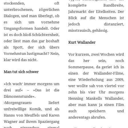
stockenden, oft
komplette Bandbreite,
unterbrochenen, zögerlichen
Jahrmarkt der Eitelkeiten. Der
Dialogen, und man überlegt, ob
Blick auf die Menschen ist
es sich um vornehme
jedoch distanziert,
Umgangsformen handelt. Oder
misstrauisch, gehässig.
ist es doch bloß Schüchternheit,
oder liest man das gar boshaft
Kurt Wallander
als Spott, der sich übers
Vornehmtun lustigmacht? Nein,
Vor kurzem, zwei Wochen wird
klar wird das nicht.
das her sein, noch
Sommerpause, da geriet ich in
Man tut sich schwer
einen der Wallander-Filme,
eine Wiederholung aus 2009,
»Ich wach‘ immer morgens um
wer wollte sah von viertel vor
drei auf« – »Das ist die
zehn bis vier Uhr morgens
Dämonenstunde«.
Henning Mankells Wallander,
›Morgengrauen‹ liefert
aber man kann ja einen Film
unfreiwillige Komik, und als
auch speichern und
Hanns von Meuffels und Karen
anderentags abrufen.
Wagner auf ihrem Spaziergang
nach nirgendwo einmal