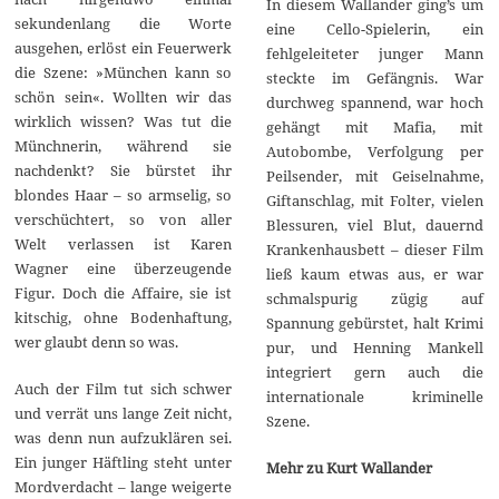
In diesem Wallander ging’s um
sekundenlang die Worte
eine Cello-Spielerin, ein
ausgehen, erlöst ein Feuerwerk
fehlgeleiteter junger Mann
die Szene: »München kann so
steckte im Gefängnis. War
schön sein«. Wollten wir das
durchweg spannend, war hoch
wirklich wissen? Was tut die
gehängt mit Mafia, mit
Münchnerin, während sie
Autobombe, Verfolgung per
nachdenkt? Sie bürstet ihr
Peilsender, mit Geiselnahme,
blondes Haar – so armselig, so
Giftanschlag, mit Folter, vielen
verschüchtert, so von aller
Blessuren, viel Blut, dauernd
Welt verlassen ist Karen
Krankenhausbett – dieser Film
Wagner eine überzeugende
ließ kaum etwas aus, er war
Figur. Doch die Affaire, sie ist
schmalspurig zügig auf
kitschig, ohne Bodenhaftung,
Spannung gebürstet, halt Krimi
wer glaubt denn so was.
pur, und Henning Mankell
integriert gern auch die
Auch der Film tut sich schwer
internationale kriminelle
und verrät uns lange Zeit nicht,
Szene.
was denn nun aufzuklären sei.
Ein junger Häftling steht unter
Mehr zu Kurt Wallander
Mordverdacht – lange weigerte