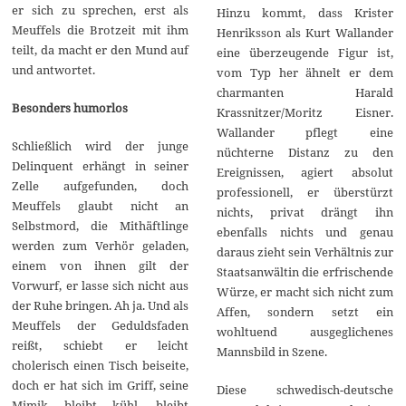
er sich zu sprechen, erst als
Hinzu kommt, dass Krister
Meuffels die Brotzeit mit ihm
Henriksson als Kurt Wallander
teilt, da macht er den Mund auf
eine überzeugende Figur ist,
und antwortet.
vom Typ her ähnelt er dem
charmanten Harald
Besonders humorlos
Krassnitzer/Moritz Eisner.
Wallander pflegt eine
Schließlich wird der junge
nüchterne Distanz zu den
Delinquent erhängt in seiner
Ereignissen, agiert absolut
Zelle aufgefunden, doch
professionell, er überstürzt
Meuffels glaubt nicht an
nichts, privat drängt ihn
Selbstmord, die Mithäftlinge
ebenfalls nichts und genau
werden zum Verhör geladen,
daraus zieht sein Verhältnis zur
einem von ihnen gilt der
Staatsanwältin die erfrischende
Vorwurf, er lasse sich nicht aus
Würze, er macht sich nicht zum
der Ruhe bringen. Ah ja. Und als
Affen, sondern setzt ein
Meuffels der Geduldsfaden
wohltuend ausgeglichenes
reißt, schiebt er leicht
Mannsbild in Szene.
cholerisch einen Tisch beiseite,
doch er hat sich im Griff, seine
Diese schwedisch-deutsche
Mimik bleibt kühl, bleibt