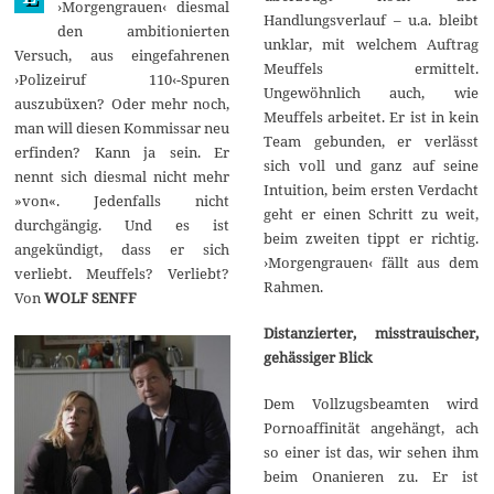
›Morgengrauen‹ diesmal
1
Handlungsverlauf – u.a. bleibt
den ambitionierten
4
unklar, mit welchem Auftrag
Versuch, aus eingefahrenen
Meuffels ermittelt.
›Polizeiruf 110‹-Spuren
Ungewöhnlich auch, wie
auszubüxen? Oder mehr noch,
Meuffels arbeitet. Er ist in kein
man will diesen Kommissar neu
Team gebunden, er verlässt
erfinden? Kann ja sein. Er
sich voll und ganz auf seine
nennt sich diesmal nicht mehr
Intuition, beim ersten Verdacht
»von«. Jedenfalls nicht
geht er einen Schritt zu weit,
durchgängig. Und es ist
beim zweiten tippt er richtig.
angekündigt, dass er sich
›Morgengrauen‹ fällt aus dem
verliebt. Meuffels? Verliebt?
Rahmen.
Von
WOLF SENFF
Distanzierter, misstrauischer,
gehässiger Blick
Dem Vollzugsbeamten wird
Pornoaffinität angehängt, ach
so einer ist das, wir sehen ihm
beim Onanieren zu. Er ist