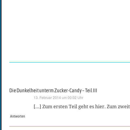
Die Dunkelheit unterm Zucker-Candy – Teil III
sagt:
13. Februar 2014 um 00:02 Uhr
[…] Zum ersten Teil geht es hier. Zum zweite
Antworten