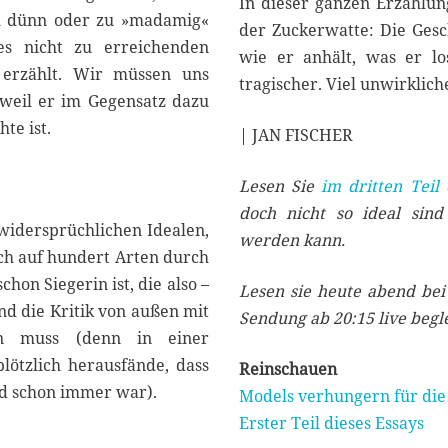
In dieser ganzen Erzählun
zu dünn oder zu »madamig«
der Zuckerwatte: Die Gesc
es nicht zu erreichenden
wie er anhält, was er lo
nt erzählt. Wir müssen uns
tragischer. Viel unwirklic
 weil er im Gegensatz dazu
te ist.
| JAN FISCHER
Lesen Sie
im dritten Teil
doch nicht so ideal sind
widersprüchlichen Idealen,
werden kann.
sich auf hundert Arten durch
chon Siegerin ist, die also –
Lesen sie heute abend be
nd die Kritik von außen mit
Sendung ab 20:15 live begle
ten muss (denn in einer
ötzlich herausfände, dass
Reinschauen
und schon immer war).
Models verhungern für die
Erster Teil dieses Essays