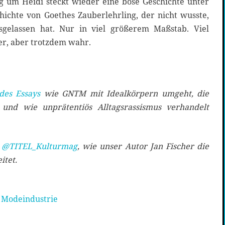
g um Heidi steckt wieder eine böse Geschichte unter
hichte von Goethes Zauberlehrling, der nicht wusste,
sgelassen hat. Nur in viel größerem Maßstab. Viel
her, aber trotzdem wahr.
 des Essays
wie GNTM mit Idealkörpern umgeht, die
 und wie unprätentiös Alltagsrassismus verhandelt
i
@TITEL_Kulturmag
, wie unser Autor Jan Fischer die
itet.
 Modeindustrie