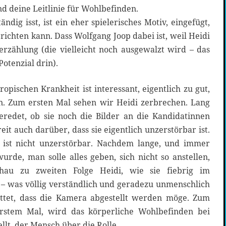
nd deine Leitlinie für Wohlbefinden.
ndig isst, ist ein eher spielerisches Motiv, eingefügt,
richten kann. Dass Wolfgang Joop dabei ist, weil Heidi
erzählung (die vielleicht noch ausgewalzt wird – das
Potenzial drin).
opischen Krankheit ist interessant, eigentlich zu gut,
in. Zum ersten Mal sehen wir Heidi zerbrechen. Lang
redet, ob sie noch die Bilder an die Kandidatinnen
eit auch darüber, dass sie eigentlich unzerstörbar ist.
sie ist nicht unzerstörbar. Nachdem lange, und immer
urde, man solle alles geben, sich nicht so anstellen,
hau zu zweiten Folge Heidi, wie sie fiebrig im
 – was völlig verständlich und geradezu unmenschlich
ittet, dass die Kamera abgestellt werden möge. Zum
erstem Mal, wird das körperliche Wohlbefinden bei
llt, der Mensch über die Rolle.