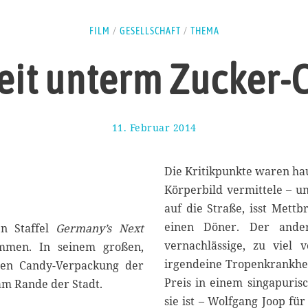
FILM
/
GESELLSCHAFT
/
THEMA
it unterm Zucker-Ca
11. Februar 2014
1
3
.
A
Die Kritikpunkte waren ha
p
Körperbild vermittele – u
r
auf die Straße, isst Mett
i
l
einen Döner. Der ander
n Staffel
Germany’s Next
2
vernachlässige, zu viel 
mmen. In seinem großen,
0
irgendeine Tropenkrankhei
nten Candy-Verpackung der
1
6
Preis in einem singapuris
am Rande der Stadt.
sie ist – Wolfgang Joop für