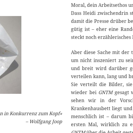
Moral, dein Arbeitsethos u
Dass Heidi zwischendrin stä
damit die Presse drüber be
gütig ist – eher eine Rand
steckt noch erzählerisches 
Aber diese Sache mit der tr
um nicht inszeniert zu se
und breit wird darüber ge
verteilen kann, lang und br
Sie verteilt die Bilder, 
wieder bei
GNTM
gesagt w
sehen wir in der Vorsc
Krankenhausbett liegt und
en in Konkurrenz zum Kopf«
menschlich ist – darum b
– Wolfgang Joop
ersten Mal, wirklich zu 
GNTM
über die Arbeit geste