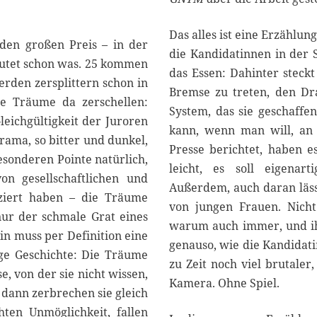
Das alles ist eine Erzählun
 den großen Preis – in der
die Kandidatinnen in der 
deutet schon was. 25 kommen
das Essen: Dahinter steckt
erden zersplittern schon in
Bremse zu treten, den Dra
ie Träume da zerschellen:
System, das sie geschaffe
leichgültigkeit der Juroren
kann, wenn man will, a
rama, so bitter und dunkel,
Presse berichtet, haben 
sonderen Pointe natürlich,
leicht, es soll eigenar
n gesellschaftlichen und
Außerdem, auch daran lässt
uziert haben – die Träume
von jungen Frauen. Nicht
 nur der schmale Grat eines
warum auch immer, und ihr
in muss per Definition eine
genauso, wie die Kandidati
nige Geschichte: Die Träume
zu Zeit noch viel brutaler
, von der sie nicht wissen,
Kamera. Ohne Spiel.
 dann zerbrechen sie gleich
hten Unmöglichkeit, fallen