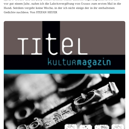
vor gut einem Jahr, nahm ich die Lakritzvergiftung von Crauss zum ersten Mal in die
Hand. Seitdem vergeht keine Woche, in der ich nicht einige der in ihr enthaltenen
Gedichte nachlese. Von STEFAN HEUER