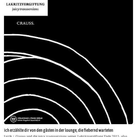
ich erzählte dir von den gästen in der lounge, die fiebernd warteten
Lyrik | Crauss und die juicy transversions seiner Lakritzvergiftung Ende 2011, also