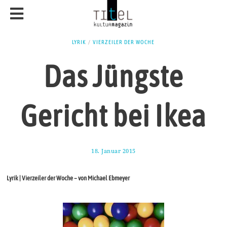
LYRIK
/
VIERZEILER DER WOCHE
Das Jüngste
Gericht bei Ikea
18. Januar 2015
2
1
.
M
Lyrik | Vierzeiler der Woche – von Michael Ebmeyer
a
i
2
0
1
8