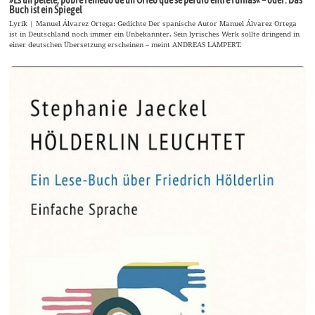
»Es un pelele, pobre remedo de un Orfeo que se perdió entre ruinas« – oder: Das
Buch ist ein Spiegel
Lyrik | Manuel Álvarez Ortega: Gedichte Der spanische Autor Manuel Álvarez Ortega
ist in Deutschland noch immer ein Unbekannter. Sein lyrisches Werk sollte dringend in
einer deutschen Übersetzung erscheinen – meint ANDREAS LAMPERT.