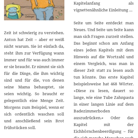
Kapitelanfang als
vignettenähnliche Einleitung …
Seite um Seite entdeckt man
Neues. Und Seite um Seite kann
Zeit ist schwierig zu verstehen.
man sich Fragen zurzeit stellen.
Anton hat Zeit – aber er weiß
Das beginnt schon am Anfang
nicht warum. Sie ist einfach da,
eines jeden Kapitels mit dem
steht ihm zur Verfügung wann
Hinweis auf die Wortzahl und
immer und für was auch immer
einem Vergleich, was man in
er sie braucht. Er nimmt sie sich
dieser Zeit statt zu lesen auch
für die Dinge, die ihm wichtig
tun könnte. Das erste Kapitel
sind und für die, von denen
beispielsweise hat 468 Wörter.
seine Mama behauptet, sie
»Diese zu lesen, dauert so
seien wichtig. So braucht er
lange, wie eine Tube Zahnpasta
gelegentlich eine Menge Zeit.
in einer langen Linie auf dem
Morgens zum Beispiel, wenn er
Badezimmerboden
sich ordentlich waschen soll
auszudrücken.« Oder das
und anschließend sein Brot
Kapitel mit der
frühstücken soll.
Eichhörnchenbeerdigung – für
die sich manche Menschen auch