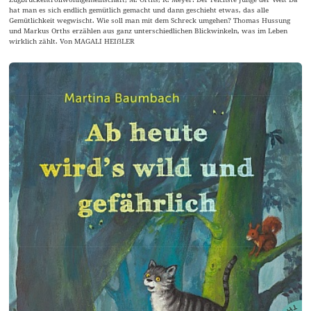
hat man es sich endlich gemütlich gemacht und dann geschieht etwas, das alle
Gemütlichkeit wegwischt. Wie soll man mit dem Schreck umgehen? Thomas Hussung
und Markus Orths erzählen aus ganz unterschiedlichen Blickwinkeln, was im Leben
wirklich zählt. Von MAGALI HEIẞLER