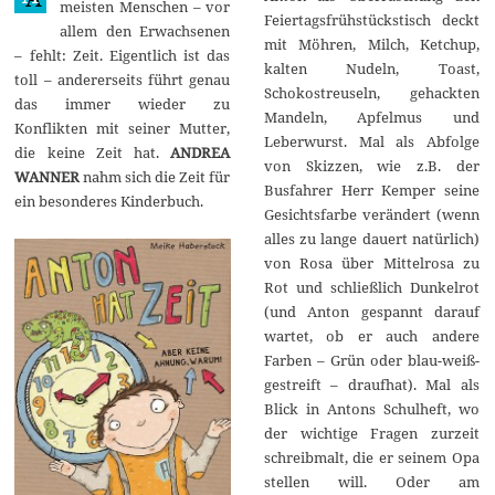
meisten Menschen – vor
1
Feiertagsfrühstückstisch deckt
allem den Erwachsenen
7
mit Möhren, Milch, Ketchup,
– fehlt: Zeit. Eigentlich ist das
kalten Nudeln, Toast,
toll – andererseits führt genau
Schokostreuseln, gehackten
das immer wieder zu
Mandeln, Apfelmus und
Konflikten mit seiner Mutter,
Leberwurst. Mal als Abfolge
die keine Zeit hat.
ANDREA
von Skizzen, wie z.B. der
WANNER
nahm sich die Zeit für
Busfahrer Herr Kemper seine
ein besonderes Kinderbuch.
Gesichtsfarbe verändert (wenn
alles zu lange dauert natürlich)
von Rosa über Mittelrosa zu
Rot und schließlich Dunkelrot
(und Anton gespannt darauf
wartet, ob er auch andere
Farben – Grün oder blau-weiß-
gestreift – draufhat). Mal als
Blick in Antons Schulheft, wo
der wichtige Fragen zurzeit
schreibmalt, die er seinem Opa
stellen will. Oder am