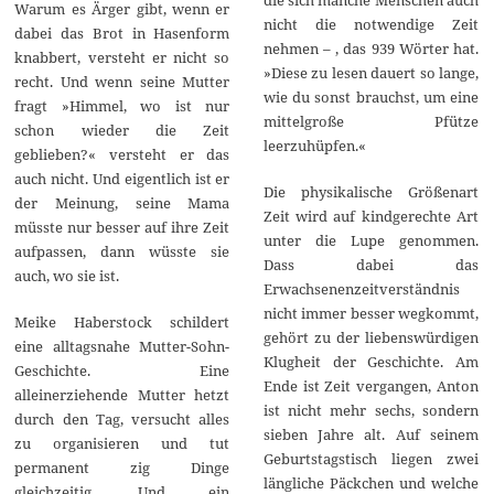
Warum es Ärger gibt, wenn er
nicht die notwendige Zeit
dabei das Brot in Hasenform
nehmen – , das 939 Wörter hat.
knabbert, versteht er nicht so
»Diese zu lesen dauert so lange,
recht. Und wenn seine Mutter
wie du sonst brauchst, um eine
fragt »Himmel, wo ist nur
mittelgroße Pfütze
schon wieder die Zeit
leerzuhüpfen.«
geblieben?« versteht er das
auch nicht. Und eigentlich ist er
Die physikalische Größenart
der Meinung, seine Mama
Zeit wird auf kindgerechte Art
müsste nur besser auf ihre Zeit
unter die Lupe genommen.
aufpassen, dann wüsste sie
Dass dabei das
auch, wo sie ist.
Erwachsenenzeitverständnis
nicht immer besser wegkommt,
Meike Haberstock schildert
gehört zu der liebenswürdigen
eine alltagsnahe Mutter-Sohn-
Klugheit der Geschichte. Am
Geschichte. Eine
Ende ist Zeit vergangen, Anton
alleinerziehende Mutter hetzt
ist nicht mehr sechs, sondern
durch den Tag, versucht alles
sieben Jahre alt. Auf seinem
zu organisieren und tut
Geburtstagstisch liegen zwei
permanent zig Dinge
längliche Päckchen und welche
gleichzeitig. Und ein