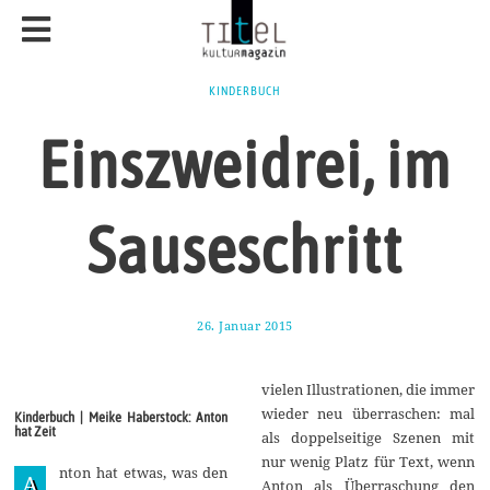
KINDERBUCH
Einszweidrei, im
Sauseschritt
26. Januar 2015
1
7
.
A
vielen Illustrationen, die immer
u
g
wieder neu überraschen: mal
Kinderbuch | Meike Haberstock: Anton
u
hat Zeit
als doppelseitige Szenen mit
s
t
nur wenig Platz für Text, wenn
nton hat etwas, was den
2
A
Anton als Überraschung den
0