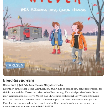
Eine schöne Bescherung
Kinderbuch | Juli Zeh, Lena Hesse: Alle Jahre wieder
Eigentlich sind es gar keine Weihnachten. Zwar gibt es den Baum, den Spaziergang, das
Glöckchen und das Festessen, aber keine Bescherung. Kein einziges Geschenk. Kann
man Weihnachten so feiern? Wo ist das Christkind geblieben?! Der Weihnachtsmann
war ja schließlich auch da! Aber dann finden Josh und Lena ein Wesen mit großen
Flügeln. Und dann wird es doch noch schön. Eine bezaubernde und verzaubernde
Geschichte von Juli Zeh. Von
GEORG PATZER