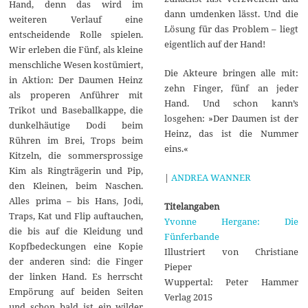
Hand, denn das wird im
dann umdenken lässt. Und die
weiteren Verlauf eine
Lösung für das Problem – liegt
entscheidende Rolle spielen.
eigentlich auf der Hand!
Wir erleben die Fünf, als kleine
menschliche Wesen kostümiert,
Die Akteure bringen alle mit:
in Aktion: Der Daumen Heinz
zehn Finger, fünf an jeder
als properen Anführer mit
Hand. Und schon kann’s
Trikot und Baseballkappe, die
losgehen: »Der Daumen ist der
dunkelhäutige Dodi beim
Heinz, das ist die Nummer
Rühren im Brei, Trops beim
eins.«
Kitzeln, die sommersprossige
Kim als Ringträgerin und Pip,
|
ANDREA WANNER
den Kleinen, beim Naschen.
Alles prima – bis Hans, Jodi,
Titelangaben
Traps, Kat und Flip auftauchen,
Yvonne Hergane: Die
die bis auf die Kleidung und
Fünferbande
Kopfbedeckungen eine Kopie
Illustriert von Christiane
der anderen sind: die Finger
Pieper
der linken Hand. Es herrscht
Wuppertal: Peter Hammer
Empörung auf beiden Seiten
Verlag 2015
und schon bald ist ein wilder