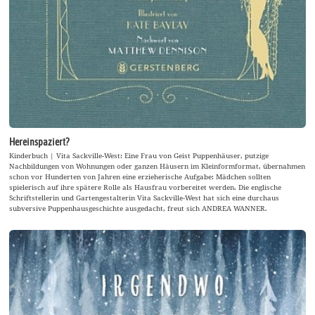
Hereinspaziert?
Kinderbuch | Vita Sackville-West: Eine Frau von Geist Puppenhäuser, putzige
Nachbildungen von Wohnungen oder ganzen Häusern im Kleinformformat, übernahmen
schon vor Hunderten von Jahren eine erzieherische Aufgabe: Mädchen sollten
spielerisch auf ihre spätere Rolle als Hausfrau vorbereitet werden. Die englische
Schriftstellerin und Gartengestalterin Vita Sackville-West hat sich eine durchaus
subversive Puppenhausgeschichte ausgedacht, freut sich ANDREA WANNER.