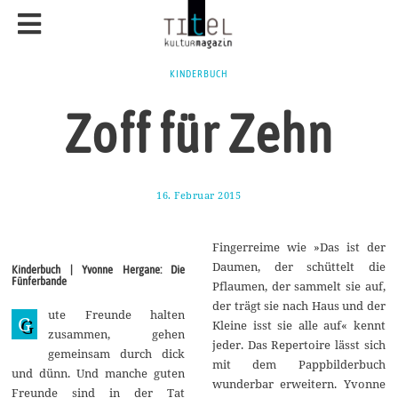
KINDERBUCH
Zoff für Zehn
16. Februar 2015
1
7
.
A
Fingerreime wie »Das ist der
u
g
Daumen, der schüttelt die
Kinderbuch | Yvonne Hergane: Die
u
Fünferbande
Pflaumen, der sammelt sie auf,
s
t
der trägt sie nach Haus und der
ute Freunde halten
2
G
Kleine isst sie alle auf« kennt
0
zusammen, gehen
1
jeder. Das Repertoire lässt sich
gemeinsam durch dick
7
mit dem Pappbilderbuch
und dünn. Und manche guten
wunderbar erweitern. Yvonne
Freunde sind in der Tat