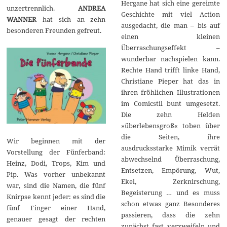
Hergane hat sich eine gereimte
unzertrennlich.
ANDREA
Geschichte mit viel Action
WANNER
hat sich an zehn
ausgedacht, die man – bis auf
besonderen Freunden gefreut.
einen kleinen
Überraschungseffekt –
wunderbar nachspielen kann.
Rechte Hand trifft linke Hand,
Christiane Pieper hat das in
ihren fröhlichen Illustrationen
im Comicstil bunt umgesetzt.
Die zehn Helden
»überlebensgroß« toben über
die Seiten, ihre
Wir beginnen mit der
ausdrucksstarke Mimik verrät
Vorstellung der Fünferband:
abwechselnd Überraschung,
Heinz, Dodi, Trops, Kim und
Entsetzen, Empörung, Wut,
Pip. Was vorher unbekannt
Ekel, Zerknirschung,
war, sind die Namen, die fünf
Begeisterung … und es muss
Knirpse kennt jeder: es sind die
schon etwas ganz Besonderes
fünf Finger einer Hand,
passieren, dass die zehn
genauer gesagt der rechten
zunächst fast verzweifeln und