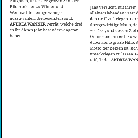
Aufgaben, unter der großen Zahl der
Bilderbücher zu Winter und
Jana versucht, mit ihrem
Weihnachten einige wenige
alleinerziehenden Vater d
auszuwählen, die besonders sind.
den Griff zu kriegen. Der 
ANDREA WANNER
verrät, welche drei
übergewichtige Mann, der
es ihr dieses Jahr besonders angetan
verlässt, und dessen Ziel e
haben.
Onlinespielen reich zu we
dabei keine große Hilfe. 
Motto der beiden ist, sich
unterkriegen zu lassen. 
taff, findet
ANDREA WA