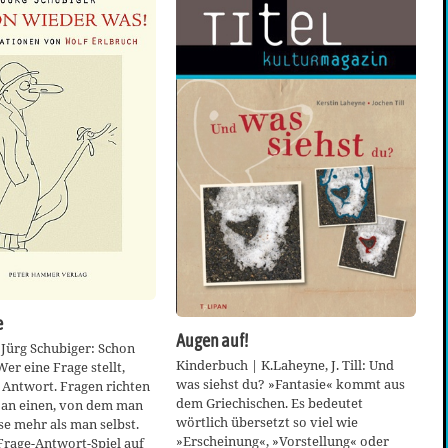
e
Augen auf!
Jürg Schubiger: Schon
Kinderbuch | K.Laheyne, J. Till: Und
r eine Frage stellt,
was siehst du? »Fantasie« kommt aus
 Antwort. Fragen richten
dem Griechischen. Es bedeutet
s an einen, von dem man
wörtlich übersetzt so viel wie
sse mehr als man selbst.
»Erscheinung«, »Vorstellung« oder
 Frage-Antwort-Spiel auf