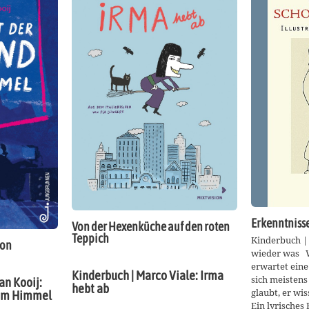
Erkenntniss
Von der Hexenküche auf den roten
Teppich
Kinderbuch | 
ion
wieder was We
erwartet eine
Kinderbuch | Marco Viale: Irma
sich meisten
an Kooij:
hebt ab
glaubt, er wi
vom Himmel
Ein lyrisches