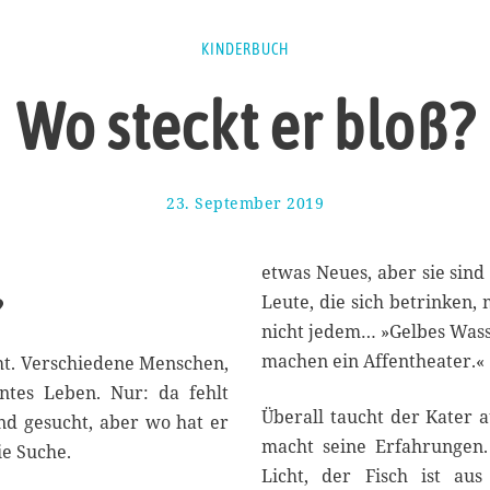
KINDERBUCH
Wo steckt er bloß?
23. September 2019
3
0
.
S
etwas Neues, aber sie sind
e
Leute, die sich betrinken
?
p
nicht jedem… »Gelbes Wasse
t
e
machen ein Affentheater.«
cht. Verschiedene Menschen,
m
ntes Leben. Nur: da fehlt
b
Überall taucht der Kater a
end gesucht, aber wo hat er
e
r
macht seine Erfahrungen.
ie Suche.
2
Licht, der Fisch ist au
0