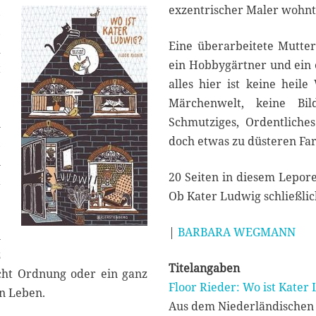
exzentrischer Maler wohnt 
,
1
9
,
Eine überarbeitete Mutter
d
ein Hobbygärtner und ein e
t
alles hier ist keine heile
Märchenwelt, keine Bil
Schmutziges, Ordentliches
n
doch etwas zu düsteren Fa
,
n
20 Seiten in diesem Lepore
a
Ob Kater Ludwig schließli
|
BARBARA WEGMANN
n
z
Titelangaben
cht Ordnung oder ein ganz
Floor Rieder: Wo ist Kater
en Leben.
Aus dem Niederländischen 