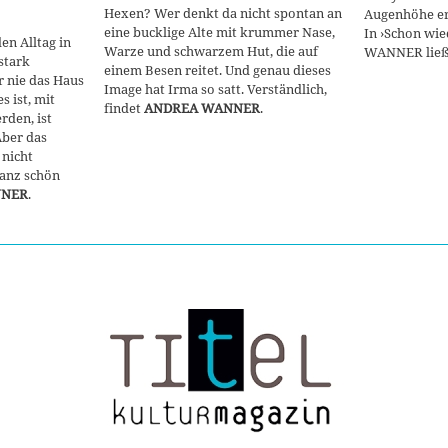
Hexen? Wer denkt da nicht spontan an
Augenhöhe er
eine bucklige Alte mit krummer Nase,
In ›Schon wi
en Alltag in
Warze und schwarzem Hut, die auf
WANNER ließ 
stark
einem Besen reitet. Und genau dieses
 nie das Haus
Image hat Irma so satt. Verständlich,
s ist, mit
findet
ANDREA WANNER
.
rden, ist
Aber das
 nicht
Ganz schön
NNER
.