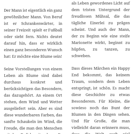
als Leben gewordenes Licht auf
dem tristen Untergrund der
Der Mann ist eigentlich ein ganz
freudlosen Mühsal, die das
gewöhnlicher Mann. Von Beruf
tägliche Einerlei zu prägen
ist er Schrankenwärter, in
scheint. Und auch der Mann,
seiner Freizeit spielt er Fußball
der zu Beginn wie eine steife
oder sieht fern. Nichts deutet
Marionette wirkt, beginnt zu
darauf hin, dass er wirklich
hüpfen, zu tanzen, zu
einen ganz besonderen Wunsch
schweben.
hat: Er möchte eine Blume sein!
Dass dieses Märchen ein Happy
Seine Vorstellungen von einem
End bekommt, das keinem
Leben als Blume sind dabei
Traum, sondern dem Leben
durchaus konkret und
entspringt, ist schön. Es macht
berücksichtigen das Besondere,
diese Geschichte zu etwas
das dazugehört. An einem Ort
Besonderem. Für Kleine, die
stehen, dem Wind und Wetter
sowieso noch das Bunt der
ausgeliefert sein. Aber es sind
Blumen in den Dingen sehen.
diese wunderbaren Farben, das
Und für Große, die man
sanfte Schaukeln im Wind, die
vielleicht daran erinnern muss,
Freude, die man den Menschen
dass die Welt auch viel