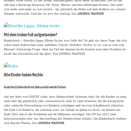
Romeos Vater stirbt. Er hat Krebs, austherapiert, nicht mehr zu machen. Das ist für
alle eine schwierige Situation, für Vater, Mutter und den elfjährigen Romeo. Der zieht
sich mehr und mehr in sich zurück – bis plötzlich ein Huhn auf dem Balkon vor seinem
Zimmer auftaucht. Und das ist erst der Anfang. Von
ANDREA WANNER
Mit dem linken Fuß aufgestanden?
Kinderbuch | Henrike Lippa: Kleine Socke, was fehlt dir? Es gibt sie, diese Tage, die sich
schon beim Aufwachen mies anfühlen. Falsch. Verkehrt. Nichts ist so, wie es sein soll.
Warum? Schwierige Frage. Aber im Fall der kleinen Socke kommt man dem Problem im
Laufe der Geschichte auf die Spur. Von ANDREA WANNER
Alle Kinder haben Rechte
Kinderbuch | Anke Burfeind: Baku und der weiße Elefant
Auf der Seite von UNICEF steht, dass Kinderarbeit Arbeiten sind, für die Kinder zu jung
sind oder die gefährlich oder ausbeuterisch sind. Es sind Arbeiten, die die körperliche
oder seelische Entwicklung von Kindern schädigen und sie vom Schulbesuch abhalten.
Die Zahl von Kindern, die arbeiten statt zur Schule zu gehen ist hoch, sie könnte bis
Ende 2022 durch die Pandemie auf 46 Millionen ansteigen. Die UN hat 2021 zum
Internationalen Jahr zur Abschaffung der Kinderarbeit erklärt. Ein Kinderbuch widmet
sich diesem Thema. Von
ANDREA WANNER