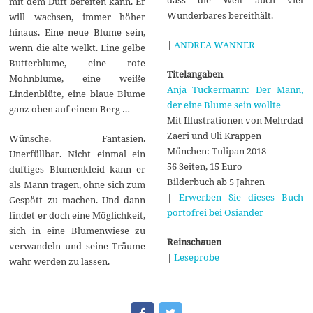
mit dem Duft bereiten kann. Er
Wunderbares bereithält.
will wachsen, immer höher
hinaus. Eine neue Blume sein,
|
ANDREA WANNER
wenn die alte welkt. Eine gelbe
Butterblume, eine rote
Titelangaben
Mohnblume, eine weiße
Anja Tuckermann: Der Mann,
Lindenblüte, eine blaue Blume
der eine Blume sein wollte
ganz oben auf einem Berg …
Mit Illustrationen von Mehrdad
Zaeri und Uli Krappen
Wünsche. Fantasien.
München: Tulipan 2018
Unerfüllbar. Nicht einmal ein
56 Seiten, 15 Euro
duftiges Blumenkleid kann er
Bilderbuch ab 5 Jahren
als Mann tragen, ohne sich zum
|
Erwerben Sie dieses Buch
Gespött zu machen. Und dann
portofrei bei Osiander
findet er doch eine Möglichkeit,
sich in eine Blumenwiese zu
Reinschauen
verwandeln und seine Träume
|
Leseprobe
wahr werden zu lassen.