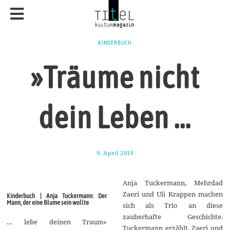
KINDERBUCH
»Träume nicht
dein Leben …
9. April 2018
1
1
.
M
Anja Tuckermann, Mehrdad
a
i
Zaeri und Uli Krappen machen
Kinderbuch | Anja Tuckermann: Der
2
Mann, der eine Blume sein wollte
sich als Trio an diese
0
1
zauberhafte Geschichte.
… lebe deinen Traum«
8
Tuckermann erzählt, Zaeri und